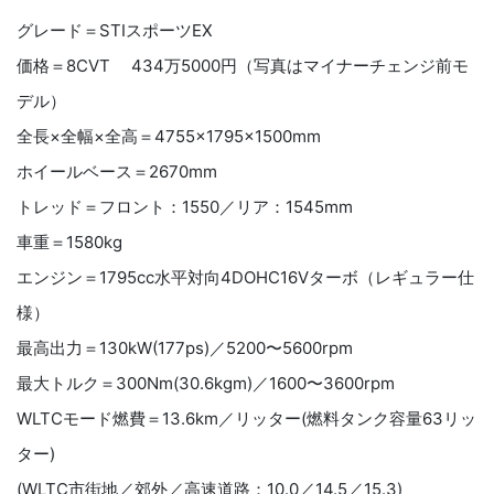
グレード＝STIスポーツEX
価格＝8CVT 434万5000円（写真はマイナーチェンジ前モ
デル）
全長×全幅×全高＝4755×1795×1500mm
ホイールベース＝2670mm
トレッド＝フロント：1550／リア：1545mm
車重＝1580kg
エンジン＝1795cc水平対向4DOHC16Vターボ（レギュラー仕
様）
最高出力＝130kW(177ps)／5200〜5600rpm
最大トルク＝300Nm(30.6kgm)／1600〜3600rpm
WLTCモード燃費＝13.6km／リッター(燃料タンク容量63リッ
ター)
(WLTC市街地／郊外／高速道路：10.0／14.5／15.3)