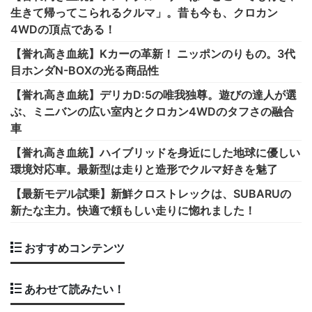
生きて帰ってこられるクルマ」。昔も今も、クロカン
4WDの頂点である！
【誉れ高き血統】Kカーの革新！ ニッポンのりもの。3代
目ホンダN-BOXの光る商品性
【誉れ高き血統】デリカD:5の唯我独尊。遊びの達人が選
ぶ、ミニバンの広い室内とクロカン4WDのタフさの融合
車
【誉れ高き血統】ハイブリッドを身近にした地球に優しい
環境対応車。最新型は走りと造形でクルマ好きを魅了
【最新モデル試乗】新鮮クロストレックは、SUBARUの
新たな主力。快適で頼もしい走りに惚れました！
おすすめコンテンツ
あわせて読みたい！