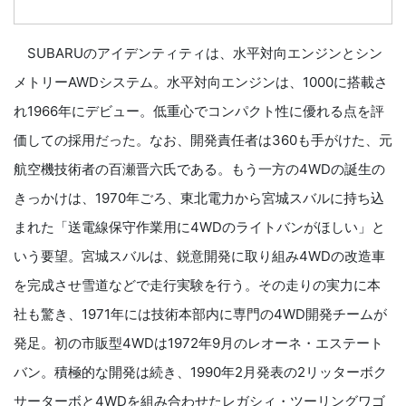
SUBARUのアイデンティティは、水平対向エンジンとシン
メトリーAWDシステム。水平対向エンジンは、1000に搭載さ
れ1966年にデビュー。低重心でコンパクト性に優れる点を評
価しての採用だった。なお、開発責任者は360も手がけた、元
航空機技術者の百瀬晋六氏である。もう一方の4WDの誕生の
きっかけは、1970年ごろ、東北電力から宮城スバルに持ち込
まれた「送電線保守作業用に4WDのライトバンがほしい」と
いう要望。宮城スバルは、鋭意開発に取り組み4WDの改造車
を完成させ雪道などで走行実験を行う。その走りの実力に本
社も驚き、1971年には技術本部内に専門の4WD開発チームが
発足。初の市販型4WDは1972年9月のレオーネ・エステート
バン。積極的な開発は続き、1990年2月発表の2リッターボク
サーターボと4WDを組み合わせたレガシィ・ツーリングワゴ