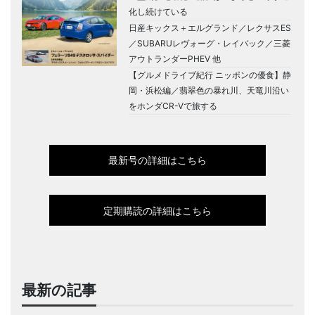
化し続けている
日産キックス＋エルグランド／レクサスES
／SUBARUレヴォーグ・レイバック／三菱
アウトランダーPHEV 他
【グルメドライブ紀行 ニッポンの優食】静
岡・浜松編／翡翠色の暴れ川、天竜川沿い
をホンダCR-Vで旅する
最新号の詳細はこちら
定期購読の詳細はこちら
最新の記事