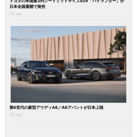
トヨタの米国産3列シートミッドサイズSUV「ハイランダー」が
日本全国展開で発売
3日 ago
第6世代の新型アウディA6／A6アバントが日本上陸
3日 ago