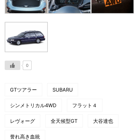
0
GTツアラー
SUBARU
シンメトリカル4WD
フラット４
レヴォーグ
全天候型GT
大谷達也
誉れ高き血統