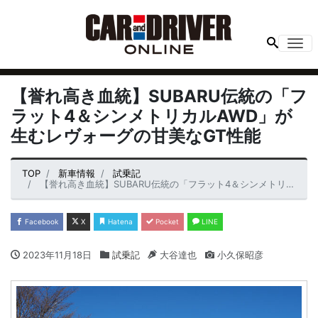
Me
【誉れ高き血統】SUBARU伝統の「フ
ラット4＆シンメトリカルAWD」が
生むレヴォーグの甘美なGT性能
TOP
新車情報
試乗記
【誉れ高き血統】SUBARU伝統の「フラット4＆シンメトリカルAWD」が生むレヴォーグの甘美なGT性能
Facebook
X
Hatena
Pocket
LINE
2023年11月18日
試乗記
大谷達也
小久保昭彦