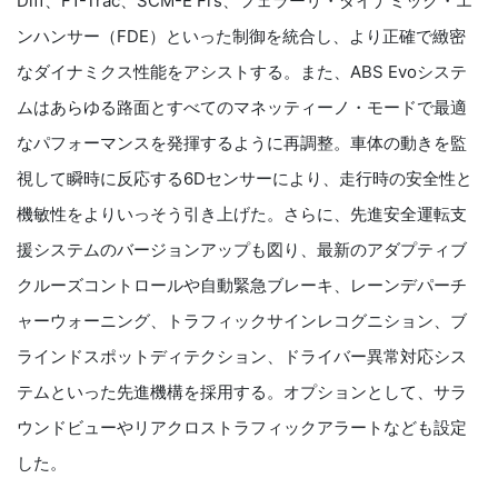
Diff、F1-Trac、SCM-E Frs、フェラーリ・ダイナミック・エ
ンハンサー（FDE）といった制御を統合し、より正確で緻密
なダイナミクス性能をアシストする。また、ABS Evoシステ
ムはあらゆる路面とすべてのマネッティーノ・モードで最適
なパフォーマンスを発揮するように再調整。車体の動きを監
視して瞬時に反応する6Dセンサーにより、走行時の安全性と
機敏性をよりいっそう引き上げた。さらに、先進安全運転支
援システムのバージョンアップも図り、最新のアダプティブ
クルーズコントロールや自動緊急ブレーキ、レーンデパーチ
ャーウォーニング、トラフィックサインレコグニション、ブ
ラインドスポットディテクション、ドライバー異常対応シス
テムといった先進機構を採用する。オプションとして、サラ
ウンドビューやリアクロストラフィックアラートなども設定
した。