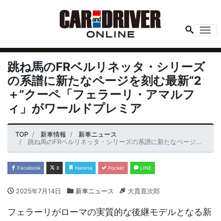
Me
跳ね馬のFRベルリネッタ・シリーズ
の系譜に新たなページを刻む最新“2
＋”クーペ「フェラーリ・アマルフ
ィ」がワールドプレミア
TOP
新車情報
新車ニュース
跳ね馬のFRベルリネッタ・シリーズの系譜に新たなページを刻む最新“2＋”クーペ「フェラーリ・アマルフィ」がワールドプレミア
Facebook
X
Hatena
Pocket
LINE
2025年7月14日
新車ニュース
大貫直次郎
フェラーリがローマの実質的な後継モデルとなる新