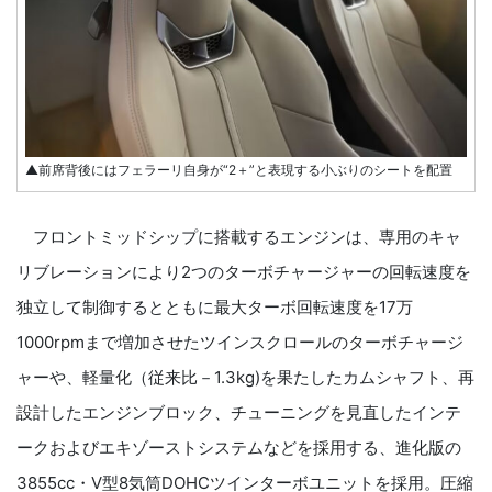
▲前席背後にはフェラーリ自身が“2＋”と表現する小ぶりのシートを配置
フロントミッドシップに搭載するエンジンは、専用のキャ
リブレーションにより2つのターボチャージャーの回転速度を
独立して制御するとともに最大ターボ回転速度を17万
1000rpmまで増加させたツインスクロールのターボチャージ
ャーや、軽量化（従来比－1.3kg)を果たしたカムシャフト、再
設計したエンジンブロック、チューニングを見直したインテ
ークおよびエキゾーストシステムなどを採用する、進化版の
3855cc・V型8気筒DOHCツインターボユニットを採用。圧縮