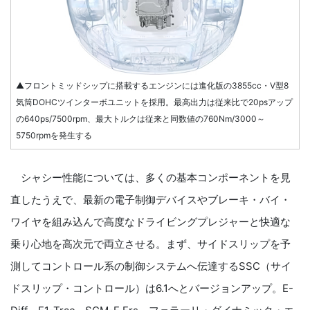
▲フロントミッドシップに搭載するエンジンには進化版の3855cc・V型8
気筒DOHCツインターボユニットを採用。最高出力は従来比で20psアップ
の640ps/7500rpm、最大トルクは従来と同数値の760Nm/3000～
5750rpmを発生する
シャシー性能については、多くの基本コンポーネントを見
直したうえで、最新の電子制御デバイスやブレーキ・バイ・
ワイヤを組み込んで高度なドライビングプレジャーと快適な
乗り心地を高次元で両立させる。まず、サイドスリップを予
測してコントロール系の制御システムへ伝達するSSC（サイ
ドスリップ・コントロール）は6.1へとバージョンアップ。E-