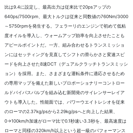
比は9.4に設定し、最高出力は従来比で20psアップの
640ps/7500rpm、最大トルクは従来と同数値の760Nm/3000
～5750rpmを発生する。フェラーリのエンジンで初めて低粘
度オイルを導入し、ウォームアップ効率を向上させたことも
アピールポイントだ。一方、組み合わせるトランスミッショ
ンにはセッティングを見直してシフトの滑らかさと変速スピ
ードを向上させた8速DCT（デュアルクラッチトランスミッシ
ョン）を採用。また、さまざまな運転条件に適応させるため
の専用マップを備えた新しいプロポーショナリーコントロー
ルドバイパスバルブを組み込む新開発のサイレンサーレイア
ウトも導入した。性能面では、パワーウエイトレシオを従来
のローマの2.37kg/psから2.29kg/psへと向上した結果、
0→100km/h加速がローマ比で0.1秒速い3.3秒を、最高速度は
ローマと同様の320km/h以上という超一級のパフォーマンス