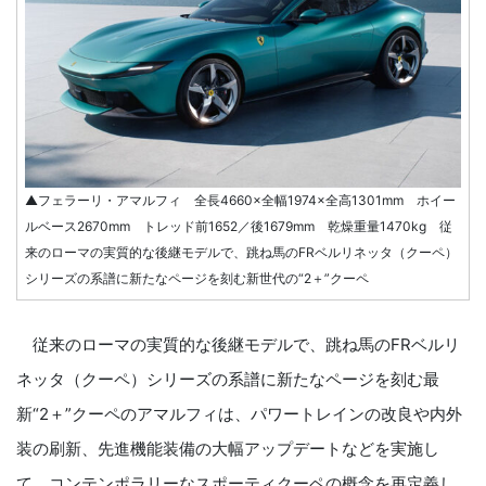
▲フェラーリ・アマルフィ 全長4660×全幅1974×全高1301mm ホイー
ルベース2670mm トレッド前1652／後1679mm 乾燥重量1470kg 従
来のローマの実質的な後継モデルで、跳ね馬のFRベルリネッタ（クーペ）
シリーズの系譜に新たなページを刻む新世代の“2＋”クーペ
従来のローマの実質的な後継モデルで、跳ね馬のFRベルリ
ネッタ（クーペ）シリーズの系譜に新たなページを刻む最
新“2＋”クーペのアマルフィは、パワートレインの改良や内外
装の刷新、先進機能装備の大幅アップデートなどを実施し
て、コンテンポラリーなスポーティクーペの概念を再定義し