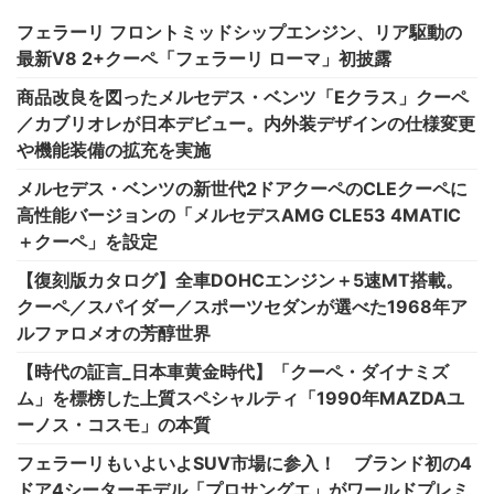
フェラーリ フロントミッドシップエンジン、リア駆動の
最新V8 2+クーペ「フェラーリ ローマ」初披露
商品改良を図ったメルセデス・ベンツ「Eクラス」クーペ
／カブリオレが日本デビュー。内外装デザインの仕様変更
や機能装備の拡充を実施
メルセデス・ベンツの新世代2ドアクーペのCLEクーペに
高性能バージョンの「メルセデスAMG CLE53 4MATIC
＋クーペ」を設定
【復刻版カタログ】全車DOHCエンジン＋5速MT搭載。
クーペ／スパイダー／スポーツセダンが選べた1968年ア
ルファロメオの芳醇世界
【時代の証言_日本車黄金時代】「クーペ・ダイナミズ
ム」を標榜した上質スペシャルティ「1990年MAZDAユ
ーノス・コスモ」の本質
フェラーリもいよいよSUV市場に参入！ ブランド初の4
ドア4シーターモデル「プロサングエ」がワールドプレミ