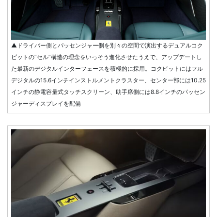
▲ドライバー側とパッセンジャー側を別々の空間で演出するデュアルコク
ピットの“セル”構造の理念をいっそう進化させたうえで、アップデートし
た最新のデジタルインターフェースを積極的に採用。コクピットにはフル
デジタルの15.6インチインストルメントクラスター、センター部には10.25
インチの静電容量式タッチスクリーン、助手席側には8.8インチのパッセン
ジャーディスプレイを配備