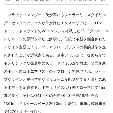
フラビオ・マンゾーニ氏が率いるフェラーリ・スタイリン
グ・センターのチームが手がけたエクステリアは、フロン
ト・ミッドマウントのV8エンジンを搭載した“2＋”クーペ・ベ
ルリネッタの原型を新たに解釈し、伝統と革新を融合させた
デザイン言語により、マラネッロ・ブランドの美的基準を進
化させたことが訴求点である。基本フォルムは、なめらかで
モノリシックな発展型のスピードフォルムで構成。全面刷新
のボディ面はミニマリストのアプローチで処理され、シャー
プなラインと幾何学的なボリュームが彫刻的でまとまりのあ
るボディを定義する。ボディサイズは従来のローマ比で4mm
ほど長く、それ以外は同寸の全長4660×全幅1974×全高
1301mm／ホイールベース2670mmに設定。車重は乾燥重量
で1470kgに仕上げた。