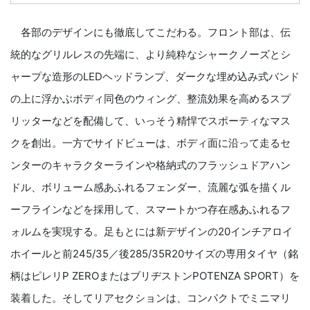
各部のデザインにも徹底してこだわる。フロント部は、伝
統的なグリルレスの先端に、より純粋なシャークノーズとシ
ャープな造形のLEDヘッドランプ、ダークな埋め込み式バンド
の上に浮かぶボディ同色のウィング、整流効果を高めるスプ
リッターなどを配備して、いっそう精悍でスポーティなマス
クを創出。一方でサイドビューは、ボディ面に沿って走るセ
ンターのキャラクターラインや格納式のフラッシュドアハン
ドル、ボリューム感あふれるフェンダー、流麗な弧を描くル
ーフラインなどを採用して、スマートかつ存在感あふれるフ
ォルムを実現する。足もとには新デザインの20インチアロイ
ホイールと前245/35／後285/35R20サイズの専用タイヤ（銘
柄はピレリP ZEROまたはブリヂストンPOTENZA SPORT）を
装着した。そしてリアセクションは、コンパクトでミニマリ