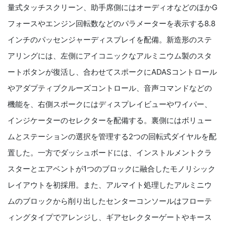
量式タッチスクリーン、助手席側にはオーディオなどのほかG
フォースやエンジン回転数などのパラメーターを表示する8.8
インチのパッセンジャーディスプレイを配備。新造形のステ
アリングには、左側にアイコニックなアルミニウム製のスタ
ートボタンが復活し、合わせてスポークにADASコントロール
やアダプティブクルーズコントロール、音声コマンドなどの
機能を、右側スポークにはディスプレイビューやワイパー、
インジケーターのセレクターを配備する。裏側にはボリュー
ムとステーションの選択を管理する2つの回転式ダイヤルを配
置した。一方でダッシュボードには、インストルメントクラ
スターとエアベントが1つのブロックに融合したモノリシック
レイアウトを初採用。また、アルマイト処理したアルミニウ
ムのブロックから削り出したセンターコンソールはフローテ
ィングタイプでアレンジし、ギアセレクターゲートやキース