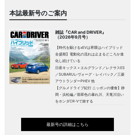
本誌最新号のご案内
雑誌『CAR and DRIVER』
（2026年9月号）
【時代を駆けるxEVは界隈はハイブリッド
全盛期】電動化の流れは止まるどころか進
化し続けている
日産キックス＋エルグランド／レクサスES
／SUBARUレヴォーグ・レイバック／三菱
アウトランダーPHEV 他
【グルメドライブ紀行 ニッポンの優食】静
岡・浜松編／翡翠色の暴れ川、天竜川沿い
をホンダCR-Vで旅する
最新号の詳細はこちら