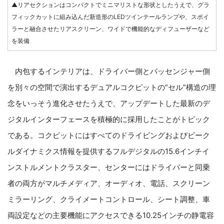
▲リアセクションはコンパクトでミニマリストな形状としたうえで、グラ
フィックカットに組み込んだ新造形のLEDツインテールランプや、スポイ
ラーと融合させたリアスクリーン、ワイドで機能的なディフューザーなど
を装備
内包するインテリアは、ドライバー側とパッセンジャー側
を別々の空間で演出するデュアルコクピットの“セル”構造の理
念をいっそう進化させたうえで、アップデートした最新のデ
ジタルインターフェースを積極的に採用したことがトピック
である。コクピットにはすべてのドライビングおよびビーク
ルダイナミクス情報を提供するフルデジタルの15.6インチイ
ンストルメントクラスター、センターにはドライバーと同乗
者の両方がマルチメディア、オーディオ、電話、スクリーン
ミラーリング、クライメートコントロール、シート調整、車
両設定などの主要機能にアクセスできる10.25インチの静電容