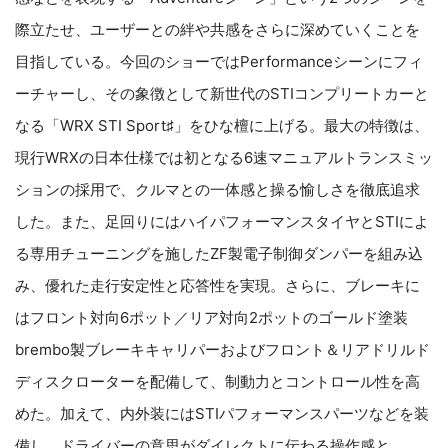
際立たせ、ユーザーとの絆や共感をさらに深めていくことを
目指している。今回のショーではPerformanceシーンにフィ
ーチャーし、その象徴として新世代のSTIコンプリートカーと
なる「WRX STI Sport♯」をひな檀に上げる。最大の特徴は、
現行WRXの日本仕様では初となる6速マニュアルトランスミッ
ションの採用で、クルマとの一体感と操る愉しさを徹底追求
した。また、足回りにはハイパフォーマンスタイヤとSTIによ
る専用チューニングを施したZF製電子制御ダンパーを組み込
み、優れた走行安定性と応答性を実現。さらに、ブレーキに
はフロント対向6ポット／リア対向2ポットのゴールド塗装
brembo製ブレーキキャリパーおよびフロント＆リアドリルド
ディスクローターを配備して、制動力とコントロール性を高
めた。加えて、内外装にはSTIパフォーマンスパーツなどを装
備し、ドライバーの意思がダイレクトに伝わる操作感と