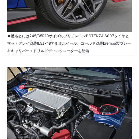
▲足もとには245/35R19サイズのブリヂストンPOTENZA S007タイヤと
マットグレイ塗装8.5J×19アルミホイール、ゴールド塗装brembo製ブレー
キキャリパー＋ドリルドディスクローターを配備