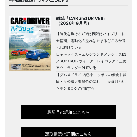
雑誌『CAR and DRIVER』
（2026年9月号）
【時代を駆けるxEVは界隈はハイブリッド
全盛期】電動化の流れは止まるどころか進
化し続けている
日産キックス＋エルグランド／レクサスES
／SUBARUレヴォーグ・レイバック／三菱
アウトランダーPHEV 他
【グルメドライブ紀行 ニッポンの優食】静
岡・浜松編／翡翠色の暴れ川、天竜川沿い
をホンダCR-Vで旅する
最新号の詳細はこちら
定期購読の詳細はこちら