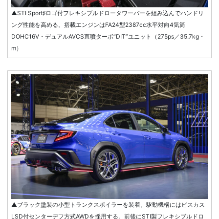
▲STI Sport♯ロゴ付フレキシブルドロータワーバーを組み込んでハンドリ
ング性能を高める。搭載エンジンはFA24型2387cc水平対向4気筒
DOHC16V・デュアルAVCS直噴ターボ“DIT”ユニット（275ps／35.7kg・
m）
▲ブラック塗装の小型トランクスポイラーを装着。駆動機構にはビスカス
LSD付センターデフ方式AWDを採用する。前後にSTI製フレキシブルドロ