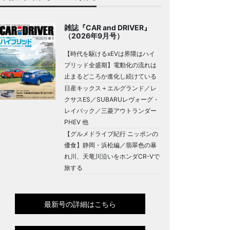
雑誌『CAR and DRIVER』
（2026年9月号）
【時代を駆けるxEVは界隈はハイ
ブリッド全盛期】電動化の流れは
止まるどころか進化し続けている
日産キックス＋エルグランド／レ
クサスES／SUBARUレヴォーグ・
レイバック／三菱アウトランダー
PHEV 他
【グルメドライブ紀行 ニッポンの
優食】静岡・浜松編／翡翠色の暴
れ川、天竜川沿いをホンダCR-Vで
旅する
最新号の詳細はこちら