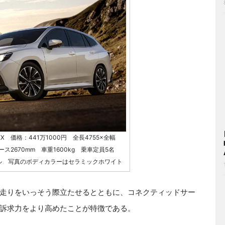
t EX 価格：441万1000円 全長4755×全幅
ベース2670mm 車重1600kg 乗車定員5名
ットル 写真のボディカラーはセラミックホワイト
走りをいっそう際立たせるとともに、コネクティッドサー
訴求力をより高めたことが特徴である。