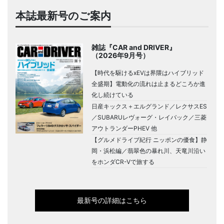
本誌最新号のご案内
雑誌『CAR and DRIVER』
（2026年9月号）
【時代を駆けるxEVは界隈はハイブリッド
全盛期】電動化の流れは止まるどころか進
化し続けている
日産キックス＋エルグランド／レクサスES
／SUBARUレヴォーグ・レイバック／三菱
アウトランダーPHEV 他
【グルメドライブ紀行 ニッポンの優食】静
岡・浜松編／翡翠色の暴れ川、天竜川沿い
をホンダCR-Vで旅する
最新号の詳細はこちら