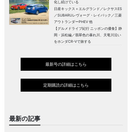
化し続けている
日産キックス＋エルグランド／レクサスES
／SUBARUレヴォーグ・レイバック／三菱
アウトランダーPHEV 他
【グルメドライブ紀行 ニッポンの優食】静
岡・浜松編／翡翠色の暴れ川、天竜川沿い
をホンダCR-Vで旅する
最新号の詳細はこちら
定期購読の詳細はこちら
最新の記事