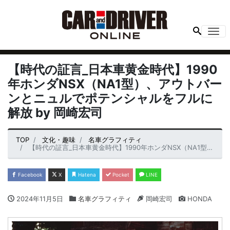
Me
【時代の証言_日本車黄金時代】1990
年ホンダNSX（NA1型）、アウトバー
ンとニュルでポテンシャルをフルに
解放 by 岡崎宏司
TOP
文化・趣味
名車グラフィティ
【時代の証言_日本車黄金時代】1990年ホンダNSX（NA1型）、アウトバーンとニュルでポテンシャルをフルに解放 by 岡崎宏司
Facebook
X
Hatena
Pocket
LINE
2024年11月5日
名車グラフィティ
岡崎宏司
HONDA