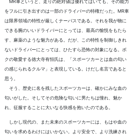
MR車というと、走りの絶対値は優れてはいても、その能力
をフルに引き出すのは一部のドライバーの特権だった。MR車
は限界領域の特性が厳しくナーバスである。それを我が物に
できる腕のいいドライバーにとっては、最高の愉悦をもたら
す、麻薬のような魅力がある。だが、この特性を制御しきれ
ないドライバーにとっては、ひたすら恐怖の対象になる。ボ
クの敬愛する徳大寺有恒氏は、「スポーツカーとは血の匂い
の感じられるクルマ」と表現している。けだし名言であると
思う。
そう、歴史に名を残したスポーツカーは、確かにみな血の
匂いがした。そしてその危険な匂いに男たちは憧れ、魅か
れ、征服することに大いなる快感を抱いたのである。
しかし現代の、また未来のスポーツカーには、もはや血の
匂いを求めるわけにはいかない。より安全で、より洗練され