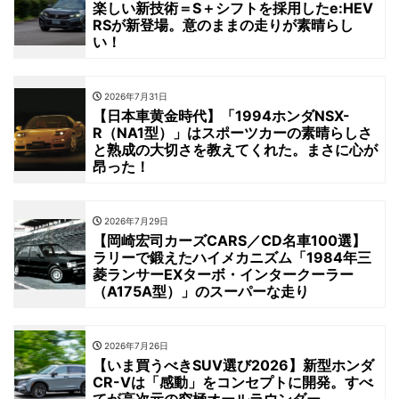
楽しい新技術＝S＋シフトを採用したe:HEV
RSが新登場。意のままの走りが素晴らし
い！
2026年7月31日
【日本車黄金時代】「1994ホンダNSX-
R（NA1型）」はスポーツカーの素晴らしさ
と熟成の大切さを教えてくれた。まさに心が
昂った！
2026年7月29日
【岡崎宏司カーズCARS／CD名車100選】
ラリーで鍛えたハイメカニズム「1984年三
菱ランサーEXターボ・インタークーラー
（A175A型）」のスーパーな走り
2026年7月26日
【いま買うべきSUV選び2026】新型ホンダ
CR-Vは「感動」をコンセプトに開発。すべ