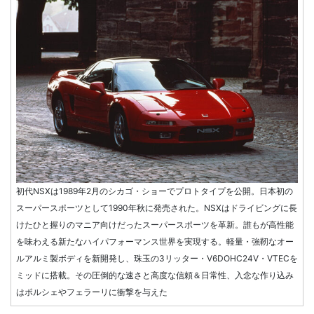
初代NSXは1989年2月のシカゴ・ショーでプロトタイプを公開。日本初の
スーパースポーツとして1990年秋に発売された。NSXはドライビングに長
けたひと握りのマニア向けだったスーパースポーツを革新。誰もが高性能
を味わえる新たなハイパフォーマンス世界を実現する。軽量・強靭なオー
ルアルミ製ボディを新開発し、珠玉の3リッター・V6DOHC24V・VTECを
ミッドに搭載。その圧倒的な速さと高度な信頼＆日常性、入念な作り込み
はポルシェやフェラーリに衝撃を与えた