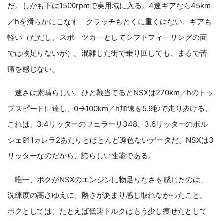
だ。しかも下は1500rpmで実用域に入る。4速ギアなら45km
／hを滑らかにこなす、クラッチもとくに重くはない。ギアも
軽い（ただし、スポーツカーとしてシフトフィーリングの面
では物足りないが）。混雑した街で乗り回しても、まるで苦
痛を感じない。
速さは素晴らしい。ひと鞭当てるとNSXは270km／hのトッ
プスピードに達し、0→100km／h加速を5.9秒で走り抜ける。
これは、3.4リッターのフェラーリ348、3.6リッターのポル
シェ911カレラ2あたりとほとんど遜色ないデータだ。NSXは3
リッターなのだから、誇らしい性能である。
唯一、ボクがNSXのエンジンに物足りなさを感じたのは、
洗練度の高さゆえに、熱さがあまり感じ取れなかったこと。
ボクとしては、たとえば低速トルクはもう少し痩せたとして