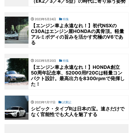
（EK2／3／4／5型）の時代に寄り添う姿勢
2023年5月24日
特集
【エンジン車よ永遠なれ！】初代NSXの
C30Aはエンジン屋HONDAの真骨頂。軽量
アルミボディの旨みを活かす究極のV6であ
る
2023年5月20日
特集
【エンジン車よ永遠なれ！】HONDA創立
50周年記念車、S2000用F20Cは軽量コン
パクト設計。最高出力を8300rpmで発揮し
た！
2023年1月17日
試乗記
シビック・タイプRは日本の宝。速さだけで
なく官能性でも大人を魅了する