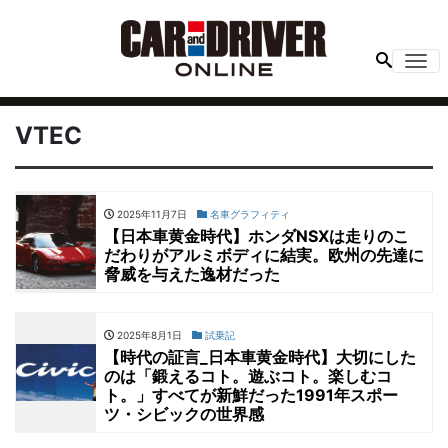
Me
VTEC
2025年11月7日
名車グラフィティ
【日本車黄金時代】ホンダNSXは走りのこ
だわりがアルミボディに結実。欧州の先達に
脅威を与えた逸材だった
2025年8月1日
試乗記
【時代の証言_日本車黄金時代】大切にした
のは「鍛えるコト。遊ぶコト。楽しむコ
ト。」すべてが新鮮だった1991年スポー
ツ・シビックの世界感