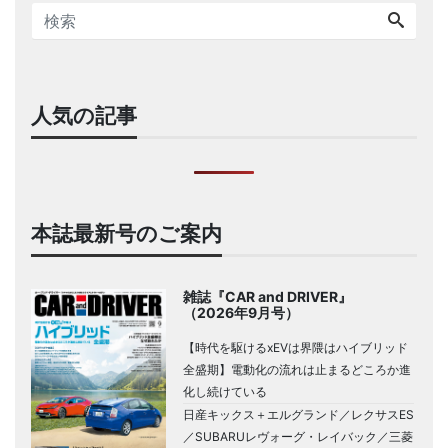
人気の記事
本誌最新号のご案内
雑誌『CAR and DRIVER』
（2026年9月号）
【時代を駆けるxEVは界隈はハイブリッド
全盛期】電動化の流れは止まるどころか進
化し続けている
日産キックス＋エルグランド／レクサスES
／SUBARUレヴォーグ・レイバック／三菱