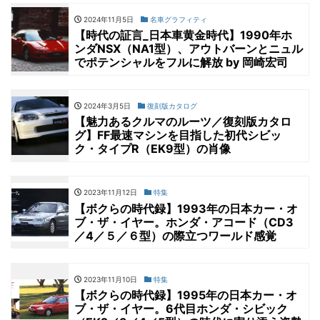
2024年11月5日
名車グラフィティ
【時代の証言_日本車黄金時代】1990年ホ
ンダNSX（NA1型）、アウトバーンとニュル
でポテンシャルをフルに解放 by 岡崎宏司
2024年3月5日
復刻版カタログ
【魅力あるクルマのルーツ／復刻版カタロ
グ】FF最速マシンを目指した初代シビッ
ク・タイプR（EK9型）の肖像
2023年11月12日
特集
【ボクらの時代録】1993年の日本カー・オ
ブ・ザ・イヤー。ホンダ・アコード（CD3
／4／５／６型）の際立つワールド感覚
2023年11月10日
特集
【ボクらの時代録】1995年の日本カー・オ
ブ・ザ・イヤー。6代目ホンダ・シビック