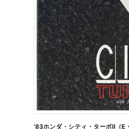
‘83ホンダ・シティ・ターボII（E