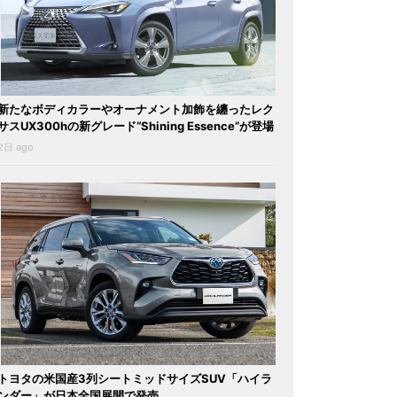
新たなボディカラーやオーナメント加飾を纏ったレク
サスUX300hの新グレード“Shining Essence”が登場
2日 ago
トヨタの米国産3列シートミッドサイズSUV「ハイラ
ンダー」が日本全国展開で発売