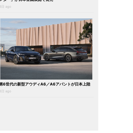
3日 ago
第6世代の新型アウディA6／A6アバントが日本上陸
3日 ago