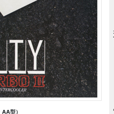
・AA型）