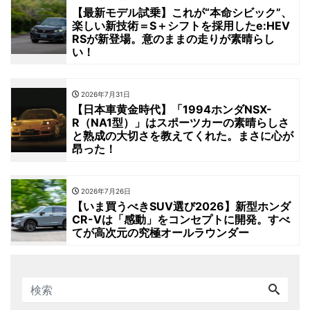
【最新モデル試乗】これが“本命シビック”、
楽しい新技術＝S＋シフトを採用したe:HEV
RSが新登場。意のままの走りが素晴らし
い！
2026年7月31日
【日本車黄金時代】「1994ホンダNSX-
R（NA1型）」はスポーツカーの素晴らしさ
と熟成の大切さを教えてくれた。まさに心が
昂った！
2026年7月26日
【いま買うべきSUV選び2026】新型ホンダ
CR-Vは「感動」をコンセプトに開発。すべ
てが高次元の究極オールラウンダー