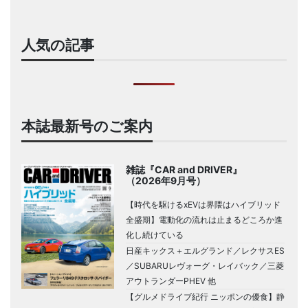
人気の記事
本誌最新号のご案内
雑誌『CAR and DRIVER』
（2026年9月号）
【時代を駆けるxEVは界隈はハイブリッド
全盛期】電動化の流れは止まるどころか進
化し続けている
日産キックス＋エルグランド／レクサスES
／SUBARUレヴォーグ・レイバック／三菱
アウトランダーPHEV 他
【グルメドライブ紀行 ニッポンの優食】静