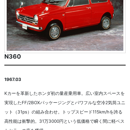
N360
1967.03
Kカーを革新したホンダ初の量産乗用車。広い室内スペースを
実現したFF/2BOXパッケージングとパワフルな空冷2気筒ユニ
ット（31ps）の組み合わせ。トップスピード115km/hを誇る
高性能は衝撃的。31万3000円という低価格で瞬く間に軽ベス