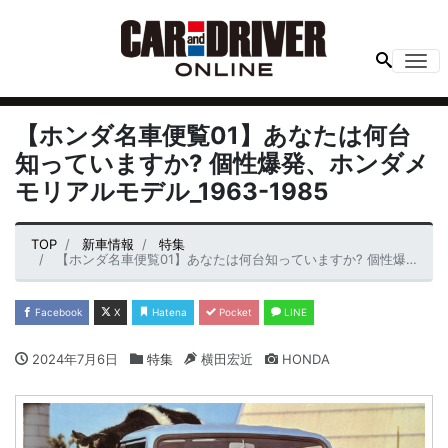
Me
【ホンダ名車便覧01】あなたは何台
知っていますか? 個性爆発、ホンダメ
モリアルモデル_1963-1985
TOP
新車情報
特集
【ホンダ名車便覧01】あなたは何台知っていますか? 個性爆発、ホンダメモリアルモデル_1963-1985
Facebook
X
Hatena
Pocket
LINE
2024年7月6日
特集
横田宏近
HONDA