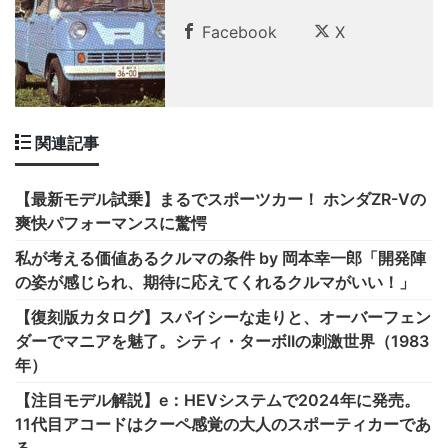
Facebook
X
関連記事
【最新モデル試乗】まるでスポーツカー！ ホンダZR-Vの
爽快パフォーマンスに驚愕
私が考える価値あるクルマの条件 by 岡本幸一郎「開発陣
の姿が感じられ、期待に応えてくれるクルマがいい！」
【復刻版カタログ】スパイシーな走りと、オーバーフェン
ダーでマニアを魅了。シティ・ターボIIの刺激世界（1983
年）
【注目モデル解説】e：HEVシステムで2024年に発売。
11代目アコードはクーペ感覚の大人のスポーティカーであ
る