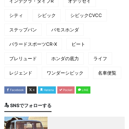
インテグラ・タイプR
オデッセイ
シティ
シビック
シビックCVCC
ステップバン
バモスホンダ
バラードスポーツCR-X
ビート
プレリュード
ホンダの底力
ライフ
レジェンド
ワンダーシビック
名車便覧
Facebook
X
Hatena
Pocket
LINE
SNSでフォローする