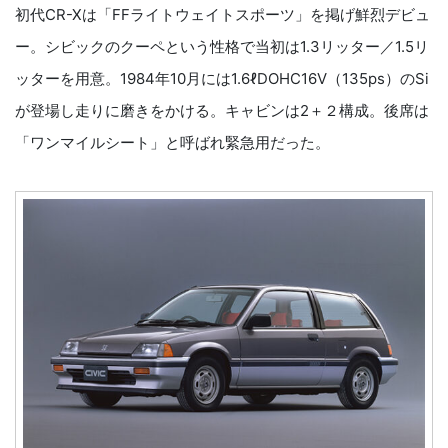
初代CR-Xは「FFライトウェイトスポーツ」を掲げ鮮烈デビュ
ー。シビックのクーペという性格で当初は1.3リッター／1.5リ
ッターを用意。1984年10月には1.6ℓDOHC16V（135ps）のSi
が登場し走りに磨きをかける。キャビンは2＋２構成。後席は
「ワンマイルシート」と呼ばれ緊急用だった。