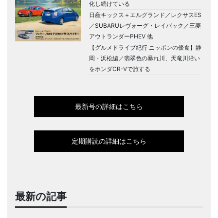
化し続けている
日産キックス＋エルグランド／レクサスES
／SUBARUレヴォーグ・レイバック／三菱
アウトランダーPHEV 他
【グルメドライブ紀行 ニッポンの優食】静
岡・浜松編／翡翠色の暴れ川、天竜川沿い
をホンダCR-Vで旅する
最新号の詳細はこちら
定期購読の詳細はこちら
最新の記事