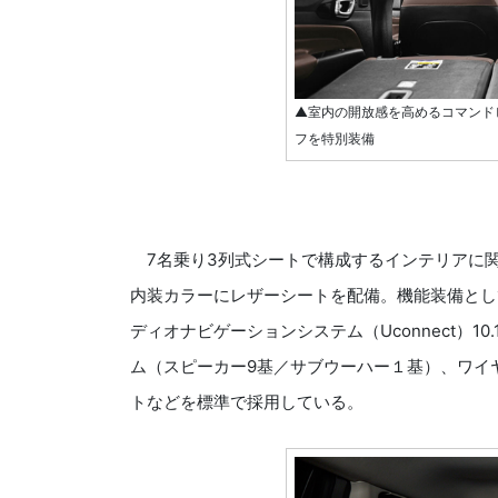
▲室内の開放感を高めるコマンド
フを特別装備
7名乗り3列式シートで構成するインテリアに関し
内装カラーにレザーシートを配備。機能装備として
ディオナビゲーションシステム（Uconnect）
ム（スピーカー9基／サブウーハー１基）、ワイ
トなどを標準で採用している。