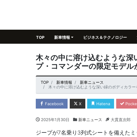
TOP
新車情報
ビジネス＆テクノロジー
木々の中に溶け込むような深
プ・コマンダーの限定モデル
TOP
新車情報
新車ニュース
木々の中に溶け込むような深い緑のボディカラー
Facebook
X
Hatena
Pocke
2025年1月30日
新車ニュース
大貫直次郎
ジープが7名乗り3列式シートを備えたミ