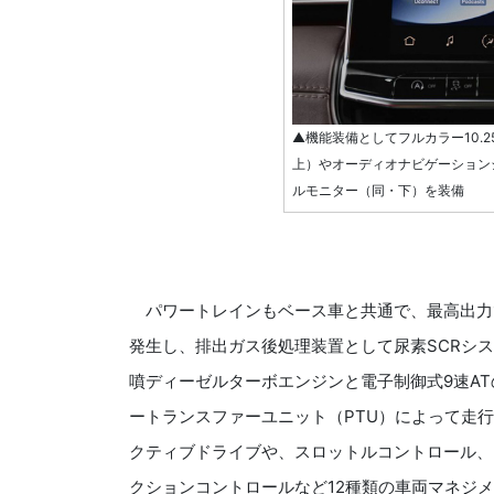
▲機能装備としてフルカラー10.
上）やオーディオナビゲーションシス
ルモニター（同・下）を装備
パワートレインもベース車と共通で、最高出力170ps/
発生し、排出ガス後処理装置として尿素SCRシステ
噴ディーゼルターボエンジンと電子制御式9速A
ートランスファーユニット（PTU）によって走行速
クティブドライブや、スロットルコントロール、
クションコントロールなど12種類の車両マネジ