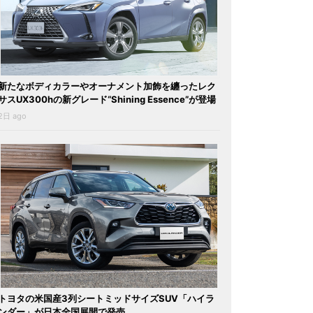
新たなボディカラーやオーナメント加飾を纏ったレク
サスUX300hの新グレード“Shining Essence”が登場
2日 ago
トヨタの米国産3列シートミッドサイズSUV「ハイラ
ンダー」が日本全国展開で発売