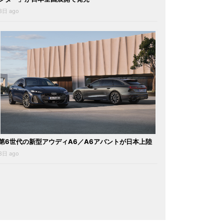
3日 ago
第6世代の新型アウディA6／A6アバントが日本上陸
3日 ago