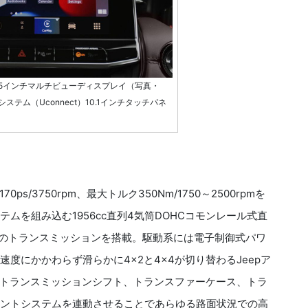
25インチマルチビューディスプレイ（写真・
テム（Uconnect）10.1インチタッチパネ
3750rpm、最大トルク350Nm/1750～2500rpmを
ムを組み込む1956cc直列4気筒DOHCコモンレール式直
Tのトランスミッションを搭載。駆動系には電子制御式パワ
度にかかわらず滑らかに4×2と4×4が切り替わるJeepア
トランスミッションシフト、トランスファーケース、トラ
メントシステムを連動させることであらゆる路面状況での高