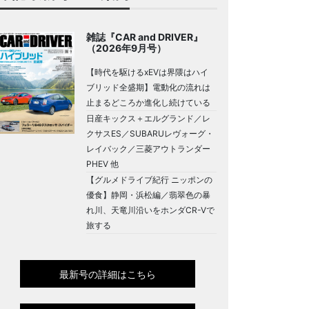
雑誌『CAR and DRIVER』
（2026年9月号）
【時代を駆けるxEVは界隈はハイ
ブリッド全盛期】電動化の流れは
止まるどころか進化し続けている
日産キックス＋エルグランド／レ
クサスES／SUBARUレヴォーグ・
レイバック／三菱アウトランダー
PHEV 他
【グルメドライブ紀行 ニッポンの
優食】静岡・浜松編／翡翠色の暴
れ川、天竜川沿いをホンダCR-Vで
旅する
最新号の詳細はこちら