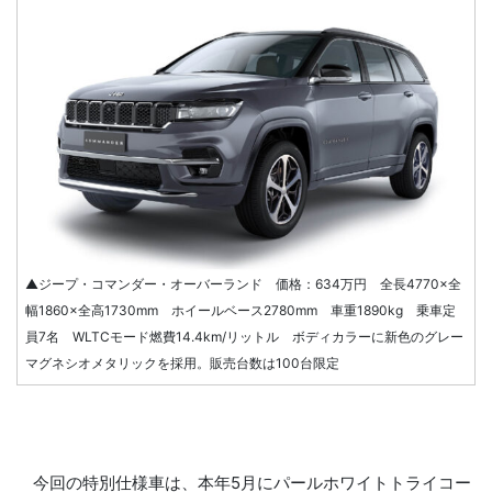
▲ジープ・コマンダー・オーバーランド 価格：634万円 全長4770×全
幅1860×全高1730mm ホイールベース2780mm 車重1890kg 乗車定
員7名 WLTCモード燃費14.4km/リットル ボディカラーに新色のグレー
マグネシオメタリックを採用。販売台数は100台限定
今回の特別仕様車は、本年5月にパールホワイトトライコー