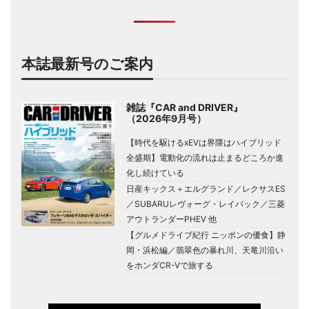
本誌最新号のご案内
雑誌『CAR and DRIVER』
（2026年9月号）
【時代を駆けるxEVは界隈はハイブリッド
全盛期】電動化の流れは止まるどころか進
化し続けている
日産キックス＋エルグランド／レクサスES
／SUBARUレヴォーグ・レイバック／三菱
アウトランダーPHEV 他
【グルメドライブ紀行 ニッポンの優食】静
岡・浜松編／翡翠色の暴れ川、天竜川沿い
をホンダCR-Vで旅する