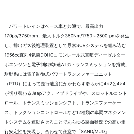
パワートレインはベース車と共通で、最高出力
170ps/3750rpm、最大トルク350Nm/1750～2500rpmを発生
し、排出ガス後処理装置として尿素SCRシステムを組み込む
1956cc直列4気筒DOHCコモンレール式直噴ディーゼルター
ボエンジンと電子制御式9速ATのトランスミッションを搭載。
駆動系には電子制御式パワートランスファーユニット
（PTU）によって走行速度にかかわらず滑らかに4×2と4×4
が切り替わるJeepアクティブドライブや、スロットルコント
ロール、トランスミッションシフト、トランスファーケー
ス、トラクションコントロールなど12種類の車両マネジメン
トシステムを連動させることであらゆる路面状況での高い走
行安定性を実現し、合わせて任意で「SAND/MUD」