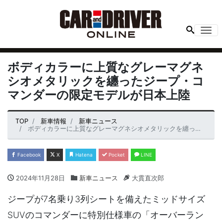
Me
ボディカラーに上質なグレーマグネ
シオメタリックを纏ったジープ・コ
マンダーの限定モデルが日本上陸
TOP
新車情報
新車ニュース
ボディカラーに上質なグレーマグネシオメタリックを纏ったジープ・コマンダーの限定モデルが日本上陸
Facebook
X
Hatena
Pocket
LINE
2024年11月28日
新車ニュース
大貫直次郎
ジープが7名乗り3列シートを備えたミッドサイズ
SUVのコマンダーに特別仕様車の「オーバーラン