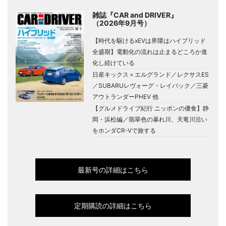
雑誌『CAR and DRIVER』
（2026年9月号）
【時代を駆けるxEVは界隈はハイブリッド
全盛期】電動化の流れは止まるどころか進
化し続けている
日産キックス＋エルグランド／レクサスES
／SUBARUレヴォーグ・レイバック／三菱
アウトランダーPHEV 他
【グルメドライブ紀行 ニッポンの優食】静
岡・浜松編／翡翠色の暴れ川、天竜川沿い
をホンダCR-Vで旅する
最新号の詳細はこちら
定期購読の詳細はこちら