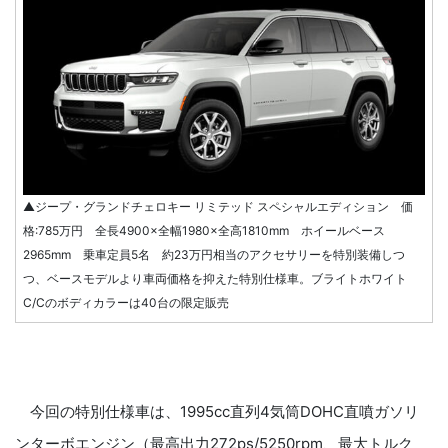
▲ジープ・グランドチェロキー リミテッド スペシャルエディション 価
格:785万円 全長4900×全幅1980×全高1810mm ホイールベース
2965mm 乗車定員5名 約23万円相当のアクセサリーを特別装備しつ
つ、ベースモデルより車両価格を抑えた特別仕様車。ブライトホワイト
C/Cのボディカラーは40台の限定販売
今回の特別仕様車は、1995cc直列4気筒DOHC直噴ガソリ
ンターボエンジン（最高出力272ps/5250rpm、最大トルク