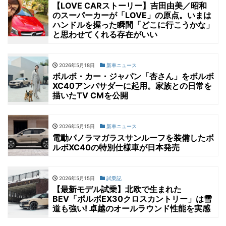
【LOVE CARストーリー】吉田由美／昭和
のスーパーカーが「LOVE」の原点。いまは
ハンドルを握った瞬間「どこに行こうかな」
と思わせてくれる存在がいい
2026年5月18日
新車ニュース
ボルボ・カー・ジャパン「杏さん」をボルボ
XC40アンバサダーに起用。家族との日常を
描いたTV CMを公開
2026年5月15日
新車ニュース
電動パノラマガラスサンルーフを装備したボ
ルボXC40の特別仕様車が日本発売
2026年5月15日
試乗記
【最新モデル試乗】北欧で生まれた
BEV「ボルボEX30クロスカントリー」は雪
道も強い! 卓越のオールラウンド性能を実感