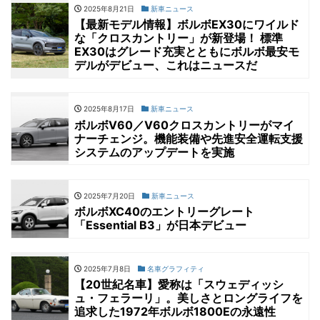
2025年8月21日
新車ニュース
【最新モデル情報】ボルボEX30にワイルド
な「クロスカントリー」が新登場！ 標準
EX30はグレード充実とともにボルボ最安モ
デルがデビュー、これはニュースだ
2025年8月17日
新車ニュース
ボルボV60／V60クロスカントリーがマイ
ナーチェンジ。機能装備や先進安全運転支援
システムのアップデートを実施
2025年7月20日
新車ニュース
ボルボXC40のエントリーグレート
「Essential B3」が日本デビュー
2025年7月8日
名車グラフィティ
【20世紀名車】愛称は「スウェディッシ
ュ・フェラーリ」。美しさとロングライフを
追求した1972年ボルボ1800Eの永遠性