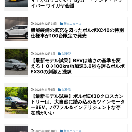
マ」がカッコいい！ byカー・アンド・ドラ
イバー ワイガヤ会議
2025年12月31日
新車ニュース
機能装備の拡充を図ったボルボXC40の特別
仕様車が100台限定で発売
2025年12月8日
試乗記
【最新モデル試乗】BEVは速さの基準を変
える！ 0→100km/h加速3.6秒を誇るボルボ
EX30の刺激と洗練
2025年11月6日
試乗記
【最新モデル試乗】ボルボEX30クロスカン
トリーは、大自然に踏み込めるツインモータ
ーBEV。パワフル＆インテリジェントな存
在感がいい
2025年10月10日
新車ニュース