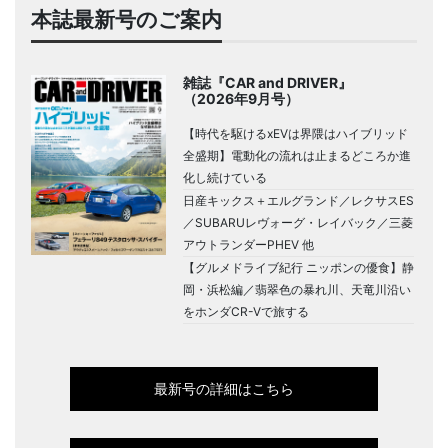
本誌最新号のご案内
雑誌『CAR and DRIVER』
（2026年9月号）
【時代を駆けるxEVは界隈はハイブリッド
全盛期】電動化の流れは止まるどころか進
化し続けている
日産キックス＋エルグランド／レクサスES
／SUBARUレヴォーグ・レイバック／三菱
アウトランダーPHEV 他
【グルメドライブ紀行 ニッポンの優食】静
岡・浜松編／翡翠色の暴れ川、天竜川沿い
をホンダCR-Vで旅する
最新号の詳細はこちら