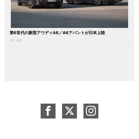
第6世代の新型アウディA6／A6アバントが日本上陸
4日 ago