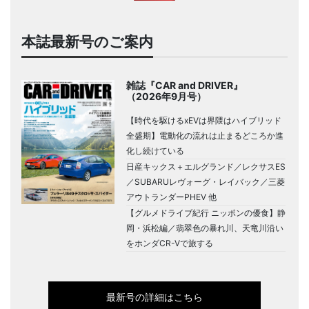
本誌最新号のご案内
雑誌『CAR and DRIVER』
（2026年9月号）
【時代を駆けるxEVは界隈はハイブリッド
全盛期】電動化の流れは止まるどころか進
化し続けている
日産キックス＋エルグランド／レクサスES
／SUBARUレヴォーグ・レイバック／三菱
アウトランダーPHEV 他
【グルメドライブ紀行 ニッポンの優食】静
岡・浜松編／翡翠色の暴れ川、天竜川沿い
をホンダCR-Vで旅する
最新号の詳細はこちら