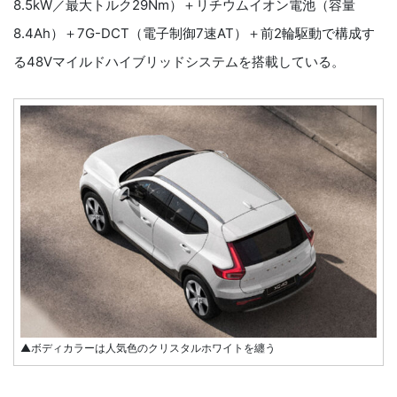
8.5kW／最大トルク29Nm）＋リチウムイオン電池（容量
8.4Ah）＋7G-DCT（電子制御7速AT）＋前2輪駆動で構成す
る48Vマイルドハイブリッドシステムを搭載している。
▲ボディカラーは人気色のクリスタルホワイトを纏う