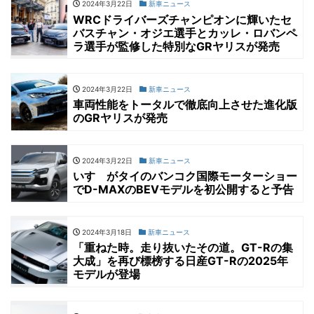
2024年3月22日
新車ニュース
WRCドライバーズチャンピオンに輝いたセ
バスチャン・オジエ選手とカッレ・ロバンペ
ラ選手が監修した特別なGRヤリスが発売
2024年3月22日
新車ニュース
車両性能をトータルで徹底向上させた進化版
のGRヤリスが発売
2024年3月22日
新車ニュース
いすゞがタイのバンコク国際モーターショー
でD-MAXのBEVモデルを初公開すると予告
2024年3月18日
新車ニュース
「重ねた時。走り抜いたその道。GT-Rの集
大成」を再び標榜する日産GT-Rの2025年
モデルが登場