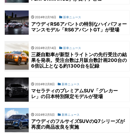
2024年2月16日
新車ニュース
アウディRS6アバントの特別なハイパフォー
マンスモデル「RS6アバントGT」が登場
2024年2月14日
新車ニュース
三菱自動車が新型トライトンの先行受注の結
果を発表。受注台数は月販台数計画200台の
6倍以上となる約1300台を記録
2024年2月8日
新車ニュース
マセラティのプレミアムSUV「グレカー
レ」の日本特別限定モデルが登場
2024年2月5日
新車ニュース
アウディのフルサイズSUVのQ7シリーズが
再度の商品改良を実施