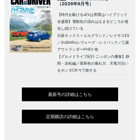
（2026年9月号）
【時代を駆けるxEVは界隈はハイブリッド
全盛期】電動化の流れは止まるどころか進
化し続けている
日産キックス＋エルグランド／レクサスES
／SUBARUレヴォーグ・レイバック／三菱
アウトランダーPHEV 他
【グルメドライブ紀行 ニッポンの優食】静
岡・浜松編／翡翠色の暴れ川、天竜川沿い
をホンダCR-Vで旅する
最新号の詳細はこちら
定期購読の詳細はこちら