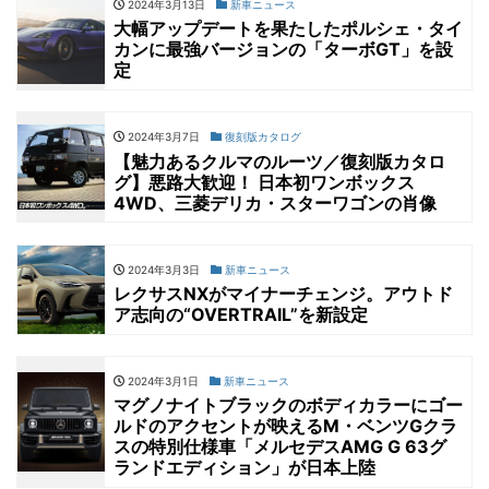
2024年3月13日
新車ニュース
大幅アップデートを果たしたポルシェ・タイ
カンに最強バージョンの「ターボGT」を設
定
2024年3月7日
復刻版カタログ
【魅力あるクルマのルーツ／復刻版カタロ
グ】悪路大歓迎！ 日本初ワンボックス
4WD、三菱デリカ・スターワゴンの肖像
2024年3月3日
新車ニュース
レクサスNXがマイナーチェンジ。アウトド
ア志向の“OVERTRAIL”を新設定
2024年3月1日
新車ニュース
マグノナイトブラックのボディカラーにゴー
ルドのアクセントが映えるM・ベンツGクラ
スの特別仕様車「メルセデスAMG G 63グ
ランドエディション」が日本上陸