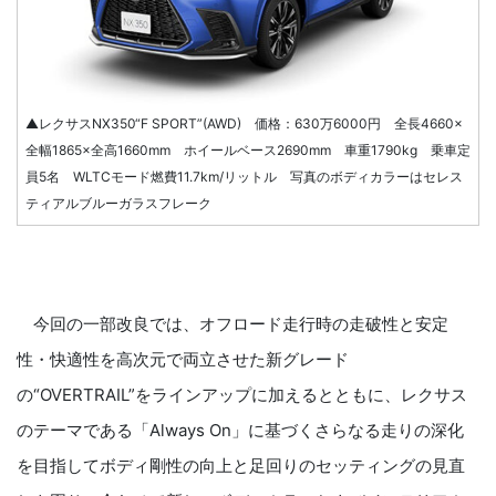
▲レクサスNX350“F SPORT”(AWD) 価格：630万6000円 全長4660×
全幅1865×全高1660mm ホイールベース2690mm 車重1790kg 乗車定
員5名 WLTCモード燃費11.7km/リットル 写真のボディカラーはセレス
ティアルブルーガラスフレーク
今回の一部改良では、オフロード走行時の走破性と安定
性・快適性を高次元で両立させた新グレード
の“OVERTRAIL”をラインアップに加えるとともに、レクサス
のテーマである「Always On」に基づくさらなる走りの深化
を目指してボディ剛性の向上と足回りのセッティングの見直