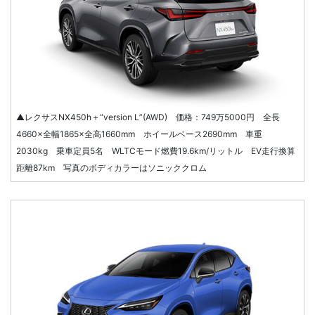
▲レクサスNX450h＋“version L”(AWD) 価格：749万5000円 全長
4660×全幅1865×全高1660mm ホイールベース2690mm 車重
2030kg 乗車定員5名 WLTCモード燃費19.6km/リットル EV走行換算
距離87km 写真のボディカラーはソニッククロム