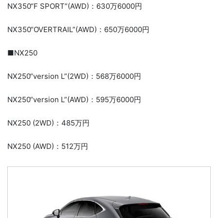
NX350“F SPORT”(AWD)：630万6000円
NX350“OVERTRAIL”(AWD)：650万6000円
■NX250
NX250“version L”(2WD)：568万6000円
NX250“version L”(AWD)：595万6000円
NX250 (2WD)：485万円
NX250 (AWD)：512万円