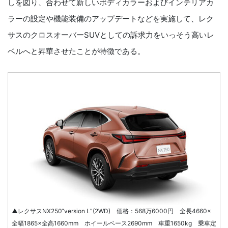
しを図り、合わせて新しいボディカラーおよびインテリアカ
ラーの設定や機能装備のアップデートなどを実施して、レク
サスのクロスオーバーSUVとしての訴求力をいっそう高いレ
ベルへと昇華させたことが特徴である。
▲レクサスNX250“version L”(2WD) 価格：568万6000円 全長4660×
全幅1865×全高1660mm ホイールベース2690mm 車重1650kg 乗車定