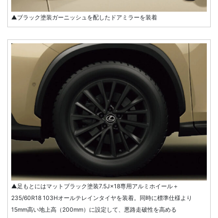
▲ブラック塗装ガーニッシュを配したドアミラーを装着
▲足もとにはマットブラック塗装7.5J×18専用アルミホイール＋
235/60R18 103Hオールテレインタイヤを装着。同時に標準仕様より
15mm高い地上高（200mm）に設定して、悪路走破性を高める