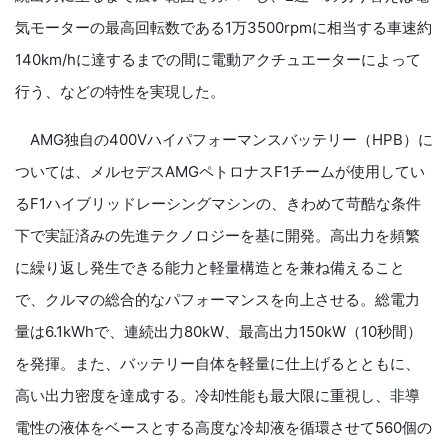
気モーターの最高回転数である1万3500rpmに相当する車速約
140km/hに達するまでの間に電動アクチュエーターによって
行う、などの特性を実現した。
AMG独自の400Vハイパフォーマンスバッテリー（HPB）に
ついては、メルセデスAMGペトロナスF1チームが使用してい
るF1ハイブリッドレーシングマシンの、きわめて苛酷な条件
下で実証済みの先進テクノロジーを基に開発。高出力を頻繁
に繰り返し発生できる能力と軽量構造とを兼ね備えること
で、クルマの総合的なパフォーマンスを向上させる。総電力
量は6.1kWhで、連続出力80kW、最高出力150kW（10秒間）
を発揮。また、バッテリー自体を軽量に仕上げるとともに、
高い出力密度を達成する。冷却性能も最大限に重視し、非導
電性の液体をベースとする高度な冷却液を循環させて560個の