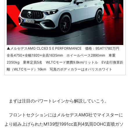
▲メルセデスAMG CLC63 S E PERFORMANCE 価格：9SAT1780万円
全長4750×全幅1920×全高1635mm ホイールベース2890mm 車重
2350kg 乗車定員5名 WLTCモード燃費9.8km/リットル EV走行換算距
離（WLTCモード）16km 写真のボディカラーはオパリスホワイト
まずは注目のパワートレインから解説していこう。
フロントセクションにはメルセデスAMG社でマイスターに
より組み上げられたM139型1991cc直列4気筒DOHC直噴ガソ