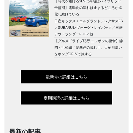
【時代を駆けるxEVは界隈はハイブリッド
全盛期】電動化の流れは止まるどころか進
化し続けている
日産キックス＋エルグランド／レクサスES
／SUBARUレヴォーグ・レイバック／三菱
アウトランダーPHEV 他
【グルメドライブ紀行 ニッポンの優食】静
岡・浜松編／翡翠色の暴れ川、天竜川沿い
をホンダCR-Vで旅する
最新号の詳細はこちら
定期購読の詳細はこちら
最新の記事