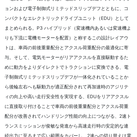
ョンおよび電子制御式リミテッドスリップデフとともに、コ
ンパクトなエレクトリックドライブユニット（EDU）として
まとめられる。P3 ハイブリッド（変速機内あるいは変速機よ
りも下流に電機モーターを配置）と称するこの設計レイアウ
トは、車両の前後重量配分とアクスル荷重配分の最適化に寄
与。そして、電気モーターがリアアクスルを直接駆動するた
めに動力をよりダイレクトでトラクションに変換できる、電
子制御式リミテッドスリップデフが一体化されていることか
ら後輪左右へも駆動力が適正配分されて再加速時のアジリテ
ィの向上や高い走行安全性を実現する、EDUをリアアクスル
に直接取り付けることで車両の前後重量配分とアクスル荷重
配分が改善されてハンドリング性能の向上につながる、2速ト
ランスミッションが俊敏な発進から高速走行時の安定的な連
続出力に至るまで広い範囲をカバーし、2速への切り替えは電