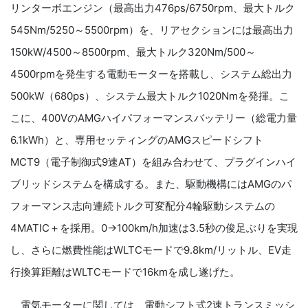
リンターボエンジン（最高出力476ps/6750rpm、最大トルク
545Nm/5250～5500rpm）を、リアセクションには最高出力
150kW/4500～8500rpm、最大トルク320Nm/500～
4500rpmを発生する電動モーターを搭載し、システム総出力
500kW（680ps）、システム最大トルク1020Nmを発揮。こ
こに、400VのAMGハイパフォーマンスバッテリー（総電力量
6.1kWh）と、専用セッティングのAMGスピードシフト
MCT9（電子制御式9速AT）を組み合わせて、プラグインハイ
ブリッドシステムを構成する。また、駆動機構にはAMGのパ
フォーマンス志向連続トルク可変配分4輪駆動システムの
4MATIC＋を採用。0→100km/h加速は3.5秒の俊足ぶりを実現
し、さらに燃費性能はWLTCモードで9.8km/リットル、EV走
行換算距離はWLTCモードで16kmを成し遂げた。
電気モーターに関しては、電動シフト式2速トランスミッシ