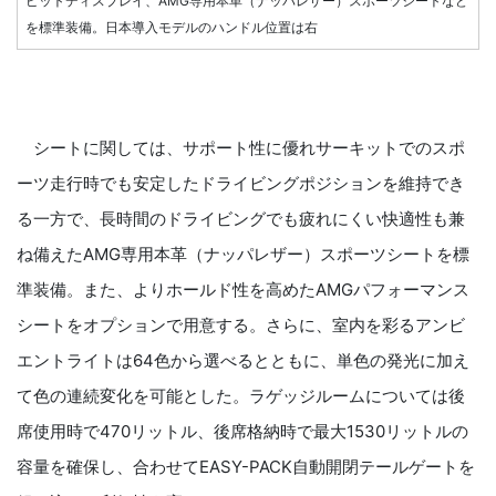
ピットディスプレイ、AMG専用本革（ナッパレザー）スポーツシートなど
を標準装備。日本導入モデルのハンドル位置は右
シートに関しては、サポート性に優れサーキットでのスポ
ーツ走行時でも安定したドライビングポジションを維持でき
る一方で、長時間のドライビングでも疲れにくい快適性も兼
ね備えたAMG専用本革（ナッパレザー）スポーツシートを標
準装備。また、よりホールド性を高めたAMGパフォーマンス
シートをオプションで用意する。さらに、室内を彩るアンビ
エントライトは64色から選べるとともに、単色の発光に加え
て色の連続変化を可能とした。ラゲッジルームについては後
席使用時で470リットル、後席格納時で最大1530リットルの
容量を確保し、合わせてEASY-PACK自動開閉テールゲートを