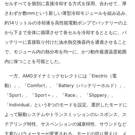
セルすべてを個別に直接冷却する方式を採用。合わせて、厚
さわずか数mmという新しい薄型冷却モジュールを組み込み、
約14リットルの冷却液を高性能電動ポンプでバッテリーの上
から下まで全体に循環させて各セルを冷却するとともに、バ
ッテリーに直接取り付けた油水熱交換器内を通過させること
で、モジュール内の熱分布を均一に、かつ動作最適温度範囲
内に保つことを可能とした。
一方、AMGダイナミックセレクトには「Electric（電
動）」、「Comfort」、「Battery（バッテリーホルド）」、
「Sport」、「Sport＋」、「Race」、「Slippery」、
「Individual」という8つのモードを設定。選択したモードに
よって駆動システムやトランスミッションのレスポンス、ス
テアリング特性、サスペンションの減衰特性、サウンドなど
主要なパラメーターが変更される。モードの切り替えは、メ