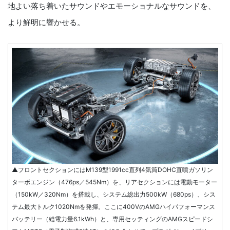
地よい落ち着いたサウンドやエモーショナルなサウンドを、
より鮮明に響かせる。
▲フロントセクションにはM139型1991cc直列4気筒DOHC直噴ガソリン
ターボエンジン（476ps／545Nm）を、リアセクションには電動モーター
（150kW／320Nm）を搭載し、システム総出力500kW（680ps）、シス
テム最大トルク1020Nmを発揮。ここに400VのAMGハイパフォーマンス
バッテリー（総電力量6.1kWh）と、専用セッティングのAMGスピードシ