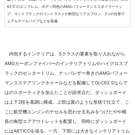
63 S”のエンブレム、ボディ同色のAMGパフォーマンススポイラーリッ
プ、マットブラックのコントラストが鮮烈なリアエプロン、2つの台形デ
ュアルテールパイプなどを装備
内包するインテリアは、Sクラスの要素を取り入れながら
AMGカーボンファイバーのインテリアトリムやハイグロスブ
ラックのセンタートリム、ナッパレザー巻きのAMGパフォー
マンスステアリングホイールなどを配備してGLC63 Sならで
はのスポーティさを加えたことが訴求点だ。ダッシュボード
は上下2段を基調に構成。上部は翼のような形状で仕立て、こ
こに航空機エンジンのナセルを思わせる丸みをつけたやや横
長の角型エアアウトレットを配置し、同時にダッシュボード
にはARTICOを張る。一方、下部には大きなインテリアトリム