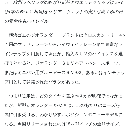
ス 欧州ラベリングの転がり抵抗とウエットグリップはＥ‐ｂ
(
日本のＢ‐ｂに相当
)
をクリア ウエットの実力は高く雨の日
の安全性もハイレベル
横浜ゴムのジオランダー・ブランドはクロスカントリー４×
４用のマッドテレーンからハイウェイテレーンまで豊富なラ
インナップを用意してきたが、輸入ＳＵＶのハイインチを選
ぼうとすると、ジオランダーＳＵＶかアドバン・スポーツ、
またはミニバン用ブルーアースＲＶ‐
02
、あるいはインチアッ
プ用として開発されたパラダがあった。
つまり従来は、どのタイヤを選ぶべきかが明確ではなかっ
たが、新型ジオランダーＸ‐ＣＶは、このあたりのニーズを一
気に引き受ける、わかりやすいポジションのニューモデルに
なる。今回リリースされたのは
18
～
21
インチの全
11
サイズ。