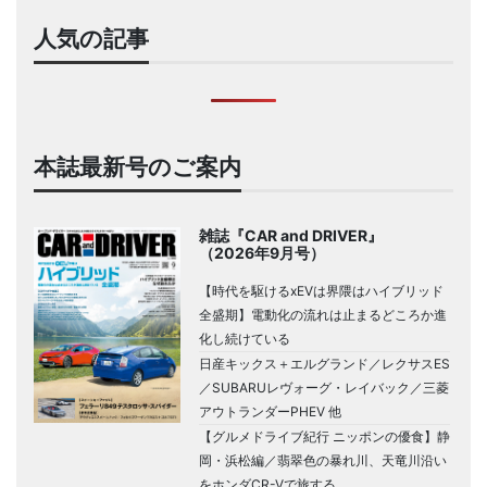
人気の記事
本誌最新号のご案内
雑誌『CAR and DRIVER』
（2026年9月号）
【時代を駆けるxEVは界隈はハイブリッド
全盛期】電動化の流れは止まるどころか進
化し続けている
日産キックス＋エルグランド／レクサスES
／SUBARUレヴォーグ・レイバック／三菱
アウトランダーPHEV 他
【グルメドライブ紀行 ニッポンの優食】静
岡・浜松編／翡翠色の暴れ川、天竜川沿い
をホンダCR-Vで旅する