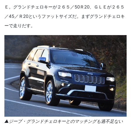
Ｅ。グランドチェロキーが２６５／
50
Ｒ
20
、ＧＬＥが２６５
／
45
／Ｒ
20
というファットサイズだ。まずグランドチェロキ
ーで走りだす。
▲ジープ・グランドチェロキーとのマッチングも過不足ない