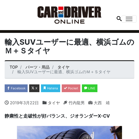
Me
輸入SUVユーザーに最適、横浜ゴムの
Ｍ＋Ｓタイヤ
TOP
パーツ・用品
タイヤ
輸入SUVユーザーに最適、横浜ゴムのＭ＋Ｓタイヤ
Facebook
X
Hatena
Pocket
LINE
2019年3月22日
タイヤ
竹内龍男
大西 靖
静粛性と走破性が好バランス、ジオランダーX-CV