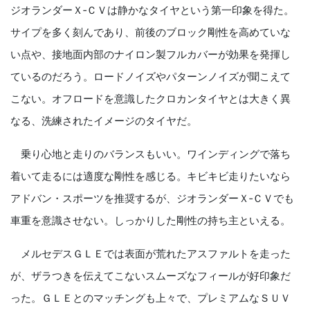
ジオランダーＸ‐ＣＶは静かなタイヤという第一印象を得た。
サイプを多く刻んであり、前後のブロック剛性を高めていな
い点や、接地面内部のナイロン製フルカバーが効果を発揮し
ているのだろう。ロードノイズやパターンノイズが聞こえて
こない。オフロードを意識したクロカンタイヤとは大きく異
なる、洗練されたイメージのタイヤだ。
乗り心地と走りのバランスもいい。ワインディングで落ち
着いて走るには適度な剛性を感じる。キビキビ走りたいなら
アドバン・スポーツを推奨するが、ジオランダーＸ‐ＣＶでも
車重を意識させない。しっかりした剛性の持ち主といえる。
メルセデスＧＬＥでは表面が荒れたアスファルトを走った
が、ザラつきを伝えてこないスムーズなフィールが好印象だ
った。ＧＬＥとのマッチングも上々で、プレミアムなＳＵＶ