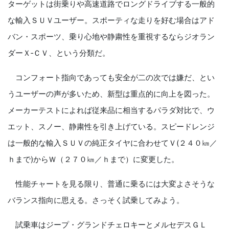
ターゲットは街乗りや高速道路でロングドライブする一般的
な輸入ＳＵＶユーザー。スポーティな走りを好む場合はアド
バン・スポーツ、乗り心地や静粛性を重視するならジオラン
ダーＸ‐ＣＶ、という分類だ。
コンフォート指向であっても安全が二の次では嫌だ、とい
うユーザーの声が多いため、新型は重点的に向上を図った。
メーカーテストによれば従来品に相当するパラダ対比で、ウ
エット、スノー、静粛性を引き上げている。スピードレンジ
は一般的な輸入ＳＵＶの純正タイヤに合わせてＶ
(
２４０㎞／
ｈまで
)
からＷ（２７０㎞／ｈまで）に変更した。
性能チャートを見る限り、普通に乗るには大変よさそうな
バランス指向に思える。さっそく試乗してみよう。
試乗車はジープ・グランドチェロキーとメルセデスＧＬ