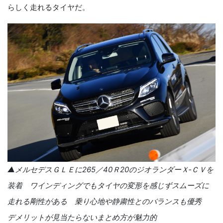
らしく走れるタイヤだ。
▲メルセデスＧＬＥに
265
／
40
Ｒ
20
のジオランダーＸ‐ＣＶを
装着 ワインディングでもタイヤの変形を感じずスムーズに
走れる剛性がある 乗り心地や静粛性とのバランスも優秀
デメリットが見当たらないまとめ方が魅力的