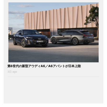
第6世代の新型アウディA6／A6アバントが日本上陸
3日 ago