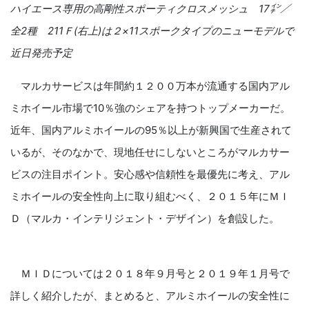
ハイエース専用の高剛性スポーティクロスメッシュ
17
㌅／
全
2
種
211
Ｆ
(
右上
)
は２×
11
スポークタイプのニューモデルで
近日発売予定
マルカサービスは年間約１２００万本が流通する国内アル
ミホイール市場で10％強のシェアを持つトップメーカーだ。
近年、国内アルミホイールの95％以上が新興国で生産されて
いるが、そのなかで、現地任せにしないところがマルカサー
ビスの注目ポイント。安心感や信頼性を最優先に考え、アル
ミホイールの安全性向上に取り組むべく、２０１５年にＭＩ
Ｄ（マルカ・インテリジェント・デザイン）を創設した。
ＭＩＤについては２０１８年９月号と２０１９年１月号で
詳しく紹介したが、まとめると、アルミホイールの安全性に