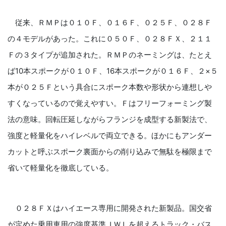
従来、ＲＭＰは０１０Ｆ、０１６Ｆ、０２５Ｆ、０２８Ｆ
の４モデルがあった。これに０５０Ｆ、０２８ＦＸ、２１１
Ｆの３タイプが追加された。ＲＭＰのネーミングは、たとえ
ば10本スポークが０１０Ｆ、16本スポークが０１６Ｆ、２×５
本が０２５Ｆという具合にスポーク本数や形状から連想しや
すくなっているので覚えやすい。Ｆはフリーフォーミング製
法の意味。回転圧延しながらフランジを成型する新製法で、
強度と軽量化をハイレベルで両立できる。ほかにもアンダー
カットと呼ぶスポーク裏面からの削り込みで無駄を極限まで
省いて軽量化を徹底している。
０２８ＦＸはハイエース専用に開発された新製品。国交省
が定めた乗用車用の強度基準ＪＷＬを超えるトラック・バス