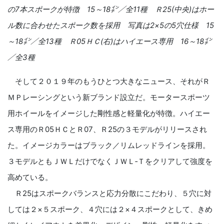
の
7
本スポークが特徴
15
～
18
㌅／全
11
種 Ｒ
25(
中央
)
はホー
ル数に合わせたスポーク数を採用 写真は
2
×
5
の
5
穴仕様
15
～
18
㌅／全
13
種 Ｒ
05
ＨＣ
(
右
)
はハイエース専用
16
～
18
㌅
／全
3
種
そして２０１９年のもうひとつ大きなニュース、それがＲ
ＭＰレーシングという新ブランド設立だ。モータースポーツ
用ホイールをイメージした剛性感と軽量化が特徴。ハイエー
ス専用のＲ05ＨＣとＲ07、Ｒ25の３モデルがリリースされ
た。イメージカラーはブラック／リムレッドラインを採用。
３モデルともＪＷＬだけでなくＪＷＬ‐Ｔをクリアして強度を
高めている。
Ｒ25はスポークバランスと応力分散にこだわり、５穴に対
しては２×５スポーク、４穴には２×４スポークとして、きめ