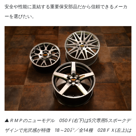
安全や性能に直結する重要保安部品だから信頼できるメーカ
ーを選びたい。
▲ＲＭＰのニューモデル
050
Ｆ
(
右下
)
は
5
穴専用
5
スポークデ
ザインで光沢感が特徴
18
～
20
㌅／全
14
種
028
ＦＸ
(
左上
)
は