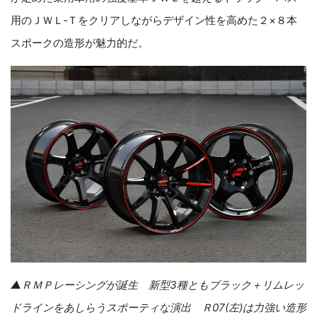
用のＪＷＬ‐Ｔをクリアしながらデザイン性を高めた２×８本
スポークの造形が魅力的だ。
▲ＲＭＰレーシングが誕生 新型
3
種ともブラック＋リムレッ
ドラインをあしらうスポーティな演出 Ｒ
07(
左
)
は力強い造形