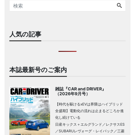
人気の記事
本誌最新号のご案内
雑誌『CAR and DRIVER』
（2026年9月号）
【時代を駆けるxEVは界隈はハイブリッド
全盛期】電動化の流れは止まるどころか進
化し続けている
日産キックス＋エルグランド／レクサスES
／SUBARUレヴォーグ・レイバック／三菱