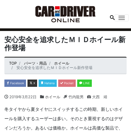
Me
安心安全を追求したＭＩＤホイール新
作登場
TOP
パーツ・用品
ホイール
安心安全を追求したＭＩＤホイール新作登場
Facebook
X
Hatena
Pocket
LINE
2019年3月22日
ホイール
竹内龍男
大西 靖
冬タイヤから夏タイヤにスイッチするこの時期、新しいホイ
ールを購入するユーザーは多い。そのとき重視するのはデザ
インだろうか。あるいは価格か。ホイールは高価な製品で、