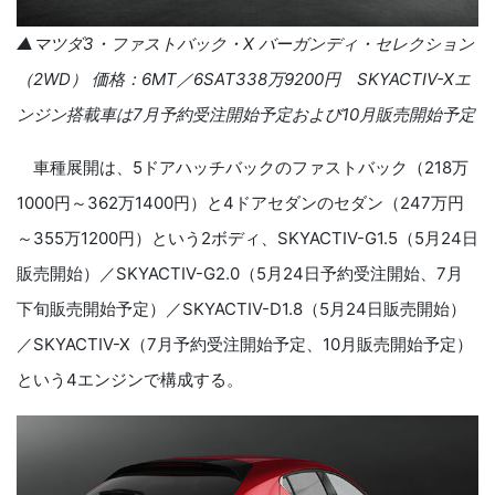
▲マツダ
3
・ファストバック・
X
バーガンディ・セレクション
（
2WD
） 価格：
6MT
／
6SAT338
万
9200
円
SKYACTIV-X
エ
ンジン搭載車は
7
月予約受注開始予定および
10
月販売開始予定
車種展開は、
5
ドアハッチバックのファストバック（
218
万
1000
円～
362
万
1400
円）と
4
ドアセダンのセダン（
247
万円
～
355
万
1200
円）という
2
ボディ、
SKYACTIV-G1.5
（
5
月
24
日
販売開始）／
SKYACTIV-G2.0
（
5
月
24
日予約受注開始、
7
月
下旬販売開始予定）／
SKYACTIV-D1.8
（
5
月
24
日販売開始）
／
SKYACTIV-X
（
7
月予約受注開始予定、
10
月販売開始予定）
という
4
エンジンで構成する。