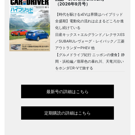
（2026年9月号）
【時代を駆けるxEVは界隈はハイブリッド
全盛期】電動化の流れは止まるどころか進
化し続けている
日産キックス＋エルグランド／レクサスES
／SUBARUレヴォーグ・レイバック／三菱
アウトランダーPHEV 他
【グルメドライブ紀行 ニッポンの優食】静
岡・浜松編／翡翠色の暴れ川、天竜川沿い
をホンダCR-Vで旅する
最新号の詳細はこちら
定期購読の詳細はこちら