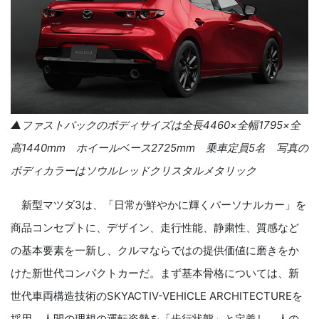
▲ファストバックのボディサイズは全長
4460
×全幅
1795
×全
高
1440mm
ホイールベース
2725mm
乗車定員
5
名 写真の
ボディカラーはソウルレッドクリスタルメタリック
新型マツダ
3
は、「日常が鮮やかに輝くパーソナルカー」を
商品コンセプトに、デザイン、走行性能、静粛性、質感など
の基本要素を一新し、クルマならではの提供価値に磨きをか
けた新世代コンパクトカーだ。まず基本骨格については、新
世代車両構造技術の
SKYACTIV-VEHICLE ARCHITECTURE
を
採用。人間の理想の運転姿勢を「歩行状態」と定義し、人の