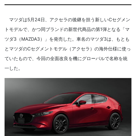
マツダは
5
月
24
日、アクセラの後継を担う新しい
C
セグメン
トモデルで、かつ同ブランドの新世代商品の第
1
弾となる「マ
ツダ
3
（
MAZDA3
）」を発売した。車名のマツダ
3
は、もとも
とマツダの
C
セグメントモデル（アクセラ）の海外仕様に使っ
ていたもので、
今回の全面改良を機にグローバルで名称を統
一した。