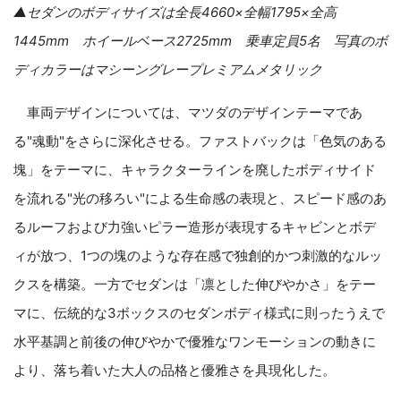
▲セダンのボディサイズは全長
4660
×全幅
1795
×全高
1445mm
ホイールベース
2725mm
乗車定員
5
名 写真のボ
ディカラーはマシーングレープレミアムメタリック
車両デザインについては、マツダのデザインテーマであ
る"魂動"をさらに深化させる。ファストバックは「色気のある
塊」をテーマに、キャラクターラインを廃したボディサイド
を流れる"光の移ろい"による生命感の表現と、スピード感のあ
るルーフおよび力強いピラー造形が表現するキャビンとボデ
ィが放つ、
1
つの塊のような存在感で独創的かつ刺激的なルッ
クスを構築。一方でセダンは「凛とした伸びやかさ」をテー
マに、伝統的な
3
ボックスのセダンボディ様式に則ったうえで
水平基調と前後の伸びやかで優雅なワンモーションの動きに
より、落ち着いた大人の品格と優雅さを具現化した。