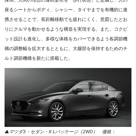
座るシートからボディ、シャシー、タイヤまでを有機的に連
携させることで、長距離移動でも疲れにくく、意図したとお
りにクルマを動かせるような構造を実現する。また、コクピ
ット設計も進化し、多様な体格をカバーできるよう各調節機
構の調整幅を拡大するとともに、大腿部を保持するためのチ
ルト調節機構を新たに搭載した。
▲マツダ
3
・セダン
・
X L
パッケージ（
2WD
） 価格：