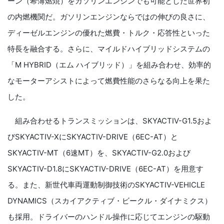
ーン（希薄燃焼）をガソリンエンジンでも可能とした
世界初
の内燃機関だ。ガソリンエンジンならではの伸びの良さに、
ディーゼルエンジンの優れた燃費・トルク・応答性といった
特長を融合する。さらに、マイルドハイブリッドシステムの
「
M HYBRID
（エム ハイブリッド）」を組み合わせ、効率的
なモーターアシストによって燃費性能のさらなる向上を果た
した。
組み合わせるトランスミッションは、
SKYACTIV-G1.5
およ
び
SKYACTIV-X
に
SKYACTIV-DRIVE
（
6EC-AT
）と
SKYACTIV-MT
（
6
速
MT
）を、
SKYACTIV-G2.0
および
SKYACTIV-D1.8
に
SKYACTIV-DRIVE
（
6EC-AT
）を用意す
る。また、新世代車両運動制御技術の
SKYACTIV-VEHICLE
DYNAMICS
（スカイアクティブ・ビークル・ダイナミクス）
も採用。ドライバーのハンドル操作に応じてエンジンの駆動