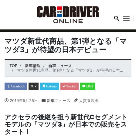
Me
マツダ新世代商品、第1弾となる「マ
ツダ3」が待望の日本デビュー
TOP
新車情報
新車ニュース
マツダ新世代商品、第1弾となる「マツダ3」が待望の日本デビュー
Facebook
X
Hatena
Pocket
LINE
2019年5月25日
新車ニュース
大貫直次郎
アクセラの後継を担う新世代
C
セグメント
モデルの「マツダ
3
」が日本での販売をス
タート！