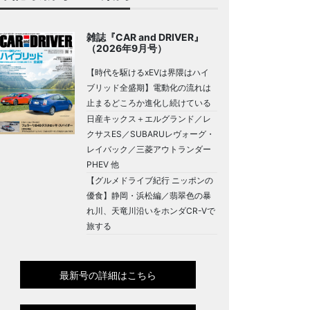
雑誌『CAR and DRIVER』
（2026年9月号）
【時代を駆けるxEVは界隈はハイ
ブリッド全盛期】電動化の流れは
止まるどころか進化し続けている
日産キックス＋エルグランド／レ
クサスES／SUBARUレヴォーグ・
レイバック／三菱アウトランダー
PHEV 他
【グルメドライブ紀行 ニッポンの
優食】静岡・浜松編／翡翠色の暴
れ川、天竜川沿いをホンダCR-Vで
旅する
最新号の詳細はこちら