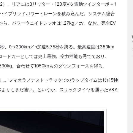
2）、リアには3リッター・120度V６電動ツインターボ＋1
というハイブリッドパワートレーンを積み込んだ。システム総合
うから、パワーウェイトレシオは1.27kg／cv。なお、完全EV
秒、0→200km／h加速5.75秒を誇る。最高速度は350km
ロードカーとしては史上最強。空力性能も秀でており、
590kg、合わせて1050kgものダウンフォースを得る。
。フィオラノテストトラックでのラップタイムは1分15秒
XXよりもまだ速い。というか、スリックタイヤを履いたV8ミ