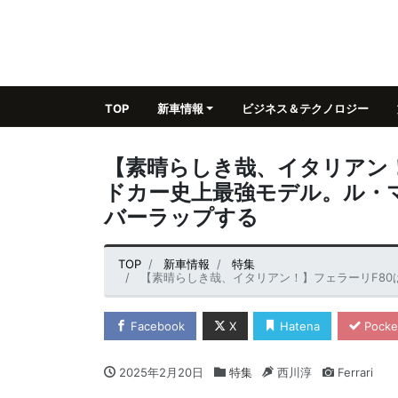
TOP
新車情報
ビジネス＆テクノロジー
【素晴らしき哉、イタリアン
ドカー史上最強モデル。ル・マ
バーラップする
TOP
新車情報
特集
【素晴らしき哉、イタリアン！】フェラーリF80は、跳ね馬ロー
Facebook
X
Hatena
Pocke
2025年2月20日
特集
西川淳
Ferrari