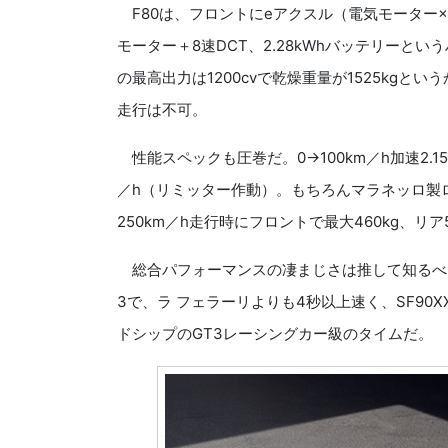
F80は、フロントにeアクスル（電気モーター×
モーター＋8速DCT、2.28kWhバッテリー
の最高出力は1200cvで乾燥重量が1525kgとい
走行は不可。
性能スペックも圧巻だ。0→100km／h加速2.15
／h（リミッター作動）。もちろんマラネッロ製
250km／h走行時にフロントで最大460kg、リア
総合パフォーマンスの凄まじさは推して知るべし
3で、ラ フェラーリよりも4秒以上速く、SF90
ドシップのGT3レーシングカー級のタイムだ。