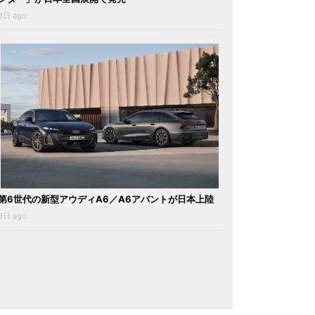
3日 ago
第6世代の新型アウディA6／A6アバントが日本上陸
3日 ago