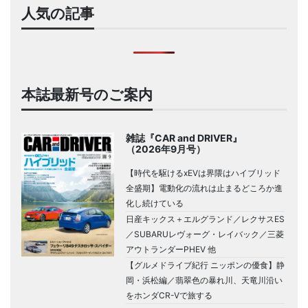
人気の記事
本誌最新号のご案内
雑誌『CAR and DRIVER』
（2026年9月号）
【時代を駆けるxEVは界隈はハイブリッド
全盛期】電動化の流れは止まるどころか進
化し続けている
日産キックス＋エルグランド／レクサスES
／SUBARUレヴォーグ・レイバック／三菱
アウトランダーPHEV 他
【グルメドライブ紀行 ニッポンの優食】静
岡・浜松編／翡翠色の暴れ川、天竜川沿い
をホンダCR-Vで旅する