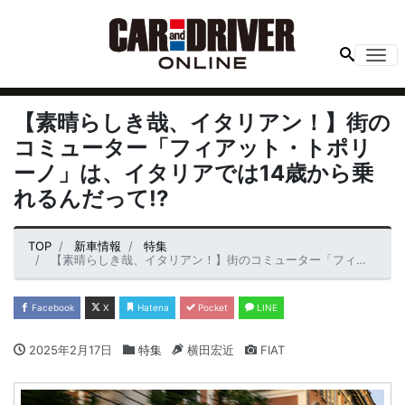
Me
【素晴らしき哉、イタリアン！】街の
コミューター「フィアット・トポリ
ーノ」は、イタリアでは14歳から乗
れるんだって!?
TOP
新車情報
特集
【素晴らしき哉、イタリアン！】街のコミューター「フィアット・トポリーノ」は、イタリアでは14歳から乗れるんだって!?
Facebook
X
Hatena
Pocket
LINE
2025年2月17日
特集
横田宏近
FIAT