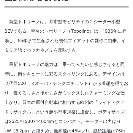
新型トポリーノは、都市型モビリティの２シーター小型
BEVである。車名のトポリーノ（Topolino）は、1936年に登
場し、55年まで生産された初代フィアットの愛称に由来。イ
タリア語でハツカネズミを意味する。
最新トポリーノの魅力は、乗ってみたいと感じさせると同
時に、街をキュートに彩るスタイリングにある。デザインは
２代目500（ヌオーバ・チンクエチェント）から着想を得てお
り、愛くるしさと懐かしさがミックスしたチャーミングな仕
上がり。日本の原付自動車に相当する欧州の「ライト・クア
ドリサイクル」という超小型車規格に適合し、ボディサイズ
は2525×1530×1400mmとコンパクト。モーター出力は６
kW（8.2ps）と控えめ、最高速は45㎞／h、航続距離は75㎞