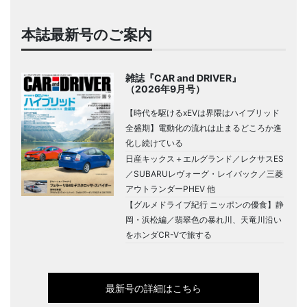
本誌最新号のご案内
雑誌『CAR and DRIVER』
（2026年9月号）
【時代を駆けるxEVは界隈はハイブリッド
全盛期】電動化の流れは止まるどころか進
化し続けている
日産キックス＋エルグランド／レクサスES
／SUBARUレヴォーグ・レイバック／三菱
アウトランダーPHEV 他
【グルメドライブ紀行 ニッポンの優食】静
岡・浜松編／翡翠色の暴れ川、天竜川沿い
をホンダCR-Vで旅する
最新号の詳細はこちら