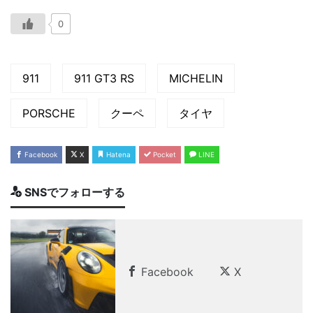
0
911
911 GT3 RS
MICHELIN
PORSCHE
クーペ
タイヤ
Facebook
X
Hatena
Pocket
LINE
SNSでフォローする
Facebook
X