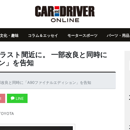
文化・趣味
コラム＆エッセイ
モータースポーツ
パーツ・用品
がラスト間近に。 一部改良と同時に
ン」を告知
部改良と同時に「A90ファイナルエディション」を告知
t
LINE
OYOTA