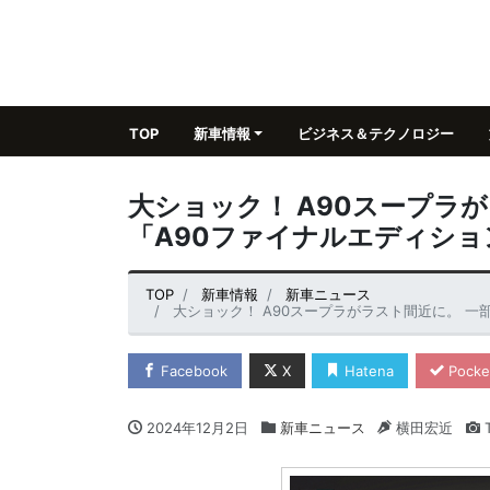
TOP
新車情報
ビジネス＆テクノロジー
大ショック！ A90スープラ
「A90ファイナルエディショ
TOP
新車情報
新車ニュース
大ショック！ A90スープラがラスト間近に。 一
Facebook
X
Hatena
Pocke
2024年12月2日
新車ニュース
横田宏近
T