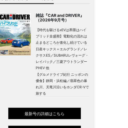
雑誌『CAR and DRIVER』
（2026年9月号）
【時代を駆けるxEVは界隈はハイ
ブリッド全盛期】電動化の流れは
止まるどころか進化し続けている
日産キックス＋エルグランド／レ
クサスES／SUBARUレヴォーグ・
レイバック／三菱アウトランダー
PHEV 他
【グルメドライブ紀行 ニッポンの
優食】静岡・浜松編／翡翠色の暴
れ川、天竜川沿いをホンダCR-Vで
旅する
最新号の詳細はこちら