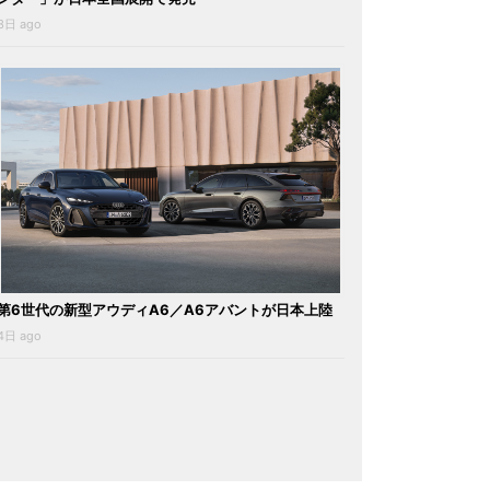
3日 ago
第6世代の新型アウディA6／A6アバントが日本上陸
4日 ago