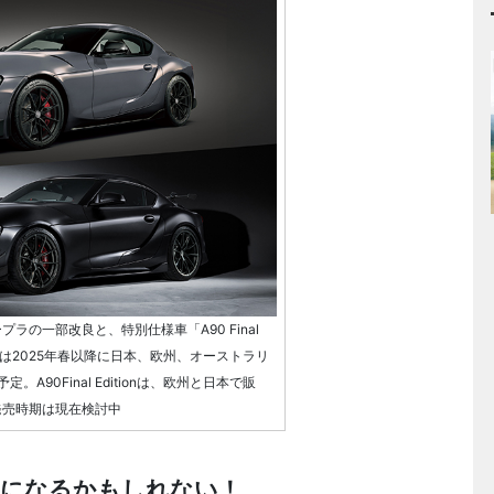
、スープラの一部改良と、特別仕様車「A90 Final
デルは2025年春以降に日本、欧州、オーストラリ
A90Final Editionは、欧州と日本で販
発売時期は現在検討中
ツになるかもしれない！