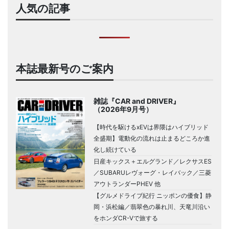
人気の記事
本誌最新号のご案内
雑誌『CAR and DRIVER』
（2026年9月号）
【時代を駆けるxEVは界隈はハイブリッド
全盛期】電動化の流れは止まるどころか進
化し続けている
日産キックス＋エルグランド／レクサスES
／SUBARUレヴォーグ・レイバック／三菱
アウトランダーPHEV 他
【グルメドライブ紀行 ニッポンの優食】静
岡・浜松編／翡翠色の暴れ川、天竜川沿い
をホンダCR-Vで旅する