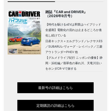
雑誌『CAR and DRIVER』
（2026年9月号）
【時代を駆けるxEVは界隈はハイブリッド
全盛期】電動化の流れは止まるどころか進
化し続けている
日産キックス＋エルグランド／レクサスES
／SUBARUレヴォーグ・レイバック／三菱
アウトランダーPHEV 他
【グルメドライブ紀行 ニッポンの優食】静
岡・浜松編／翡翠色の暴れ川、天竜川沿い
をホンダCR-Vで旅する
最新号の詳細はこちら
定期購読の詳細はこちら