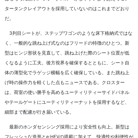
タータンクレイアウトを採用していないのはこれまでどおり
だ。
3列目シートが、ステップワゴンのような床下格納式ではな
く、一般的な跳ね上げ式なのはフリードの特徴のひとつ。新
型はヒンジ形状を見直して、跳ね上げた際のシート位置が低
くなるように工夫。後方視界を確保するとともに、シート自
体の薄型化でラゲッジ横幅を広く確保している。また跳ね上
げ時の操作力を軽くした点もニュースである。クロスター
は、荷室の使い勝手を高めるユーティリティーサイドパネル
やテールゲートにユーティリティーナットを採用するなど、
細部まで配慮が行き届いている。
最新のホンダセンシング採用により安全性も向上。新型は
フレッシュな造形とe:HEVの搭載に加えて、快適性や利便性が