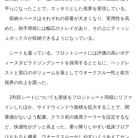
平らになったことで、スッキリとした視界を実現している。
収納スペースはそれぞれの容量が大きくなり、実用性を高
めた。助手席前には幅広のトレイがあり、その上にティッシ
ュボックスが収納できるようになっている。
シートも凝っている。フロントシートには評価の高いボデ
ィースタビライジングシートを採用するとともに、ヘッドレ
ストと肩口のボリュームを落としてウオークスルー性と前方
視界の向上を図った。
2列目シートについても形状をフロントシート同様にリファ
インしたほか、サイドウィンドウ面積を拡大することで、閉
塞感がないよう配慮。クラス初の後席クーラーを設定するな
ど、快適性がグッと高まった。乗り降りしやすい低床フロア
はもちろん継承。ウオークスルーがしやすいようあえてセン