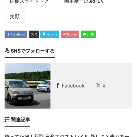
両側スライドドア
岡本幸一郎.e:HEV
笑顔
Facebook
X
Hatena
Pocket
LINE
SNSでフォローする
Facebook
X
関連記事
待ってたぞ！新型 日産エクストレイル 新しさと走りを一