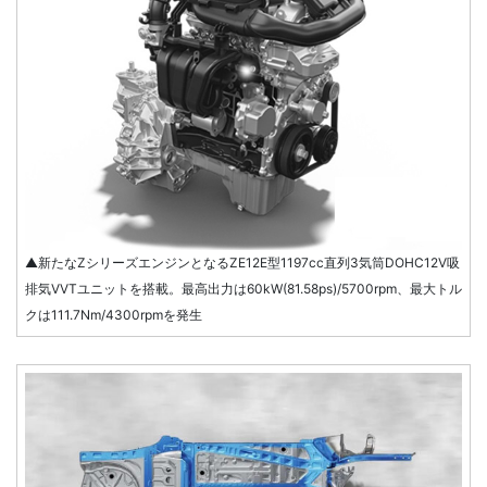
▲新たなZシリーズエンジンとなるZE12E型1197cc直列3気筒DOHC12V吸
排気VVTユニットを搭載。最高出力は60kW(81.58ps)/5700rpm、最大トル
クは111.7Nm/4300rpmを発生