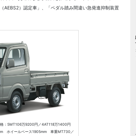
（AEBS2）認定車」、「ペダル踏み間違い急発進抑制装置
：5MT106万9200円／4AT118万1400円
5mm ホイールベース1905mm 車重MT730／