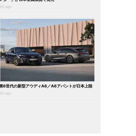
3日 ago
第6世代の新型アウディA6／A6アバントが日本上陸
3日 ago