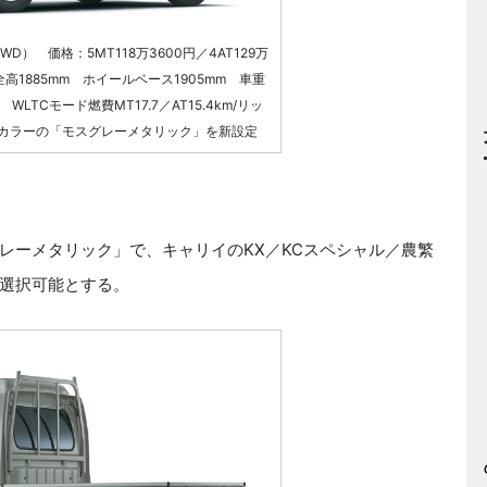
） 価格：5MT118万3600円／4AT129万
×全高1885mm ホイールベース1905mm 車重
 WLTCモード燃費MT17.7／AT15.4km/リッ
カラーの「モスグレーメタリック」を新設定
ーメタリック」で、キャリイのKX／KCスペシャル／農繁
選択可能とする。