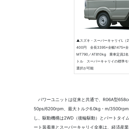
▲スズキ・スーパーキャリイL（2WD
400円 全長3395×全幅1475×
MT790／AT810kg 乗車定員2名
トル スーパーキャリイの標準モ
選択が可能
パワーユニットは従来と共通で、R06A型658cc
50ps/6200rpm、最大トルク6.0kg・m/35
し、駆動機構は2WD（後輪駆動）とパートタイ
ート装着車とスーパーキャリイ全車は、経済産業