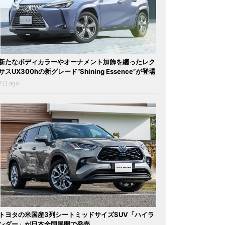
新たなボディカラーやオーナメント加飾を纏ったレク
サスUX300hの新グレード“Shining Essence”が登場
2日 ago
トヨタの米国産3列シートミッドサイズSUV「ハイラ
ンダー」が日本全国展開で発売