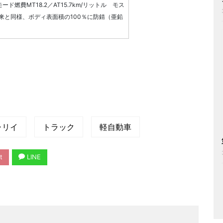
モード燃費MT18.2／AT15.7km/リットル モス
来と同様、ボディ表面積の100％に防錆（亜鉛
ャリイ
トラック
軽自動車
t
LINE