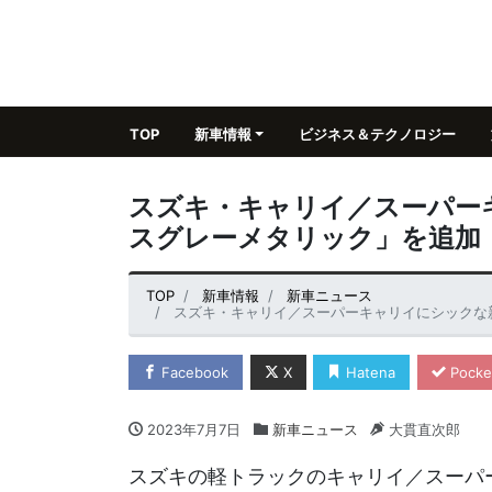
TOP
新車情報
ビジネス＆テクノロジー
スズキ・キャリイ／スーパー
スグレーメタリック」を追加
TOP
新車情報
新車ニュース
スズキ・キャリイ／スーパーキャリイにシックな
Facebook
X
Hatena
Pocke
2023年7月7日
新車ニュース
大貫直次郎
スズキの軽トラックのキャリイ／スーパ