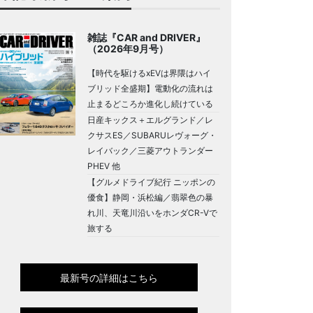
雑誌『CAR and DRIVER』
（2026年9月号）
【時代を駆けるxEVは界隈はハイ
ブリッド全盛期】電動化の流れは
止まるどころか進化し続けている
日産キックス＋エルグランド／レ
クサスES／SUBARUレヴォーグ・
レイバック／三菱アウトランダー
PHEV 他
【グルメドライブ紀行 ニッポンの
優食】静岡・浜松編／翡翠色の暴
れ川、天竜川沿いをホンダCR-Vで
旅する
最新号の詳細はこちら