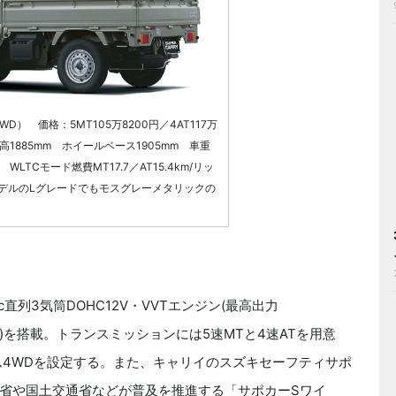
） 価格：5MT105万8200円／4AT117万
全高1885mm ホイールベース1905mm 車重
 WLTCモード燃費MT17.7／AT15.4km/リッ
デルのLグレードでもモスグレーメタリックの
直列3気筒DOHC12V・VVTエンジン(最高出力
00rpm)を搭載。トランスミッションには5速MTと4速ATを用意
ム4WDを設定する。また、キャリイのスズキセーフティサポ
省や国土交通省などが普及を推進する「サポカーSワイ