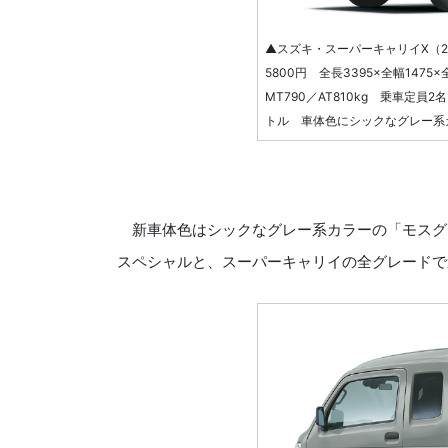
▲スズキ・スーパーキャリイX（2WD
5800円 全長3395×全幅1475
MT790／AT810kg 乗車定員2名
トル 車体色にシックなグレー系
新車体色はシックなグレー系カラーの「モスグレ
スペシャルと、スーパーキャリイの全グレードで