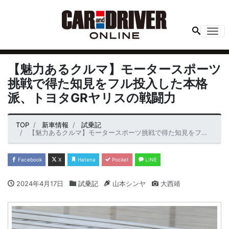
Me
【魅力あるクルマ】モータースポーツ
挑戦で得た知見をフル投入した本格
派、トヨタGRヤリスの戦闘力
TOP
新車情報
試乗記
【魅力あるクルマ】モータースポーツ挑戦で得た知見をフル投入した本格派、トヨタGRヤリスの戦闘力
Facebook
X
Hatena
Pocket
LINE
2024年4月17日
試乗記
山本シンヤ
大西靖