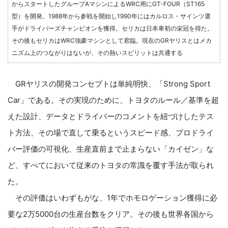
からスタートしたグループAマシンによるWRC用にGT-FOUR（ST165
型）を開発。1988年から参戦を開始し1990年にはカルロス・サインツ選
手がドライバーズチャンピオンを獲得。セリカは日本車初の栄冠を得た。
その後もセリカはWRC強豪マシンとして君臨。現在のGRヤリスとはメカ
ニズム上のつながりはないが、その熱いスピリットは共通する
GRヤリスの開発コンセプトは単純明快、「Strong Sport
Car」である。その実現のために、トヨタのルール／基準を超
えた設計、データとドライバーのコメントを紐づけしたテス
ト方法、その場で直して乗るというスピード感、プロドライ
バー評価の可視化、生産直前まで止まらない「カイゼン」な
ど、すべてにおいて従来のトヨタの常識を覆す手法が取られ
た。
その評価はいわずもがな、1年でホモロゲーション獲得に必
要な2万5000台の生産台数をクリア。その後も世界各国から