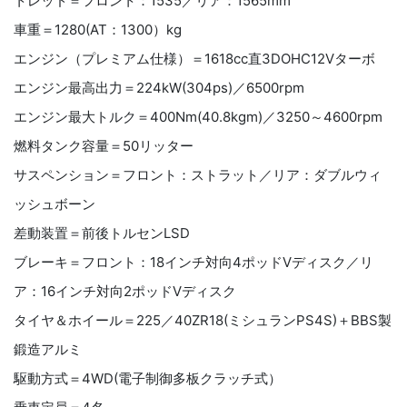
トレッド＝フロント：1535／リア：1565mm
車重＝1280(AT：1300）kg
エンジン（プレミアム仕様）＝1618cc直3DOHC12Vターボ
エンジン最高出力＝224kW(304ps)／6500rpm
エンジン最大トルク＝400Nm(40.8kgm)／3250～4600rpm
燃料タンク容量＝50リッター
サスペンション＝フロント：ストラット／リア：ダブルウィ
ッシュボーン
差動装置＝前後トルセンLSD
ブレーキ＝フロント：18インチ対向4ポッドVディスク／リ
ア：16インチ対向2ポッドVディスク
タイヤ＆ホイール＝225／40ZR18(ミシュランPS4S)＋BBS製
鍛造アルミ
駆動方式＝4WD(電子制御多板クラッチ式）