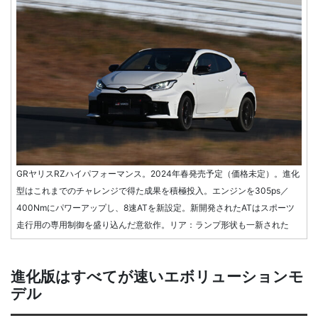
GRヤリスRZハイパフォーマンス。2024年春発売予定（価格未定）。進化
型はこれまでのチャレンジで得た成果を積極投入。エンジンを305ps／
400Nmにパワーアップし、8速ATを新設定。新開発されたATはスポーツ
走行用の専用制御を盛り込んだ意欲作。リア：ランプ形状も一新された
進化版はすべてが速いエボリューションモ
デル