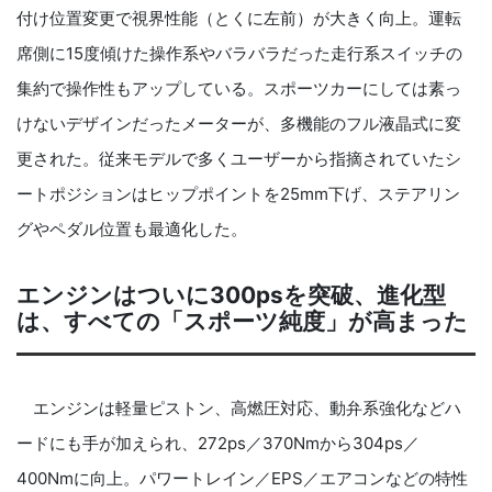
付け位置変更で視界性能（とくに左前）が大きく向上。運転
席側に15度傾けた操作系やバラバラだった走行系スイッチの
集約で操作性もアップしている。スポーツカーにしては素っ
けないデザインだったメーターが、多機能のフル液晶式に変
更された。従来モデルで多くユーザーから指摘されていたシ
ートポジションはヒップポイントを25mm下げ、ステアリン
グやペダル位置も最適化した。
エンジンはついに300psを突破、進化型
は、すべての「スポーツ純度」が高まった
エンジンは軽量ピストン、高燃圧対応、動弁系強化などハ
ードにも手が加えられ、272ps／370Nmから304ps／
400Nmに向上。パワートレイン／EPS／エアコンなどの特性