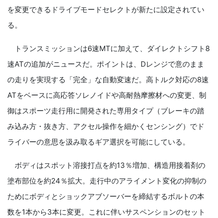
を変更できるドライブモードセレクトが新たに設定されてい
る。
トランスミッションは6速MTに加えて、ダイレクトシフト8
速ATの追加がニュースだ。ポイントは、Dレンジで意のまま
の走りを実現する「完全」な自動変速だ。高トルク対応の8速
ATをベースに高応答ソレノイドや高耐熱摩擦材への変更、制
御はスポーツ走行用に開発された専用タイプ（ブレーキの踏
み込み方・抜き方、アクセル操作を細かくセンシング）でド
ライバーの意思を汲み取るギア選択を可能にしている。
ボディはスポット溶接打点を約13％増加、構造用接着剤の
塗布部位を約24％拡大。走行中のアライメント変化の抑制の
ためにボディとショックアブソーバーを締結するボルトの本
数を1本から3本に変更。これに伴いサスペンションのセット