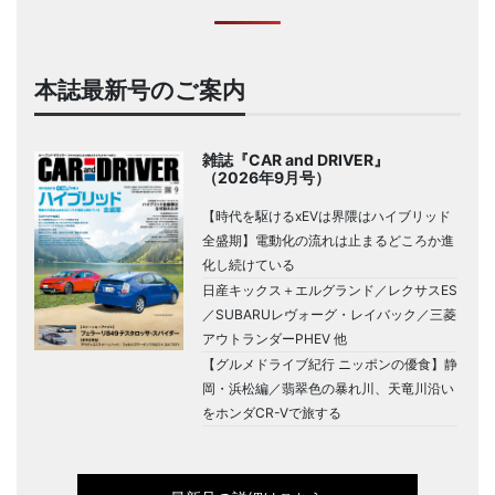
本誌最新号のご案内
雑誌『CAR and DRIVER』
（2026年9月号）
【時代を駆けるxEVは界隈はハイブリッド
全盛期】電動化の流れは止まるどころか進
化し続けている
日産キックス＋エルグランド／レクサスES
／SUBARUレヴォーグ・レイバック／三菱
アウトランダーPHEV 他
【グルメドライブ紀行 ニッポンの優食】静
岡・浜松編／翡翠色の暴れ川、天竜川沿い
をホンダCR-Vで旅する