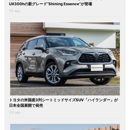
UX300hの新グレード“Shining Essence”が登場
1日 ago
トヨタの米国産3列シートミッドサイズSUV「ハイランダー」が
日本全国展開で発売
2日 ago