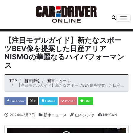
Me
【注目モデルガイド】新たなスポー
ツBEV像を提案した日産アリア
NISMOの華麗なるハイパフォーマン
ス
TOP
新車情報
新車ニュース
【注目モデルガイド】新たなスポーツBEV像を提案した日産アリアNISMOの華麗なるハイパフォーマンス
Facebook
X
Hatena
Pocket
LINE
2024年3月7日
新車ニュース
山本シンヤ
NISSAN