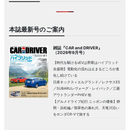
本誌最新号のご案内
雑誌『CAR and DRIVER』
（2026年9月号）
【時代を駆けるxEVは界隈はハイブリッド
全盛期】電動化の流れは止まるどころか進
化し続けている
日産キックス＋エルグランド／レクサスES
／SUBARUレヴォーグ・レイバック／三菱
アウトランダーPHEV 他
【グルメドライブ紀行 ニッポンの優食】静
岡・浜松編／翡翠色の暴れ川、天竜川沿い
をホンダCR-Vで旅する