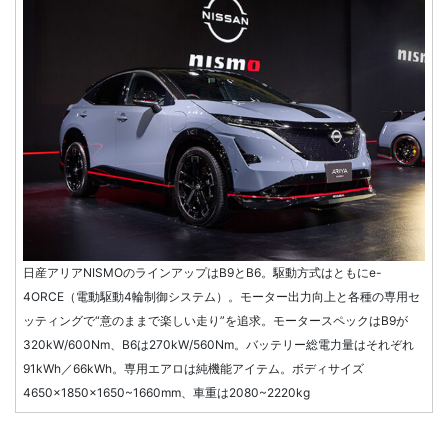
日産アリアNISMOのラインアップはB9とB6。駆動方式はともにe-
4ORCE（電動駆動4輪制御システム）。モーター出力向上と各種の専用セ
ッティングで“意のままで楽しい走り”を追求。モータースペックはB9が
320kW/600Nm、B6は270kW/560Nm。バッテリー総電力量はそれぞれ
91kWh／66kWh。専用エアロは純機能アイテム。ボディサイズ
4650×1850×1650~1660mm、車重は2080~2220kg