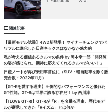
Facebook
X
関連記事
【最新モデル試乗】4WD新登場！ マイナーチェンジでパ
ワフルに進化した日産キックスはなかなか魅力的
私が考える価値あるクルマの条件 by 岡本幸一郎「開発陣
の姿が感じられ、期待に応えてくれるクルマがいい！」
日産ノートが再び乗用車首位に（SUV・軽自動車を除く販
売台数・2022年11月）
【GT-Rを愛する理由】圧倒的なパフォーマンスと優れた
GT性能。GT-Rは世界に誇る存在だ！ by 西川淳
【I LOVE GT-R!】GT-Rが「R」を名乗る理由。歴代モデ
ルが継承してきた「Rイズム」とは何か