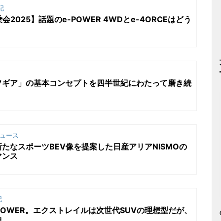
記
試乗会2025】話題のe-POWER 4WDとe-4ORCEはどう
フギア」の基本コンセプトを四半世紀にわたって磨き続
ュース
たなスポーツBEV像を提案した日産アリアNISMOの
マンス
記
POWER。エクストレイルは次世代SUVの理想型だが、
中…