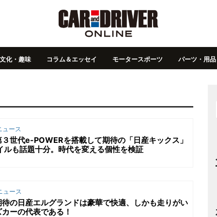
文化・趣味
コラム＆エッセイ
モータースポーツ
パーツ・用品
ニュース
３世代e-POWERを搭載して期待の「日産キックス」
イルも話題十分。時代を変える個性を検証
ニュース
期待の日産エルグランドは豪華で快適、しかも走りがい
ズカーの代表である！