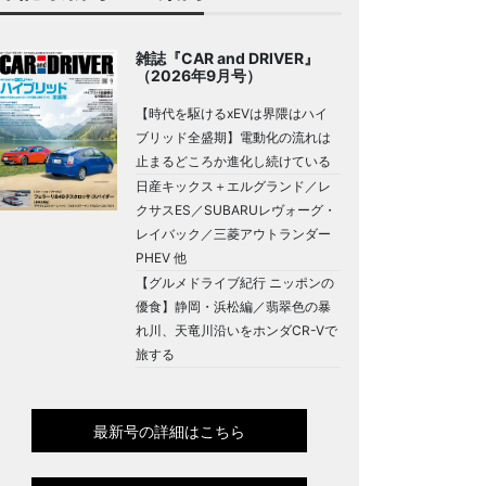
雑誌『CAR and DRIVER』
（2026年9月号）
【時代を駆けるxEVは界隈はハイ
ブリッド全盛期】電動化の流れは
止まるどころか進化し続けている
日産キックス＋エルグランド／レ
クサスES／SUBARUレヴォーグ・
レイバック／三菱アウトランダー
PHEV 他
【グルメドライブ紀行 ニッポンの
優食】静岡・浜松編／翡翠色の暴
れ川、天竜川沿いをホンダCR-Vで
旅する
最新号の詳細はこちら