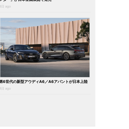
3日 ago
第6世代の新型アウディA6／A6アバントが日本上陸
4日 ago