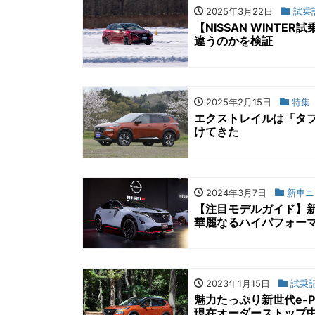
2025年3月22日
試乗
【NISSAN WINTER
違うのかを検証
2025年2月15日
特集
エクストレイルは「タ
けてきた
2024年3月7日
新車ニ
【注目モデルガイド】新
華麗なるハイパフォー
2023年1月15日
試乗
魅力たっぷり新世代e-
現在オーダーストップ