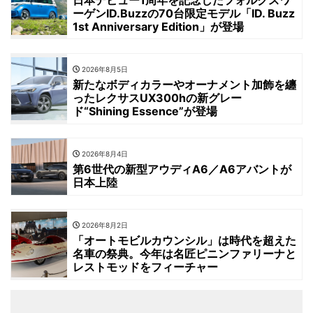
ーゲンID.Buzzの70台限定モデル「ID. Buzz
1st Anniversary Edition」が登場
2026年8月5日
新たなボディカラーやオーナメント加飾を纏
ったレクサスUX300hの新グレー
ド“Shining Essence”が登場
2026年8月4日
第6世代の新型アウディA6／A6アバントが
日本上陸
2026年8月2日
「オートモビルカウンシル」は時代を超えた
名車の祭典。今年は名匠ピニンファリーナと
レストモッドをフィーチャー