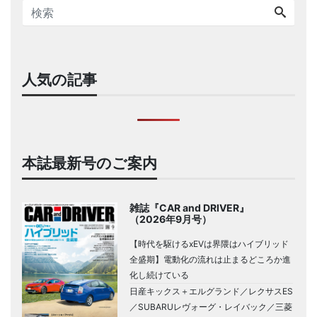
人気の記事
本誌最新号のご案内
雑誌『CAR and DRIVER』
（2026年9月号）
【時代を駆けるxEVは界隈はハイブリッド
全盛期】電動化の流れは止まるどころか進
化し続けている
日産キックス＋エルグランド／レクサスES
／SUBARUレヴォーグ・レイバック／三菱