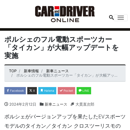
Me
ポルシェのフル電動スポーツカー
「タイカン」が大幅アップデートを
実施
TOP
新車情報
新車ニュース
ポルシェのフル電動スポーツカー「タイカン」が大幅アップデートを実施
Facebook
X
Hatena
Pocket
LINE
2024年2月12日
新車ニュース
大貫直次郎
ポルシェがバージョンアップを果たしたEVスポーツ
モデルのタイカン／タイカン クロスツーリスモの