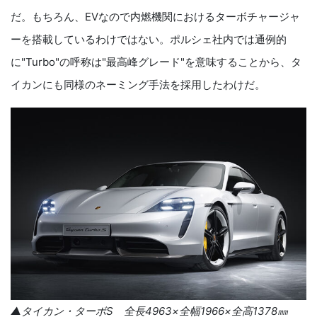
だ。もちろん、EVなので内燃機関におけるターボチャージャ
ーを搭載しているわけではない。ポルシェ社内では通例的
に"Turbo"の呼称は"最高峰グレード"を意味することから、タ
イカンにも同様のネーミング手法を採用したわけだ。
▲タイカン・ターボ
S
全長
4963
×全幅
1966
×全高
1378
㎜