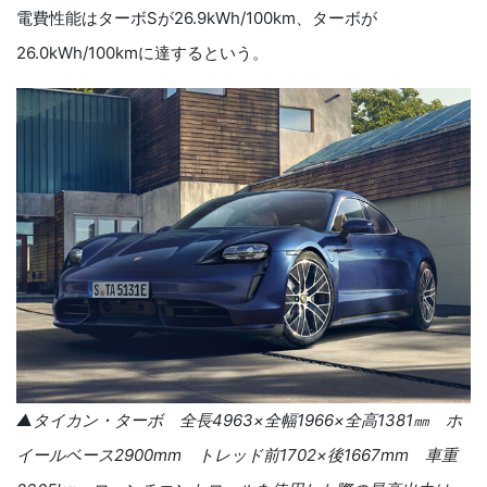
電費性能はターボSが26.9kWh/100km、ターボが
26.0kWh/100kmに達するという。
▲
タ
イカン・ターボ 全長
4963
×全幅
1966
×全高
1381
㎜ ホ
イールベース
2900mm
トレッド前
1702
×後
1667mm
車重