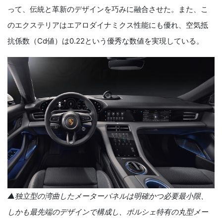
って、伝統と革新のデザインを巧みに融合させた。また、こ
のエクステリアはエアロダイナミクス性能にも優れ、空気抵
抗係数（Cd値）は0.22という優秀な数値を実現している。
▲独立型の湾曲したメーターパネルは明確かつ必要最小限、
しかも最先端のデザインで構成し、ポルシェ特有の丸型メー