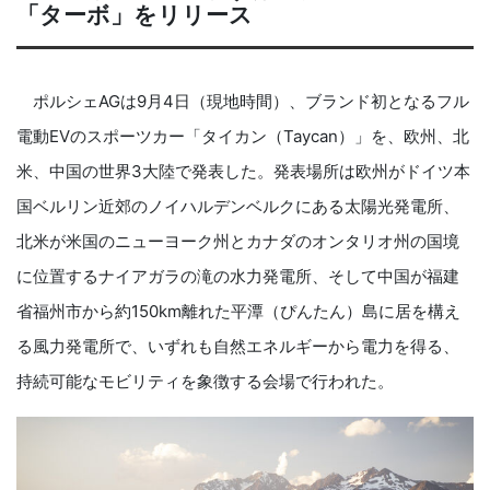
「ターボ」をリリース
ポルシェAGは9月4日（現地時間）、ブランド初となるフル
電動EVのスポーツカー「タイカン（Taycan）」を、欧州、北
米、中国の世界3大陸で発表した。発表場所は欧州がドイツ本
国ベルリン近郊のノイハルデンベルクにある太陽光発電所、
北米が米国のニューヨーク州とカナダのオンタリオ州の国境
に位置するナイアガラの滝の水力発電所、そして中国が福建
省福州市から約150km離れた平潭（ぴんたん）島に居を構え
る風力発電所で、いずれも自然エネルギーから電力を得る、
持続可能なモビリティを象徴する会場で行われた。