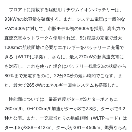
フロア下に搭載する駆動用リチウムイオンバッテリーは、
93kWhの総容量を確保する。また、システム電圧は一般的な
EVの400Vに対して、市販モデル初の800Vを採用。高出力の
直流充電ネットワークを使用すれば、5分程度の充電で最大
100kmの航続距離に必要なエネルギーをバッテリーに充電で
きる（WLTPに準拠）。さらに、最大270kWの超高速充電に
も対応し、これを使った場合はバッテリー残量5％の状態から
80％まで充電するのに、22分30秒の短い時間でこなす。ま
た、最大で265kWのエネルギー回生システムも搭載した。
性能面については、最高速度がターボSとターボともに
260km/h、0→100km/h加速がターボSで2.8秒、ターボで3.2
秒と公表。また、一充電当たりの航続距離（WLTPモード）は
ターボSが388～412km、ターボが381～450km、燃費ならぬ