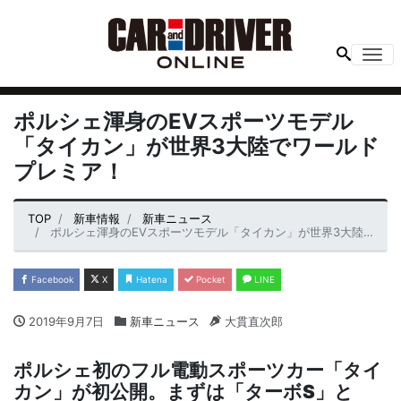
Me
ポルシェ渾身のEVスポーツモデル
「タイカン」が世界3大陸でワールド
プレミア！
TOP
新車情報
新車ニュース
ポルシェ渾身のEVスポーツモデル「タイカン」が世界3大陸でワールドプレミア！
Facebook
X
Hatena
Pocket
LINE
2019年9月7日
新車ニュース
大貫直次郎
ポルシェ初のフル電動スポーツカー「タイ
カン」が初公開。まずは「ターボS」と