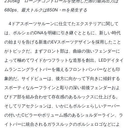
2305kg
ローンチコントロールを使用した際の最高出力は
680ps
、最大トルクは
850N
・
m
を発生する
4ドアスポーツサルーンに仕立てたエクステリアに関して
は、ポルシェのDNAを明確に引き継ぐとともに、新しい時代
の始まりを告げる新進のEVスポーツデザインを採用したこと
がトピックだ。まずフロント部は、曲線の強いフェンダーに
よって極めてワイドかつフラットな造形を創出。LEDデイタイ
ムランニングライトバーを備えるフロントバンパーなども印
象的だ。サイドビューは、後方に向かって下向きに傾斜する
スポーティなルーフラインと彫りの深い前後フェンダーおよ
びドア部を組み合わせて存在感のあるルックスに仕上げる。
そしてリアセクションは、いかにもポルシェらしいテーパー
の付いたCピラーやボリューム感のあるショルダーライン、ラ
イトバーに統合されるガラスルックのポルシェロゴなどによ