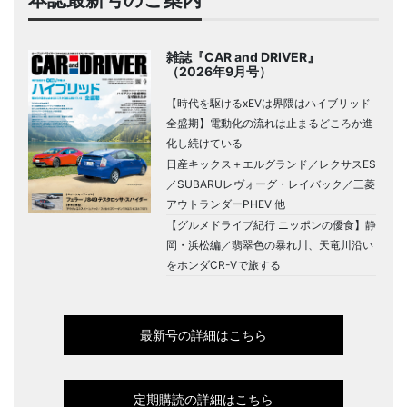
雑誌『CAR and DRIVER』
（2026年9月号）
【時代を駆けるxEVは界隈はハイブリッド
全盛期】電動化の流れは止まるどころか進
化し続けている
日産キックス＋エルグランド／レクサスES
／SUBARUレヴォーグ・レイバック／三菱
アウトランダーPHEV 他
【グルメドライブ紀行 ニッポンの優食】静
岡・浜松編／翡翠色の暴れ川、天竜川沿い
をホンダCR-Vで旅する
最新号の詳細はこちら
定期購読の詳細はこちら