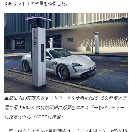
366リットルの容量を確保した。
▲高出力の直流充電ネットワークを使用すれば、
5
分程度の充
電で最大
100km
の航続距離に必要なエネルギーをバッテリー
に充電できる（
WLTP
に準拠）
気になるタイカンの車両価格は、ドイツ本国でターボSが18