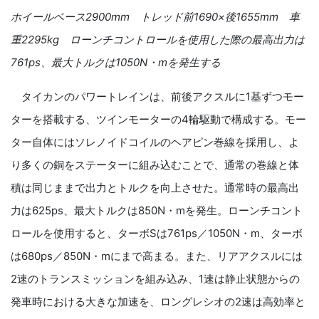
ホイールベース
2900mm
トレッド前
1690
×後
1655mm
車
重
2295kg
ローンチコントロールを使用した際の最高出力は
761ps
、最大トルクは
1050N
・
m
を発生する
タイカンのパワートレインは、前後アクスルに1基ずつモー
ターを搭載する、ツインモーターの4輪駆動で構成する。モー
ター自体にはソレノイドコイルのヘアピン巻線を採用し、よ
り多くの銅をステーターに組み込むことで、通常の巻線と体
積は同じままで出力とトルクを向上させた。通常時の最高出
力は625ps、最大トルクは850N・mを発生。ローンチコント
ロールを使用すると、ターボSは761ps／1050N・m、ターボ
は680ps／850N・mにまで高まる。また、リアアクスルには
2速のトランスミッションを組み込み、1速は静止状態からの
発車時における大きな加速を、ロングレシオの2速は高効率と