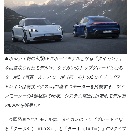
▲ポルシェ初の市販
EV
スポーツモデルとなる「タイカン」。
今回発表されたモデルは、タイカンのトップグレードとなる
ターボ
S
（写真・左）とターボ（同・右）の
2
タイプ。パワー
トレインは前後アクスルに
1
基ずつモーターを搭載する、ツイ
ンモーターの
4
輪駆動で構成。システム電圧には市販モデル初
の
800V
を採用した
今回発表されたモデルは、タイカンのトップグレードとな
る「ターボS（Turbo S）」と「ターボ（Turbo）」の2タイプ