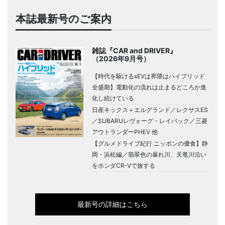
本誌最新号のご案内
雑誌『CAR and DRIVER』
（2026年9月号）
【時代を駆けるxEVは界隈はハイブリッド
全盛期】電動化の流れは止まるどころか進
化し続けている
日産キックス＋エルグランド／レクサスES
／SUBARUレヴォーグ・レイバック／三菱
アウトランダーPHEV 他
【グルメドライブ紀行 ニッポンの優食】静
岡・浜松編／翡翠色の暴れ川、天竜川沿い
をホンダCR-Vで旅する
最新号の詳細はこちら