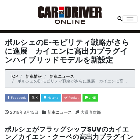
Me
ポルシェのE-モビリティ戦略がさら
に進展 カイエンに高出力プラグイ
ンハイブリッドモデルを新設定
TOP
新車情報
新車ニュース
ポルシェのE-モビリティ戦略がさらに進展 カイエンに高出力プラグインハイブリッドモデルを新設定
Facebook
X
Hatena
Pocket
LINE
2019年8月15日
新車ニュース
大貫直次郎
ポルシェがフラッグシップSUVのカイエ
ン／カイエン・クーペの高出力プラグイン