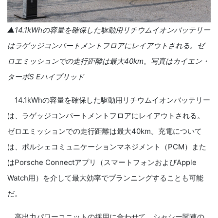
▲
14.1kWh
の容量を確保した駆動用リチウムイオンバッテリー
はラゲッジコンパートメントフロアにレイアウトされる。ゼ
ロエミッションでの走行距離は最大
40km
。写真
は
カイエン・
ターボ
S E
ハイブリッド
14.1kWhの容量を確保した駆動用リチウムイオンバッテリー
は、ラゲッジコンパートメントフロアにレイアウトされる。
ゼロエミッションでの走行距離は最大40km。充電について
は、ポルシェコミュニケーションマネジメント（PCM）また
はPorsche Connectアプリ（スマートフォンおよびApple
Watch用）を介して最大効率でプランニングすることも可能
だ。
高出力パワーユニットの採用に合わせて、シャシー関連の