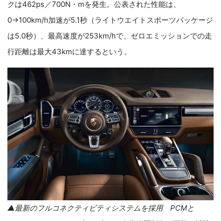
クは462ps／700N・mを発生。公表された性能は、
0→100km/h加速が5.1秒（ライトウエイトスポーツパッケージ
は5.0秒）、最高速度が253km/hで、ゼロエミッションでの走
行距離は最大43kmに達するという。
▲最新のフルコネクティビティシステムを採用 PCMと