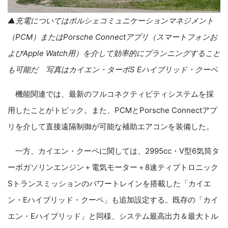
▲充電についてはポルシェコミュニケーションマネジメント
（PCM）またはPorsche Connectアプリ（スマートフォンお
よびApple Watch用）を介して効率的にプランニングすること
も可能だ 写真はカイエン・ターボS Eハイブリッド・クーペ
機能関連では、最新のフルコネクティビティシステムを採
用したことがトピック。また、PCMとPorsche Connectアプ
リを介して直接遠隔制御が可能な補助エアコンを装備した。
一方、カイエン・クーペに関しては、2995cc・V型6気筒タ
ーボガソリンエンジン＋電気モーター＋8速ティプトロニック
Sトランスミッションのパワートレインを搭載した「カイエ
ン・Eハイブリッド・クーペ」も追加設定する。既存の「カイ
エン・Eハイブリッド」と同様、システム最高出力＆最大トル