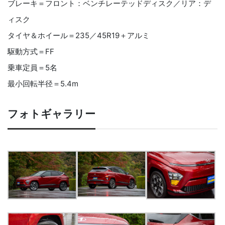
ブレーキ＝フロント：ベンチレーテッドディスク／リア：デ
ィスク
タイヤ＆ホイール＝235／45R19＋アルミ
駆動方式＝FF
乗車定員＝5名
最小回転半径＝5.4m
フォトギャラリー