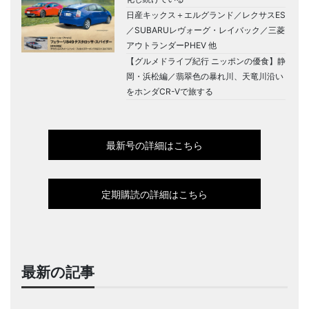
日産キックス＋エルグランド／レクサスES
／SUBARUレヴォーグ・レイバック／三菱
アウトランダーPHEV 他
【グルメドライブ紀行 ニッポンの優食】静
岡・浜松編／翡翠色の暴れ川、天竜川沿い
をホンダCR-Vで旅する
最新号の詳細はこちら
定期購読の詳細はこちら
最新の記事