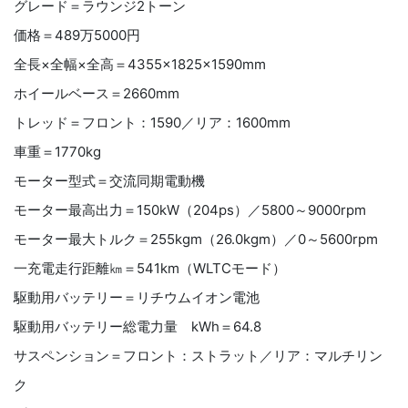
グレード＝ラウンジ2トーン
価格＝489万5000円
全長×全幅×全高＝4355×1825×1590mm
ホイールベース＝2660mm
トレッド＝フロント：1590／リア：1600mm
車重＝1770kg
モーター型式＝交流同期電動機
モーター最高出力＝150kW（204ps）／5800～9000rpm
モーター最大トルク＝255kgm（26.0kgm）／0～5600rpm
一充電走行距離㎞＝541km（WLTCモード）
駆動用バッテリー＝リチウムイオン電池
駆動用バッテリー総電力量 kWh＝64.8
サスペンション＝フロント：ストラット／リア：マルチリン
ク