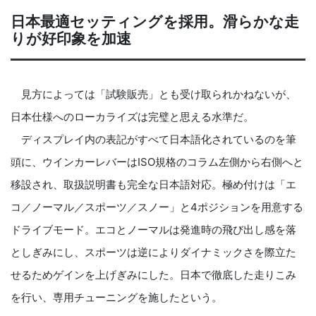
日本最適セッティングを採用。滑らかな走
りが好印象を加速
見方によっては「試験販売」とも受け取られかねないが、
日本仕様へのローカライズは完璧と思える水準だ。
ディスプレイ内の表記がすべて日本語化されているのを筆
頭に、ウインカーレバーはISO規格のコラム左側から右側へと
移設され、取扱説明書も完全な日本語対応。極め付けは「エ
コ／ノーマル／スポーツ／スノー」と4ポジションを用意する
ドライブモード。エコとノーマルは発進時の飛び出し感を落
としぎみにし、スポーツは逆によりダイナミックさを際立た
せるためゲインを上げぎみにした。日本で徹底した走りこみ
を行い、専用チューニングを施したという。