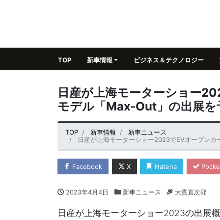
TOP
新車情報
ビジネス＆テクノロジー
日産が上海モーターショー20
モデル「Max-Out」の出展を
TOP
新車情報
新車ニュース
日産が上海モーターショー2023でEVオープンカ
Facebook
X
Hatena
Pocke
2023年4月4日
新車ニュース
大貫直次郎
日産が上海モーターショー2023の出展概要を