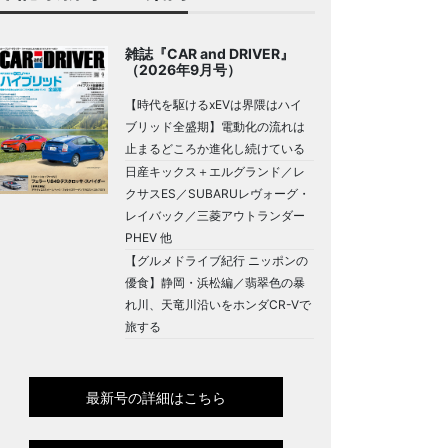
雑誌『CAR and DRIVER』
（2026年9月号）
【時代を駆けるxEVは界隈はハイ
ブリッド全盛期】電動化の流れは
止まるどころか進化し続けている
日産キックス＋エルグランド／レ
クサスES／SUBARUレヴォーグ・
レイバック／三菱アウトランダー
PHEV 他
【グルメドライブ紀行 ニッポンの
優食】静岡・浜松編／翡翠色の暴
れ川、天竜川沿いをホンダCR-Vで
旅する
最新号の詳細はこちら