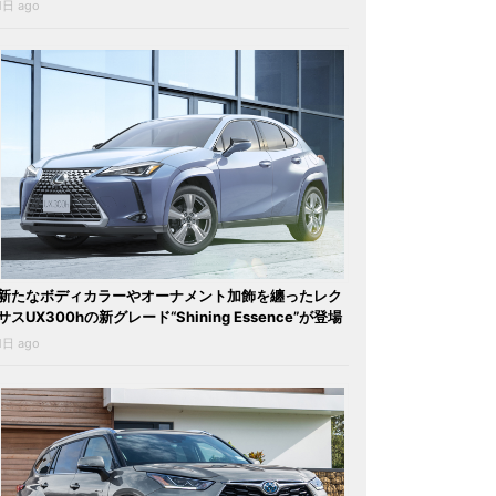
1日 ago
新たなボディカラーやオーナメント加飾を纏ったレク
サスUX300hの新グレード“Shining Essence”が登場
1日 ago