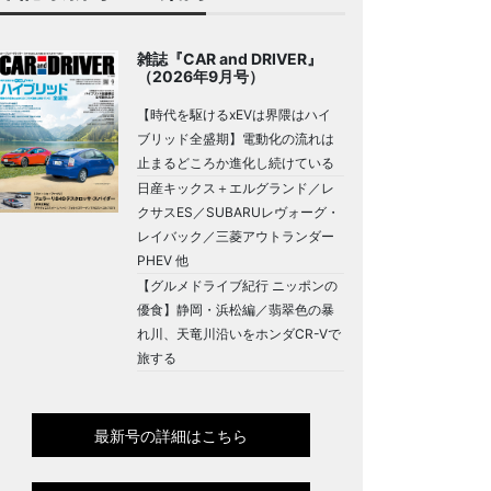
雑誌『CAR and DRIVER』
（2026年9月号）
【時代を駆けるxEVは界隈はハイ
ブリッド全盛期】電動化の流れは
止まるどころか進化し続けている
日産キックス＋エルグランド／レ
クサスES／SUBARUレヴォーグ・
レイバック／三菱アウトランダー
PHEV 他
【グルメドライブ紀行 ニッポンの
優食】静岡・浜松編／翡翠色の暴
れ川、天竜川沿いをホンダCR-Vで
旅する
最新号の詳細はこちら