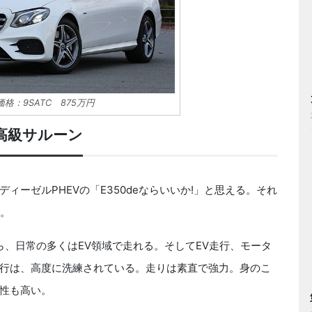
格：9SATC 875万円
高級サルーン
ーゼルPHEVの「E350deならいいか!」と思える。それ
る。
ら、日常の多くはEV領域で走れる。そしてEV走行、モータ
行は、高度に洗練されている。走りは素直で強力。身のこ
性も高い。