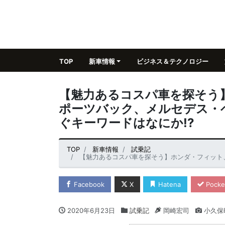
TOP
新車情報
ビジネス＆テクノロジー
【魅力あるコスパ車を探そう
ポーツバック、メルセデス・
ぐキーワードはなにか!?
TOP
新車情報
試乗記
【魅力あるコスパ車を探そう】ホンダ・フィット、アウディA1スポ
Facebook
X
Hatena
Pocke
2020年6月23日
試乗記
岡崎宏司
小久保