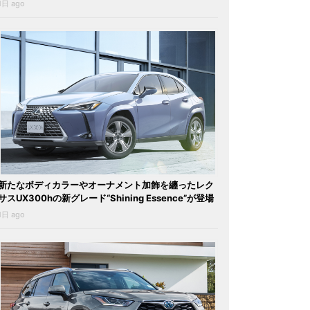
1日 ago
新たなボディカラーやオーナメント加飾を纏ったレク
サスUX300hの新グレード“Shining Essence”が登場
1日 ago