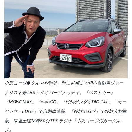
小沢コージ●クルマや時計、時に世相まで切る自動車ジャー
ナリスト兼TBSラジオパーソナリティ。『ベストカー』
『MONOMAX』『webCG』『日刊ゲンダイDIGITAL』「カー
センサーEDGE』で自動車連載、『時計BEGIN』で時計人物連
載。毎週土曜18時50分TBSラジオ『小沢コージのカーグル
メ』