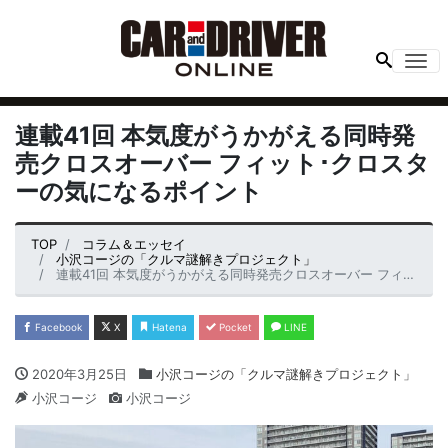
Me
連載41回 本気度がうかがえる同時発
売クロスオーバー フィット･クロスタ
ーの気になるポイント
TOP
コラム＆エッセイ
小沢コージの「クルマ謎解きプロジェクト」
連載41回 本気度がうかがえる同時発売クロスオーバー フィット･クロスターの気になるポイント
Facebook
X
Hatena
Pocket
LINE
2020年3月25日
小沢コージの「クルマ謎解きプロジェクト」
小沢コージ
小沢コージ