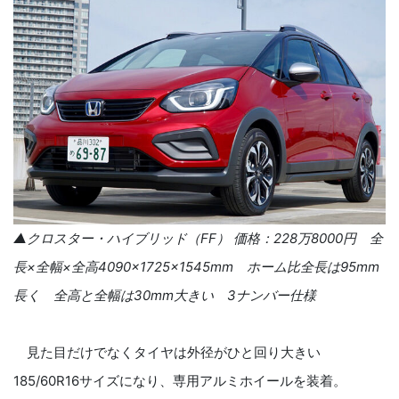
▲クロスター・ハイブリッド（FF） 価格：228万8000円 全
長×全幅×全高4090×1725×1545mm ホーム比全長は95mm
長く 全高と全幅は30mm大きい 3ナンバー仕様
見た目だけでなくタイヤは外径がひと回り大きい
185/60R16サイズになり、専用アルミホイールを装着。