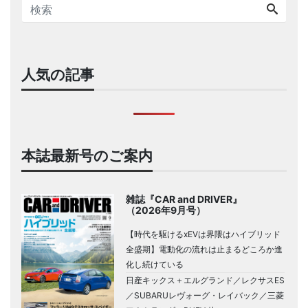
人気の記事
本誌最新号のご案内
雑誌『CAR and DRIVER』
（2026年9月号）
【時代を駆けるxEVは界隈はハイブリッド
全盛期】電動化の流れは止まるどころか進
化し続けている
日産キックス＋エルグランド／レクサスES
／SUBARUレヴォーグ・レイバック／三菱