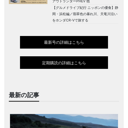
アウトランダーPHEV 他
【グルメドライブ紀行 ニッポンの優食】静
岡・浜松編／翡翠色の暴れ川、天竜川沿い
をホンダCR-Vで旅する
最新号の詳細はこちら
定期購読の詳細はこちら
最新の記事