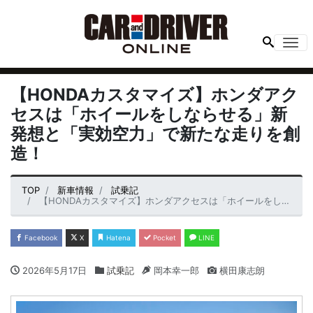
Me
【HONDAカスタマイズ】ホンダアク
セスは「ホイールをしならせる」新
発想と「実効空力」で新たな走りを創
造！
TOP
新車情報
試乗記
【HONDAカスタマイズ】ホンダアクセスは「ホイールをしならせる」新発想と「実効空力」で新たな走りを創造！
Facebook
X
Hatena
Pocket
LINE
2026年5月17日
試乗記
岡本幸一郎
横田康志朗