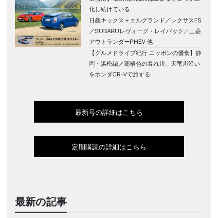
化し続けている
日産キックス＋エルグランド／レクサスES
／SUBARUレヴォーグ・レイバック／三菱
アウトランダーPHEV 他
【グルメドライブ紀行 ニッポンの優食】静
岡・浜松編／翡翠色の暴れ川、天竜川沿い
をホンダCR-Vで旅する
最新号の詳細はこちら
定期購読の詳細はこちら
最新の記事