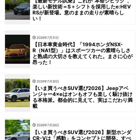
【最新モデル試乗】これが“本命シビック”、
楽しい新技術＝S＋シフトを採用したe:HEV
RSが新登場。意のままの走りが素晴らし
い！
2026年7月31日
【日本車黄金時代】「1994ホンダNSX-
R（NA1型）」はスポーツカーの素晴らしさ
と熟成の大切さを教えてくれた。まさに心が
昂った！
2026年7月30日
【いま買うべきSUV選び2026】Jeepアベ
ンジャー4×eはオンもオフも楽しく駆け抜け
る本格派。都会的に見えて、実はこだわり満
載
2026年7月26日
【いま買うべきSUV選び2026】新型ホンダ
CR-Vは「感動」をコンセプトに開発。すべ