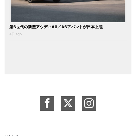
第6世代の新型アウディA6／A6アバントが日本上陸
4日 ago