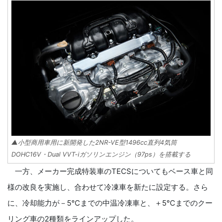
▲小型商用車用に新開発した2NR-VE型1496cc直列4気筒
DOHC16V・Dual VVT-iガソリンエンジン（97ps）を搭載する
一方、メーカー完成特装車のTECSについてもベース車と同
様の改良を実施し、合わせて冷凍車を新たに設定する。さら
に、冷却能力が－5℃までの中温冷凍車と、＋5℃までのクー
リング車の2種類をラインアップした。