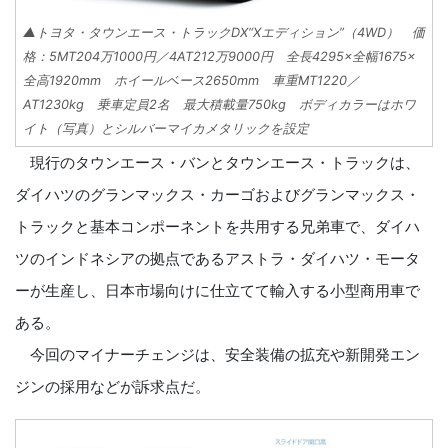
▲トヨタ・タウンエース・トラックDX“Xエディション”（4WD） 価
格：5MT204万1000円／4AT212万9000円 全長4295×全幅1675×
全高1920mm ホイールベース2650mm 車重MT1220／
AT1230kg 乗車定員2名 最大積載量750kg ボディカラーはホワ
イト（写真）とシルバーマイカメタリックを設定
現行のタウンエース・バンとタウンエース・トラックは、
ダイハツのグランマックス・カーゴおよびグランマックス・
トラックと基本コンポーネントを共用する兄弟車で、ダイハ
ツのインドネシアの拠点であるアストラ・ダイハツ・モータ
ーが生産し、日本市場向けに仕立てて輸入する小型商用車で
ある。
今回のマイナーチェンジは、安全装備の拡充や新開発エン
ジンの採用などが訴求点だ。