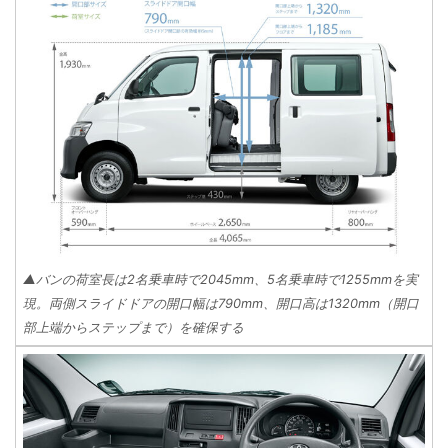
▲バンの荷室長は2名乗車時で2045mm、5名乗車時で1255mmを実
現。両側スライドドアの開口幅は790mm、開口高は1320mm（開口
部上端からステップまで）を確保する