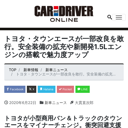
Me
トヨタ・タウンエースが一部改良を敢
行。安全装備の拡充や新開発1.5Lエン
ジンの搭載で魅力度アップ
TOP
新車情報
新車ニュース
トヨタ・タウンエースが一部改良を敢行。安全装備の拡充や新開発1.5Lエンジンの搭載で魅力度アップ
Facebook
X
Hatena
Pocket
LINE
2020年6月22日
新車ニュース
大貫直次郎
トヨタが小型商用バン＆トラックのタウン
エースをマイナーチェンジ。衝突回避支援