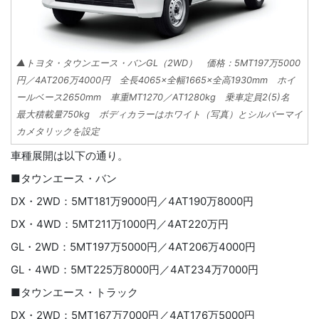
▲トヨタ・タウンエース・バンGL（2WD） 価格：5MT197万5000
円／4AT206万4000円 全長4065×全幅1665×全高1930mm ホイ
ールベース2650mm 車重MT1270／AT1280kg 乗車定員2(5)名
最大積載量750kg ボディカラーはホワイト（写真）とシルバーマイ
カメタリックを設定
車種展開は以下の通り。
■タウンエース・バン
DX・2WD：5MT181万9000円／4AT190万8000円
DX・4WD：5MT211万1000円／4AT220万円
GL・2WD：5MT197万5000円／4AT206万4000円
GL・4WD：5MT225万8000円／4AT234万7000円
■タウンエース・トラック
DX・2WD：5MT167万7000円／4AT176万5000円