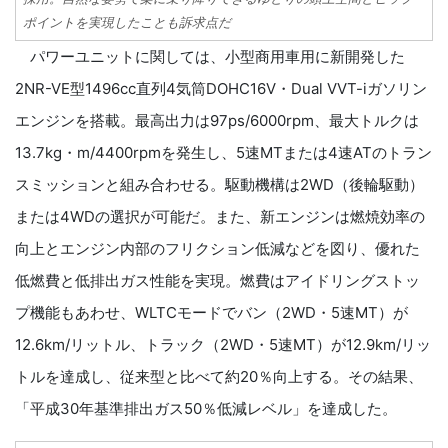
ポイントを実現したことも訴求点だ
パワーユニットに関しては、小型商用車用に新開発した
2NR-VE型1496cc直列4気筒DOHC16V・Dual VVT-iガソリン
エンジンを搭載。最高出力は97ps/6000rpm、最大トルクは
13.7kg・m/4400rpmを発生し、5速MTまたは4速ATのトラン
スミッションと組み合わせる。駆動機構は2WD（後輪駆動）
または4WDの選択が可能だ。また、新エンジンは燃焼効率の
向上とエンジン内部のフリクション低減などを図り、優れた
低燃費と低排出ガス性能を実現。燃費はアイドリングストッ
プ機能もあわせ、WLTCモードでバン（2WD・5速MT）が
12.6km/リットル、トラック（2WD・5速MT）が12.9km/リッ
トルを達成し、従来型と比べて約20％向上する。その結果、
「平成30年基準排出ガス50％低減レベル」を達成した。