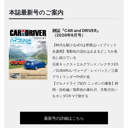
本誌最新号のご案内
雑誌『CAR and DRIVER』
（2026年9月号）
【時代を駆けるxEVは界隈はハイブリッド
全盛期】電動化の流れは止まるどころか進
化し続けている
日産キックス＋エルグランド／レクサスES
／SUBARUレヴォーグ・レイバック／三菱
アウトランダーPHEV 他
【グルメドライブ紀行 ニッポンの優食】静
岡・浜松編／翡翠色の暴れ川、天竜川沿い
をホンダCR-Vで旅する
最新号の詳細はこちら