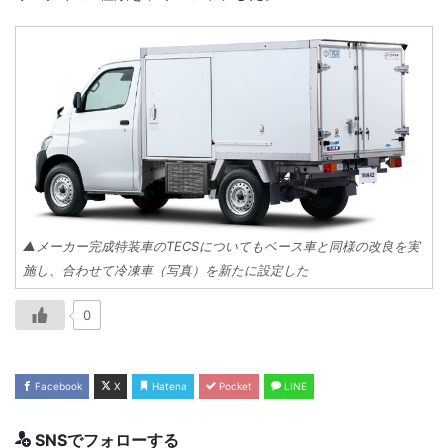
▲メーカー完成特装車のTECSについてもベース車と同様の改良を実
施し、合わせて冷凍車（写真）を新たに設定した
0
Facebook
X
Hatena
Pocket
LINE
SNSでフォローする