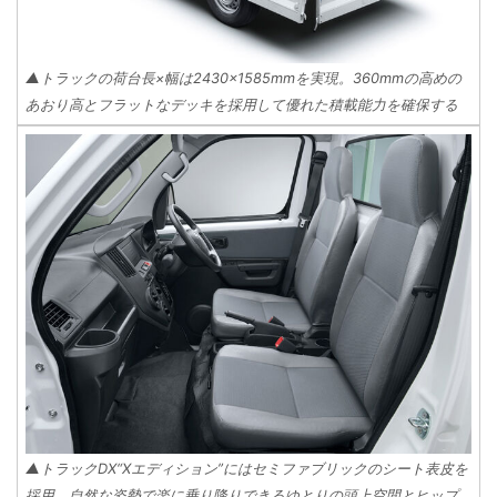
▲トラックの荷台長×幅は2430×1585mmを実現。360mmの高めの
あおり高とフラットなデッキを採用して優れた積載能力を確保する
▲トラックDX“Xエディション”にはセミファブリックのシート表皮を
採用。自然な姿勢で楽に乗り降りできるゆとりの頭上空間とヒップ