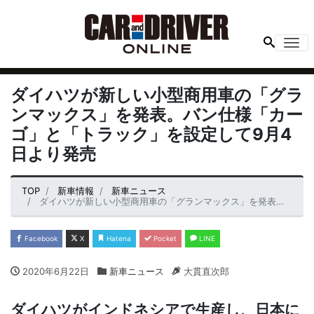
Me
ダイハツが新しい小型商用車の「グラ
ンマックス」を発表。バン仕様「カー
ゴ」と「トラック」を設定して9月4
日より発売
TOP
新車情報
新車ニュース
ダイハツが新しい小型商用車の「グランマックス」を発表。バン仕様「カーゴ」と「トラック」を設定して9月4日より発売
Facebook
X
Hatena
Pocket
LINE
2020年6月22日
新車ニュース
大貫直次郎
ダイハツがインドネシアで生産し、日本に