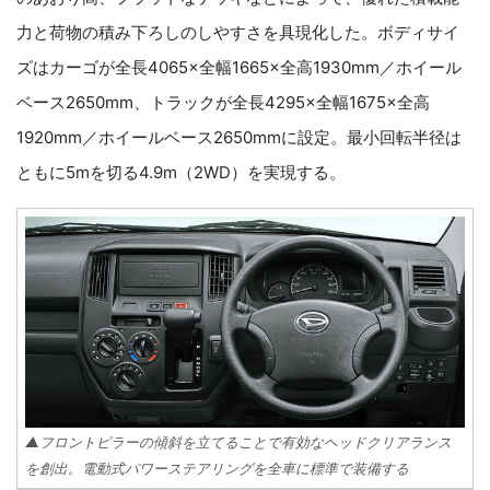
力と荷物の積み下ろしのしやすさを具現化した。ボディサイ
ズはカーゴが全長4065×全幅1665×全高1930mm／ホイール
ベース2650mm、トラックが全長4295×全幅1675×全高
1920mm／ホイールベース2650mmに設定。最小回転半径は
ともに5mを切る4.9m（2WD）を実現する。
▲フロントピラーの傾斜を立てることで有効なヘッドクリアランス
を創出。電動式パワーステアリングを全車に標準で装備する