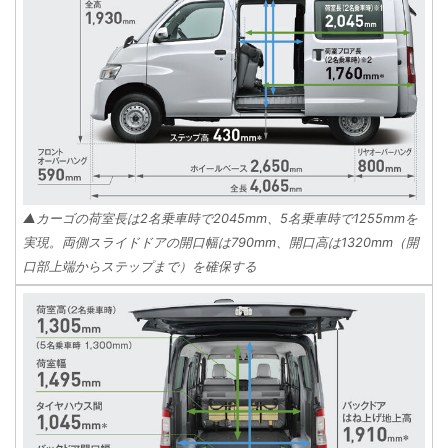
▲カーゴの荷室長は2名乗車時で2045mm、5名乗車時で1255mmを
実現。両側スライドドアの開口幅は790mm、開口高は1320mm（開
口部上端からステップまで）を確保する