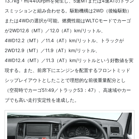
13.7kg・m/4400rpmを発生し、5速MTまたは4速ATのトラン
スミッションと組み合わせる。駆動機構は2WD（後輪駆動）
または4WDの選択が可能。燃費性能はWLTCモードでカーゴ
が2WD12.6（MT）／12.0（AT）km/リットル、
4WD12.2（MT）／11.4（AT）km/リットル、トラックが
2WD12.9（MT）／11.9（AT）km/リットル、
4WD12.4（MT）／11.3（AT）km/リットルという好数値を実
現する。また、前席下にエンジンを配置するフロントミッド
シップレイアウトとしたことで理想的な前後重量配分とし
（空荷時でカーゴ51:49／トラック53：47）、高速域やカー
ブでも高い走行安定性を達成した。