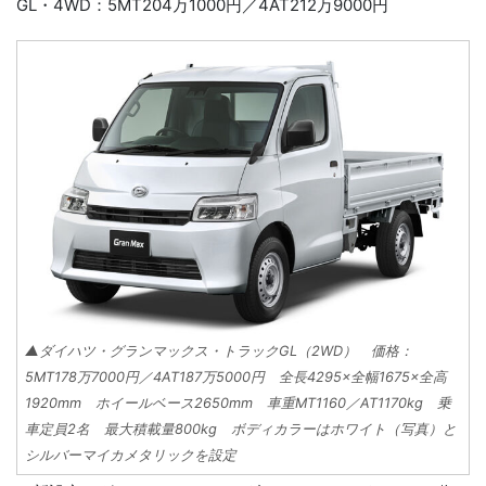
GL・4WD：5MT204万1000円／4AT212万9000円
▲ダイハツ・グランマックス・トラックGL（2WD） 価格：
5MT178万7000円／4AT187万5000円 全長4295×全幅1675×全高
1920mm ホイールベース2650mm 車重MT1160／AT1170kg 乗
車定員2名 最大積載量800kg ボディカラーはホワイト（写真）と
シルバーマイカメタリックを設定