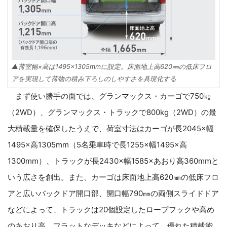
▲荷室幅×高は1495×1305mmに設定。床面地上高620㎜の低床フロ
アを実現して荷物の積み下ろしのしやすさを具現化する
まず使い勝手の面では、グランマックス・カーゴで750㎏
（2WD）、グランマックス・トラックで800kg（2WD）の最
大積載量を確保したうえで、荷室寸法はカーゴが長2045×幅
1495×高1305mm（5名乗車時で長1255×幅1495×高
1300mm）、トラックが長2430×幅1585×あおり高360mmと
いう広さを創出。また、カーゴは床面地上高620㎜の低床フロ
アと広いバックドア開口部、開口幅790㎜の両側スライドドア
などによって、トラックは20個設定したロープフックや高め
のあおり高、フラットなデッキなどによって、優れた積載能