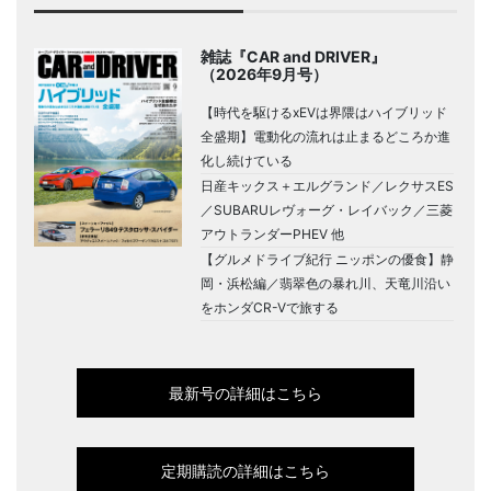
雑誌『CAR and DRIVER』
（2026年9月号）
【時代を駆けるxEVは界隈はハイブリッド
全盛期】電動化の流れは止まるどころか進
化し続けている
日産キックス＋エルグランド／レクサスES
／SUBARUレヴォーグ・レイバック／三菱
アウトランダーPHEV 他
【グルメドライブ紀行 ニッポンの優食】静
岡・浜松編／翡翠色の暴れ川、天竜川沿い
をホンダCR-Vで旅する
最新号の詳細はこちら
定期購読の詳細はこちら