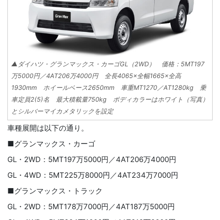
▲ダイハツ・グランマックス・カーゴGL（2WD） 価格：5MT197
万5000円／4AT206万4000円 全長4065×全幅1665×全高
1930mm ホイールベース2650mm 車重MT1270／AT1280kg 乗
車定員2(5)名 最大積載量750kg ボディカラーはホワイト（写真）
とシルバーマイカメタリックを設定
車種展開は以下の通り。
■グランマックス・カーゴ
GL・2WD：5MT197万5000円／4AT206万4000円
GL・4WD：5MT225万8000円／4AT234万7000円
■グランマックス・トラック
GL・2WD：5MT178万7000円／4AT187万5000円