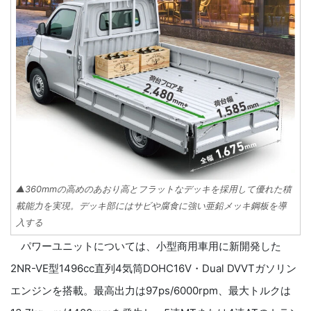
▲360mmの高めのあおり高とフラットなデッキを採用して優れた積
載能力を実現。デッキ部にはサビや腐食に強い亜鉛メッキ鋼板を導
入する
パワーユニットについては、小型商用車用に新開発した
2NR-VE型1496cc直列4気筒DOHC16V・Dual DVVTガソリン
エンジンを搭載。最高出力は97ps/6000rpm、最大トルクは