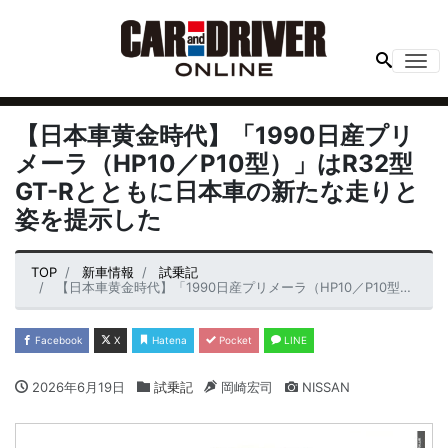
Me
【日本車黄金時代】「1990日産プリ
メーラ（HP10／P10型）」はR32型
GT-Rとともに日本車の新たな走りと
姿を提示した
TOP
新車情報
試乗記
【日本車黄金時代】「1990日産プリメーラ（HP10／P10型）」はR32型GT-Rとともに日本車の新たな走りと姿を提示した
Facebook
X
Hatena
Pocket
LINE
2026年6月19日
試乗記
岡崎宏司
NISSAN