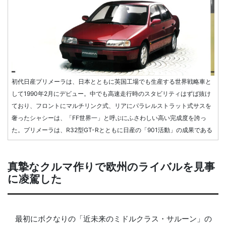
初代日産プリメーラは、日本とともに英国工場でも生産する世界戦略車と
して1990年2月にデビュー。中でも高速走行時のスタビリティはずば抜け
ており、フロントにマルチリンク式、リアにパラレルストラット式サスを
奢ったシャシーは、「FF世界一」と呼ぶにふさわしい高い完成度を誇っ
た。プリメーラは、R32型GT-Rとともに日産の「901活動」の成果である
真摯なクルマ作りで欧州のライバルを見事
に凌駕した
最初にボクなりの「近未来のミドルクラス・サルーン」の