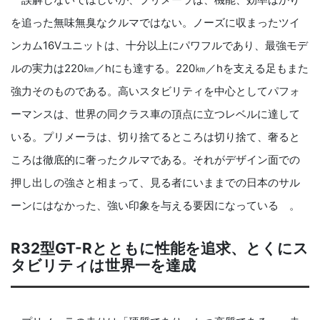
を追った無味無臭なクルマではない。ノーズに収まったツイ
ンカム16Vユニットは、十分以上にパワフルであり、最強モデ
ルの実力は220㎞／hにも達する。220㎞／hを支える足もまた
強力そのものである。高いスタビリティを中心としてパフォ
ーマンスは、世界の同クラス車の頂点に立つレベルに達して
いる。プリメーラは、切り捨てるところは切り捨て、奢ると
ころは徹底的に奢ったクルマである。それがデザイン面での
押し出しの強さと相まって、見る者にいままでの日本のサル
ーンにはなかった、強い印象を与える要因になっている 。
R32型GT-Rとともに性能を追求、とくにス
タビリティは世界一を達成