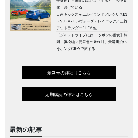
全盛期】電動化の流れは止まるどころか進
化し続けている
日産キックス＋エルグランド／レクサスES
／SUBARUレヴォーグ・レイバック／三菱
アウトランダーPHEV 他
【グルメドライブ紀行 ニッポンの優食】静
岡・浜松編／翡翠色の暴れ川、天竜川沿い
をホンダCR-Vで旅する
最新号の詳細はこちら
定期購読の詳細はこちら
最新の記事