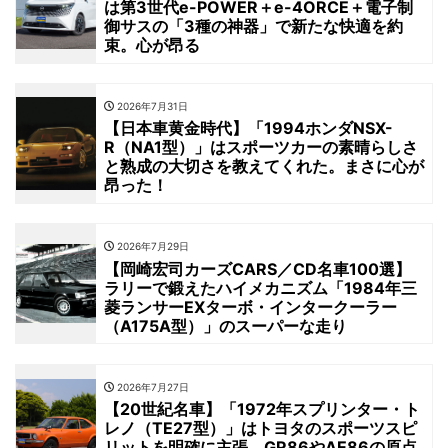
は第3世代e-POWER＋e-4ORCE＋電子制
御サスの「3種の神器」で新たな快適を約
束。心が昂る
2026年7月31日
【日本車黄金時代】「1994ホンダNSX-
R（NA1型）」はスポーツカーの素晴らしさ
と熟成の大切さを教えてくれた。まさに心が
昂った！
2026年7月29日
【岡崎宏司カーズCARS／CD名車100選】
ラリーで鍛えたハイメカニズム「1984年三
菱ランサーEXターボ・インタークーラー
（A175A型）」のスーパーな走り
2026年7月27日
【20世紀名車】「1972年スプリンター・ト
レノ（TE27型）」はトヨタのスポーツスピ
リットを明確に主張。GR86やAE86の原点