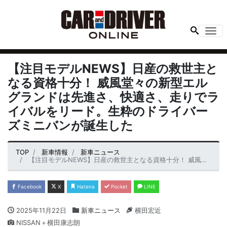
Me
【注目モデルNEWS】日産の救世主と
なる資格十分！ 威風堂々の新型エル
グランドは先進さ、快適さ、走りでラ
イバルをリード。生粋のドライバー
ズミニバンが誕生した
TOP
新車情報
新車ニュース
【注目モデルNEWS】日産の救世主となる資格十分！ 威風堂々の新型エルグランドは先進さ、快適さ、走りでライバルをリード。生粋のドライバーズミニバンが誕生した
Facebook
X
Hatena
Pocket
LINE
2025年11月22日
新車ニュース
横田宏近
NISSAN＋横田康志朗