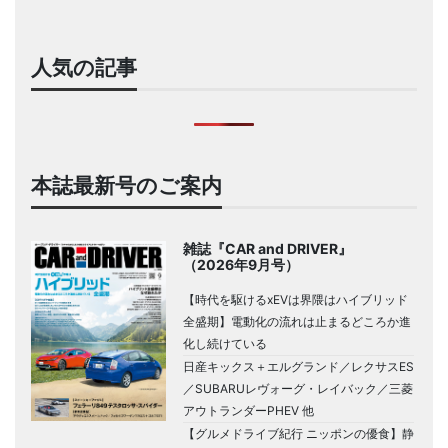
人気の記事
本誌最新号のご案内
雑誌『CAR and DRIVER』
（2026年9月号）
【時代を駆けるxEVは界隈はハイブリッド
全盛期】電動化の流れは止まるどころか進
化し続けている
日産キックス＋エルグランド／レクサスES
／SUBARUレヴォーグ・レイバック／三菱
アウトランダーPHEV 他
【グルメドライブ紀行 ニッポンの優食】静