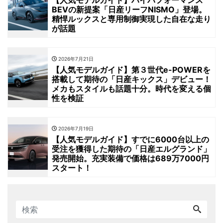
BEVの新提案「日産リーフNISMO」登場。
精悍ルックスと専用制御実現した自在な走り
が話題
2026年7月21日
【人気モデルガイド】第３世代e-POWERを
搭載して期待の「日産キックス」デビュー！
メカもスタイルも話題十分。時代を変える個
性を検証
2026年7月19日
【人気モデルガイド】すでに6000台以上の
受注を獲得した期待の「日産エルグランド」
発売開始。充実装備で価格は689万7000円
スタート！