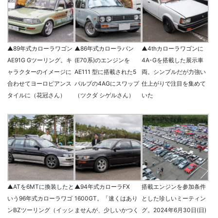
▲89年式カローラワゴン
▲86年式カローラバン
▲4thカローラワゴンに
AE91G Gツーリング。キ
(E70系)のエンジンを
4A-Gを搭載した展示車
ャラクターのイメージに
AE111 型に搭載された5
両。シンプルだが力強い
合わせてヨーロピアンス
バルブの4AGにスワップ
仕上がりで注目を集めて
タイルに（花冠さん）
（ツクダ シゲルさん）
いた
▲ATを6MTに換装したと
▲94年式カローラFX
搭載エンジンを参加条件
いう96年式カローラワゴ
1600GT。「速くはあり
とした珍しいミーティン
ンBZツーリング（イッシ
ませんが、少しいかつく
グ。2024年6月30日(日)