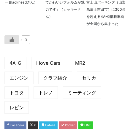
ー Blackheadさん）
てかわいいフォルムが魅
富士山パーキング（山梨
力です」（カッキーさ
県富士吉田市）に300台
ん）
を超える4A-G搭載車両
が全国から集まった
0
4A-G
I love Cars
MR2
エンジン
クラブ紹介
セリカ
トヨタ
トレノ
ミーティング
レビン
Facebook
X
Hatena
Pocket
LINE