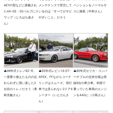
AE101型などに搭載され
メンテナンスで苦労して
ペンションをノーマルサ
た4A-GE・20バルブにス
いるのは「すべてがサビ
スに換装（中村さん）
ワップ（じろはち改さ
やすいこと」だそう
ん）
▲99年式トレノBZ-R。
▲93年式レビン1.6 GT-
▲85年式セリカ・コンバ
一度乗り換えたものの忘
APEX。FFながらコーナ
ーチブルの北米仕様は登
れられずに買い直した2
リングはスムーズ。現行
録9台の希少車。米国で
台目のトレノだそう（青
車では見られない2ドア4
乗っていた車両のエンジ
柿充敏さん）
シーター（いとけんさ
ンを4AGに（小島さん）
ん）