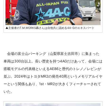
▲主催者のT.M.WORKS轟さんは自他共に認める4A-Gのエキスパート
会場の富士山パーキング（山梨県富士吉田市）に集まった
車両は300台以上。長い歴史を持つ4AGだけあって、会場には
搭載モデルの代表格といえるAE86と歴代のトレノ／レビンが
並ぶ。2024年はトヨタMR2の発売40周というメモリアルイヤ
ーという関係もあり、1st・MR2が大きくフィーチャーされて
いた。