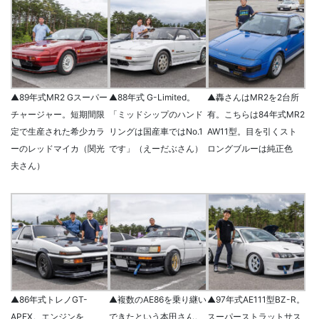
▲89年式MR2 Gスーパー
▲88年式 G-Limited。
▲轟さんはMR2を2台所
チャージャー。短期間限
「ミッドシップのハンド
有。こちらは84年式MR2
定で生産された希少カラ
リングは国産車ではNo.1
AW11型。目を引くスト
ーのレッドマイカ（関光
です」（えーだぶさん）
ロングブルーは純正色
夫さん）
▲86年式トレノGT-
▲複数のAE86を乗り継い
▲97年式AE111型BZ-R。
APEX。エンジンを
できたという本田さん。
スーパーストラットサス