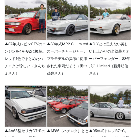
▲87年式レビンGTVのエ
▲89年式MR2 G-Limited
▲DIYとは思えない美し
ンジンを4A-GZに換装。
スーパーチャージャー。
い仕上がりの全塗装とオ
レッド1色でまとめたハ
プラモデルの参考に使用
ーバーフェンダー。88年
チロクは珍しい（きんち
された車両だそう（田中
式G-Limited（藤井明信
ょさん）
茂弥さん）
さん）
▲AA63型セリカGT-Rの
▲AE86（ハチロク）とと
▲95年式トレノBZ-G。