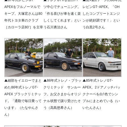
APEXをフルノーマルで
ツ中心でチューニング。
レビンGT-APEX。「OH
キープ。大塚宏さんは80
「作る喜びが車を速く楽
したコンプリートエンジ
年代トヨタ車のクラブ
しくしてくれます」とい
ンが絶好調です！」とい
［カローラ店80’］を主宰
う石川勇治さん
う白黒2号さん
▲細部をイエローでまと
▲86年式トレノ・ブラッ
▲85年式トレノGT-
めた86年式トレノGT-
クリミテッド サンルー
APEX。2ドアノッチバッ
APEX ブラックリミテッ
フ。お父さまからオリジ
ククーペを白1色でシン
ド。「通勤で毎日乗って
ナル状態で譲り受けたそ
プルにまとめている（い
います」（たなやんさ
う（高島悠希さん）
いたんさん）
ん）