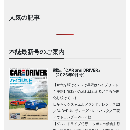
人気の記事
本誌最新号のご案内
雑誌『CAR and DRIVER』
（2026年9月号）
【時代を駆けるxEVは界隈はハイブリッド
全盛期】電動化の流れは止まるどころか進
化し続けている
日産キックス＋エルグランド／レクサスES
／SUBARUレヴォーグ・レイバック／三菱
アウトランダーPHEV 他
【グルメドライブ紀行 ニッポンの優食】静