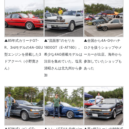
▲85年式カリーナGT-
▲“流面形”のセリカ
▲全国から4A-Gやハチ
R。3rdモデルの4A-GEU
1600GT（E-AT160）。
ロクを扱うショップやメ
型エンジンを搭載した3
希少な4AG搭載モデルは
ーカーが出店。海外から
ドアクーペ（小野寛さ
注目を集めていた。塩見
参加していたショップも
ん）
清昭さんは北九州から参
あった
加
▲87年式レビンGT-
▲トレノGTVを自作パー
▲黒×銀2トーンの86年式