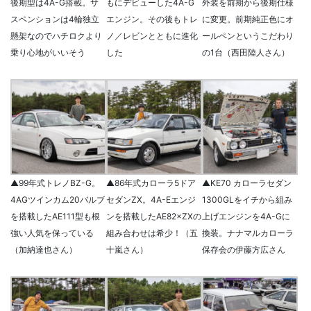
後期型は4A-G搭載。サ
もにデビューした4A-G
外装を前期から後期仕様
スペンションは4輪独立
エンジン。その後もトレ
に変更。前期純正色にオ
懸架なのでハチロクより
ノ／レビンとともに進化
ールペンというこだわり
乗り心地がいいそう
した
の1台（西田陸人さん）
▲99年式トレノBZ-G。
▲86年式カローラ5ドア
▲KE70 カローラセダン
4AGツインカム20バルブ
セダンZX。4A-Eエンジ
1300GLをイチから組み
を搭載したAE111型も根
ンを搭載したAE82×ZXの
上げエンジンを4A-Gに
強い人気を保っている
組み合わせは希少！（五
換装。ナナマルカローラ
（加納達也さん）
十嵐さん）
保存会の伊藤方広さん