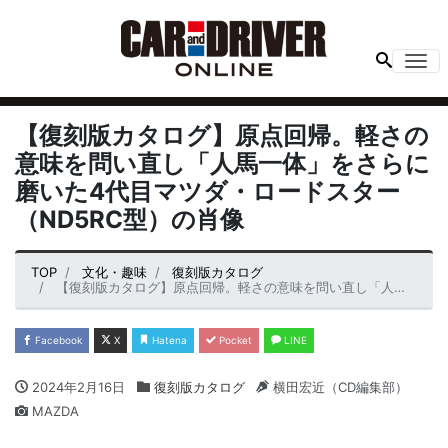
Me
【復刻版カタログ】原点回帰。軽さの
意味を問い直し「人馬一体」をさらに
磨いた4代目マツダ・ロードスター
（ND5RC型）の肖像
TOP
文化・趣味
復刻版カタログ
【復刻版カタログ】原点回帰。軽さの意味を問い直し「人馬一体」をさらに磨いた4代目マツダ・ロードスター（ND5RC型）の肖像
Facebook
X
Hatena
Pocket
LINE
2024年2月16日
復刻版カタログ
横田宏近（CD編集部）
MAZDA