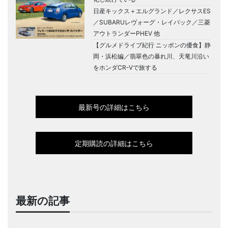
日産キックス＋エルグランド／レクサスES
／SUBARUレヴォーグ・レイバック／三菱
アウトランダーPHEV 他
【グルメドライブ紀行 ニッポンの優食】静
岡・浜松編／翡翠色の暴れ川、天竜川沿い
をホンダCR-Vで旅する
最新号の詳細はこちら
定期購読の詳細はこちら
最新の記事