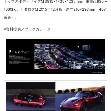
トップのボディサイズは3915×1735×1235mm、車重は990〜
1060kg。カタログは2015年12月版（原寸210×298mm／40㌻
編集）。
※資料提供／ブックガレージ