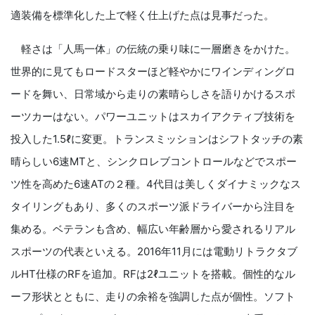
適装備を標準化した上で軽く仕上げた点は見事だった。
軽さは「人馬一体」の伝統の乗り味に一層磨きをかけた。
世界的に見てもロードスターほど軽やかにワインディングロ
ードを舞い、日常域から走りの素晴らしさを語りかけるスポ
ーツカーはない。パワーユニットはスカイアクティブ技術を
投入した1.5ℓに変更。トランスミッションはシフトタッチの素
晴らしい6速MTと、シンクロレブコントロールなどでスポー
ツ性を高めた6速ATの２種。4代目は美しくダイナミックなス
タイリングもあり、多くのスポーツ派ドライバーから注目を
集める。ベテランも含め、幅広い年齢層から愛されるリアル
スポーツの代表といえる。2016年11月には電動リトラクタブ
ルHT仕様のRFを追加。RFは2ℓユニットを搭載。個性的なル
ーフ形状とともに、走りの余裕を強調した点が個性。ソフト