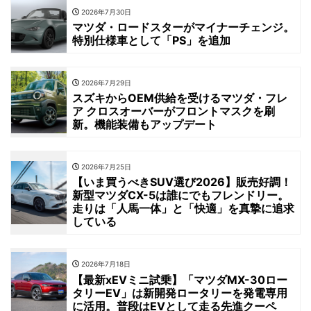
2026年7月30日
マツダ・ロードスターがマイナーチェンジ。
特別仕様車として「PS」を追加
2026年7月29日
スズキからOEM供給を受けるマツダ・フレ
ア クロスオーバーがフロントマスクを刷
新。機能装備もアップデート
2026年7月25日
【いま買うべきSUV選び2026】販売好調！
新型マツダCX-5は誰にでもフレンドリー。
走りは「人馬一体」と「快適」を真摯に追求
している
2026年7月18日
【最新xEVミニ試乗】「マツダMX-30ロー
タリーEV」は新開発ロータリーを発電専用
に活用。普段はEVとして走る先進クーペ