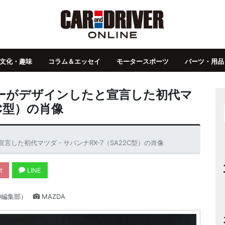
文化・趣味
コラム＆エッセイ
モータースポーツ
パーツ・用品
ーがデザインしたと宣言した初代マ
2C型）の肖像
した初代マツダ・サバンナRX-7（SA22C型）の肖像
t
LINE
D編集部）
MAZDA