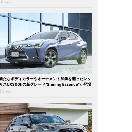
1日 ago
新たなボディカラーやオーナメント加飾を纏ったレク
サスUX300hの新グレード“Shining Essence”が登場
2日 ago