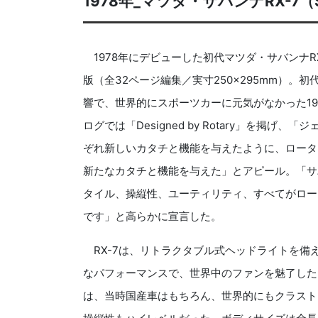
1978年_マツダ・サバンナRX-7（
1978年にデビューした初代マツダ・サバンナRX
版（全32ページ編集／実寸250×295mm）。初
響で、世界的にスポーツカーに元気がなかった1
ログでは「Designed by Rotary」を掲
ぞれ新しいカタチと機能を与えたように、ロータ
新たなカタチと機能を与えた」とアピール。「サ
タイル、操縦性、ユーティリティ、すべてがロー
です」と高らかに宣言した。
RX-7は、リトラクタブル式ヘッドライトを備
なパフォーマンスで、世界中のファンを魅了した。12
は、当時国産車はもちろん、世界的にもクラスト