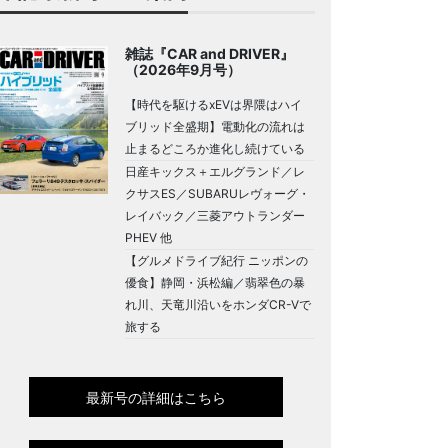
雑誌『CAR and DRIVER』
（2026年9月号）
【時代を駆けるxEVは界隈はハイ
ブリッド全盛期】電動化の流れは
止まるどころか進化し続けている
日産キックス＋エルグランド／レ
クサスES／SUBARUレヴォーグ・
レイバック／三菱アウトランダー
PHEV 他
【グルメドライブ紀行 ニッポンの
優食】静岡・浜松編／翡翠色の暴
れ川、天竜川沿いをホンダCR-Vで
旅する
最新号の詳細はこちら