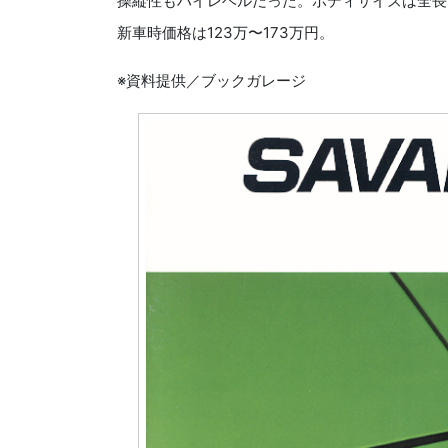
操縦性もハイレベルだった。ボディサイズは全長×全幅×
新車時価格は123万〜173万円。
※資料提供／ブックガレージ