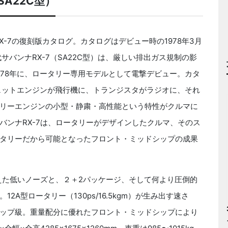
SA22C型）
-7の復刻版カタログ。カタログはデビュー時の1978年3月
代サバンナRX-7（SA22C型）は、厳しい排出ガス規制の影
978年に、ロータリー専用モデルとして電撃デビュー。カタ
げ、「ジェットエンジンが飛行機に、トランジスタがラジオに、それ
リーエンジンの小型・静粛・高性能という特性がクルマに
バンナRX-7は、ロータリーがデザインしたクルマ、そのス
タリーだから可能となったフロント・ミッドシップの成果
えた低いノーズと、２＋2パッケージ、そして何より圧倒的
A型ロータリー（130ps/16.5kgm）が生み出す速さ
ップ級。重量配分に優れたフロント・ミッドシップにより