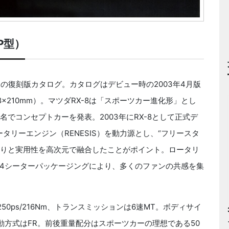
3P型）
型）の復刻版カタログ。カタログはデビュー時の2003年4月版
8×210mm）。マツダRX-8は「スポーツカー進化形」とし
」の名でコンセプトカーを発表。2003年にRX-8として正式デ
ータリーエンジン（RENESIS）を動力源とし、“フリースタ
走りと実用性を高次元で融合したことがポイント。ロータリ
4シーターパッケージングにより、多くのファンの共感を集
ps/216Nm、トランスミッションは6速MT。ボディサイ
m。駆動方式はFR。前後重量配分はスポーツカーの理想である50