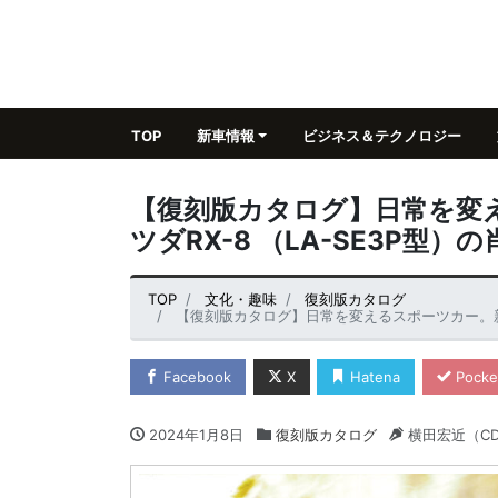
TOP
新車情報
ビジネス＆テクノロジー
【復刻版カタログ】日常を変
ツダRX-8 （LA-SE3P型）の
TOP
文化・趣味
復刻版カタログ
【復刻版カタログ】日常を変えるスポーツカー。新感覚
Facebook
X
Hatena
Pocke
2024年1月8日
復刻版カタログ
横田宏近（C