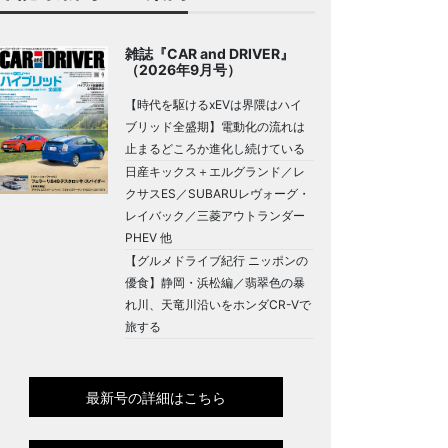
雑誌『CAR and DRIVER』
（2026年9月号）
【時代を駆けるxEVは界隈はハイ
ブリッド全盛期】電動化の流れは
止まるどころか進化し続けている
日産キックス＋エルグランド／レ
クサスES／SUBARUレヴォーグ・
レイバック／三菱アウトランダー
PHEV 他
【グルメドライブ紀行 ニッポンの
優食】静岡・浜松編／翡翠色の暴
れ川、天竜川沿いをホンダCR-Vで
旅する
最新号の詳細はこちら