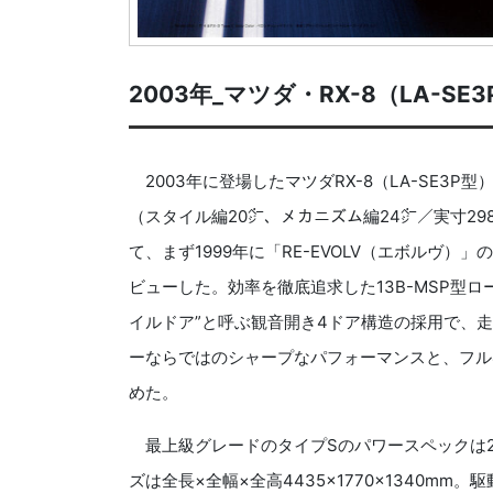
2003年_マツダ・RX-8（LA-SE
2003年に登場したマツダRX-8（LA-SE3P
（スタイル編20㌻、メカニズム編24㌻／実寸29
て、まず1999年に「RE-EVOLV（エボルヴ）
ビューした。効率を徹底追求した13B-MSP型ロ
イルドア”と呼ぶ観音開き4ドア構造の採用で、
ーならではのシャープなパフォーマンスと、フル
めた。
最上級グレードのタイプSのパワースペックは250
ズは全長×全幅×全高4435×1770×1340m