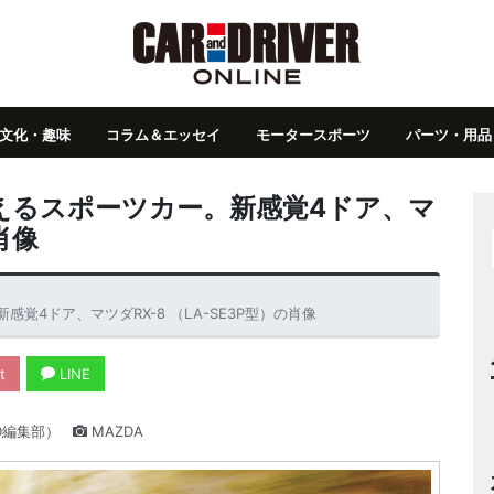
文化・趣味
コラム＆エッセイ
モータースポーツ
パーツ・用品
えるスポーツカー。新感覚4ドア、マ
肖像
4ドア、マツダRX-8 （LA-SE3P型）の肖像
t
LINE
D編集部）
MAZDA