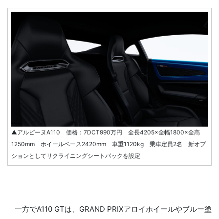
▲アルピーヌA110 価格：7DCT990万円 全長4205×全幅1800×全高
1250mm ホイールベース2420mm 車重1120kg 乗車定員2名 新オプ
ションとしてリクライニングシートパックを設定
一方でA110 GTは、GRAND PRIXアロイホイールやブルー塗