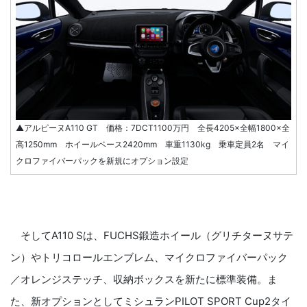
▲アルピーヌA110 GT 価格：7DCT1100万円 全長4205×全幅1800×全
高1250mm ホイールベース2420mm 車重1130kg 乗車定員2名 マイ
クロファイバーパックを新規にオプション設定
そしてA110 Sは、FUCHS鍛造ホイール（グリチターヌサテ
ン）やトリコロールエンブレム、マイクロファイバーパック
／オレンジステッチ、収納ボックスを新たに標準装備。ま
た、新オプションとしてミシュランPILOT SPORT Cup2タイ