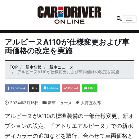
Me
アルピーヌA110が仕様変更および車
両価格の改定を実施
TOP
新車情報
新車ニュース
アルピーヌA110が仕様変更および車両価格の改定を実施
Facebook
X
Hatena
Pocket
LINE
2024年2月16日
新車ニュース
大貫直次郎
アルピーヌがA110の標準装備の一部仕様変更、新オ
プションの設定、「アトリエアルピーヌ」での新ボ
ディカラーの追加などを敢行。合わせて車両価格と