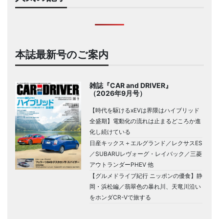
本誌最新号のご案内
雑誌『CAR and DRIVER』
（2026年9月号）
【時代を駆けるxEVは界隈はハイブリッド
全盛期】電動化の流れは止まるどころか進
化し続けている
日産キックス＋エルグランド／レクサスES
／SUBARUレヴォーグ・レイバック／三菱
アウトランダーPHEV 他
【グルメドライブ紀行 ニッポンの優食】静
岡・浜松編／翡翠色の暴れ川、天竜川沿い
をホンダCR-Vで旅する