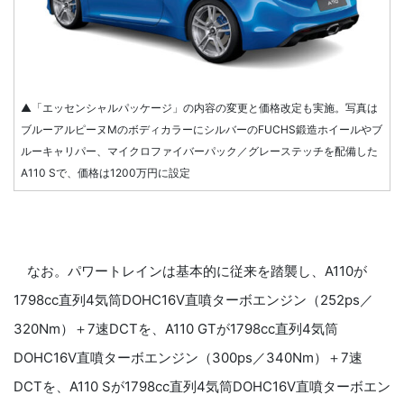
▲「エッセンシャルパッケージ」の内容の変更と価格改定も実施。写真は
ブルーアルピーヌMのボディカラーにシルバーのFUCHS鍛造ホイールやブ
ルーキャリパー、マイクロファイバーパック／グレーステッチを配備した
A110 Sで、価格は1200万円に設定
なお。パワートレインは基本的に従来を踏襲し、A110が
1798cc直列4気筒DOHC16V直噴ターボエンジン（252ps／
320Nm）＋7速DCTを、A110 GTが1798cc直列4気筒
DOHC16V直噴ターボエンジン（300ps／340Nm）＋7速
DCTを、A110 Sが1798cc直列4気筒DOHC16V直噴ターボエン