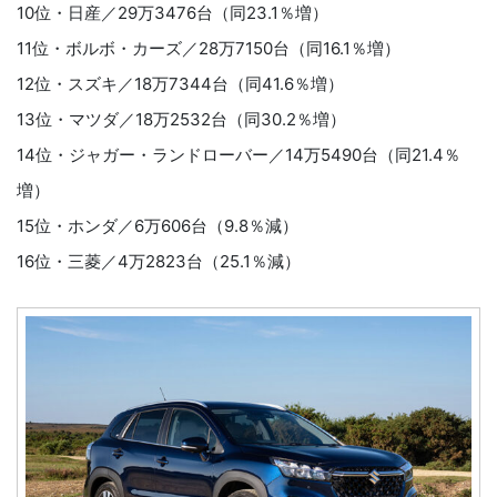
10位・日産／29万3476台（同23.1％増）
11位・ボルボ・カーズ／28万7150台（同16.1％増）
12位・スズキ／18万7344台（同41.6％増）
13位・マツダ／18万2532台（同30.2％増）
14位・ジャガー・ランドローバー／14万5490台（同21.4％
増）
15位・ホンダ／6万606台（9.8％減）
16位・三菱／4万2823台（25.1％減）