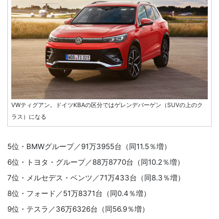
VWティグアン。ドイツKBAの区分ではゲレンデバーゲン（SUVの上のク
ラス）になる
5位・BMWグループ／91万3955台（同11.5％増）
6位・トヨタ・グループ／88万8770台（同10.2％増）
7位・メルセデス・ベンツ／71万433台（同8.3％増）
8位・フォード／51万8371台（同0.4％増）
9位・テスラ／36万6326台（同56.9％増）