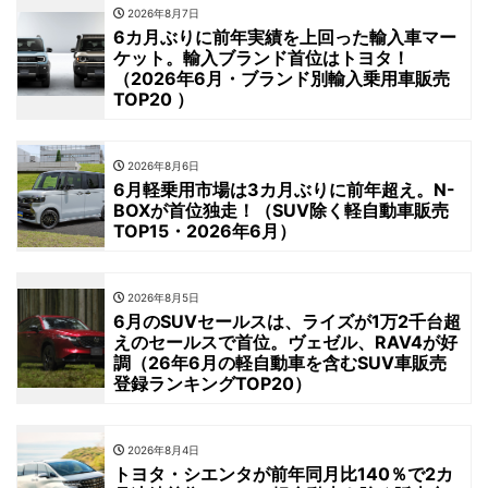
2026年8月7日
6カ月ぶりに前年実績を上回った輸入車マー
ケット。輸入ブランド首位はトヨタ！
（2026年6月・ブランド別輸入乗用車販売
TOP20 ）
2026年8月6日
6月軽乗用市場は3カ月ぶりに前年超え。N-
BOXが首位独走！（SUV除く軽自動車販売
TOP15・2026年6月）
2026年8月5日
6月のSUVセールスは、ライズが1万2千台超
えのセールスで首位。ヴェゼル、RAV4が好
調（26年6月の軽自動車を含むSUV車販売
登録ランキングTOP20）
2026年8月4日
トヨタ・シエンタが前年同月比140％で2カ