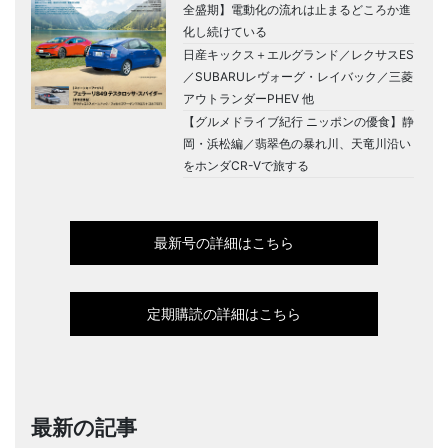
全盛期】電動化の流れは止まるどころか進
化し続けている
日産キックス＋エルグランド／レクサスES
／SUBARUレヴォーグ・レイバック／三菱
アウトランダーPHEV 他
【グルメドライブ紀行 ニッポンの優食】静
岡・浜松編／翡翠色の暴れ川、天竜川沿い
をホンダCR-Vで旅する
最新号の詳細はこちら
定期購読の詳細はこちら
最新の記事